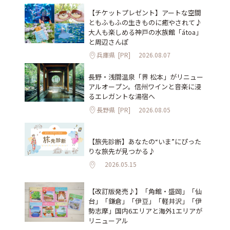
【チケットプレゼント】アートな空間
ともふもふの生きものに癒やされて♪
大人も楽しめる神戸の水族館「átoa」
と周辺さんぽ
兵庫県
[PR]
2026.08.07
長野・浅間温泉「界 松本」がリニュー
アルオープン。信州ワインと音楽に浸
るエレガントな湯宿へ
長野県
[PR]
2026.08.05
【旅先診断】あなたの“いま”にぴった
りな旅先が見つかる♪
2026.05.15
【改訂版発売♪】「角館・盛岡」「仙
台」「鎌倉」「伊豆」「軽井沢」「伊
勢志摩」国内6エリアと海外1エリアが
リニューアル