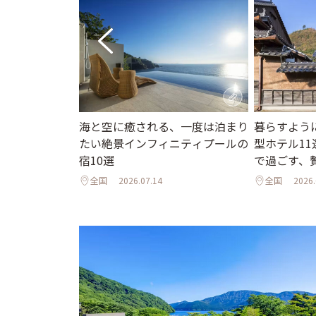
海と空に癒される、一度は泊まり
暮らすよう
ニューオープン
たい絶景インフィニティプールの
型ホテル1
インフィニティ
宿10選
で過ごす、
邸宅まで
全国
2026.07.14
全国
2026.