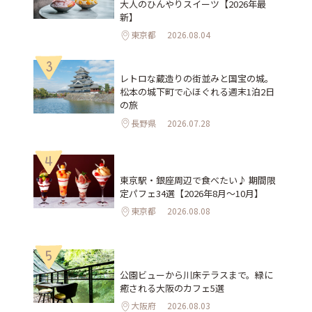
大人のひんやりスイーツ【2026年最
新】
東京都
2026.08.04
3
レトロな蔵造りの街並みと国宝の城。
松本の城下町で心ほぐれる週末1泊2日
の旅
長野県
2026.07.28
4
東京駅・銀座周辺で食べたい♪ 期間限
定パフェ34選【2026年8月～10月】
東京都
2026.08.08
5
公園ビューから川床テラスまで。緑に
癒される大阪のカフェ5選
大阪府
2026.08.03