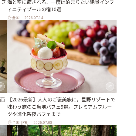
りフ
海と空に癒される、一度は泊まりたい絶景インフ
ィニティプールの宿10選
全国
2026.07.14
西
【2026最新】大人のご褒美旅に。星野リゾートで
味わう旅のご当地パフェ9選。プレミアムフルー
ツや進化系夜パフェまで
全国
[PR]
2026.07.08