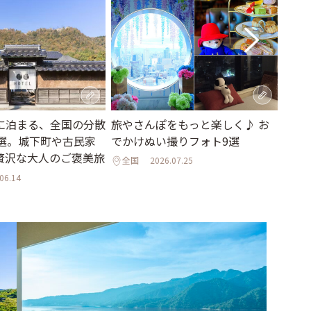
旅やさんぽをもっと楽しく♪ お
に泊まる、全国の分散
一度
でかけぬい撮りフォト9選
1選。城下町や古民家
ンに
贅沢な大人のご褒美旅
【20
全国
2026.07.25
06.14
全国