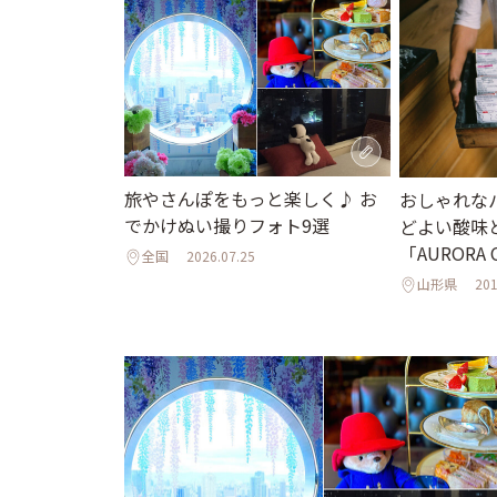
旅やさんぽをもっと楽しく♪ お
おしゃれな
でかけぬい撮りフォト9選
どよい酸味
「AURORA 
全国
2026.07.25
山形県
201