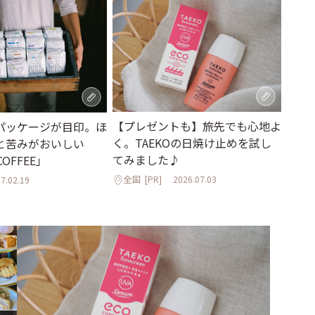
【プレゼントも】旅先でも心地よ
パッケージが目印。ほ
く。TAEKOの日焼け止めを試し
と苦みがおいしい
てみました♪
COFFEE」
全国
[PR]
2026.07.03
7.02.19