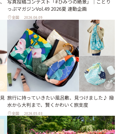
、
写真投稿コンテスト「#ひみつの絶景」｜ことり
っぷマガジンVol.49 2026夏 連動企画
全国
2026.06.09
見
旅行に持っていきたい風呂敷、見つけました♪ 撥
水から大判まで、賢くかわいく旅支度
全国
2026.05.03