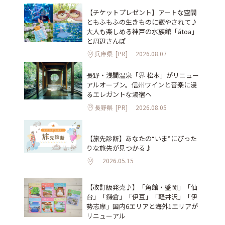
【チケットプレゼント】アートな空間
ともふもふの生きものに癒やされて♪
大人も楽しめる神戸の水族館「átoa」
と周辺さんぽ
兵庫県
[PR]
2026.08.07
長野・浅間温泉「界 松本」がリニュー
アルオープン。信州ワインと音楽に浸
るエレガントな湯宿へ
長野県
[PR]
2026.08.05
【旅先診断】あなたの“いま”にぴった
りな旅先が見つかる♪
2026.05.15
【改訂版発売♪】「角館・盛岡」「仙
台」「鎌倉」「伊豆」「軽井沢」「伊
勢志摩」国内6エリアと海外1エリアが
リニューアル