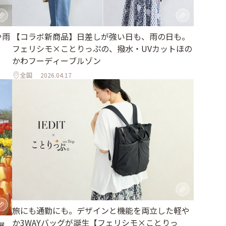
や雨
【コラボ新商品】日差しが強い日も、雨の日も。
フェリシモ×ことりっぷの、撥水・UVカットほの
かわフーディーブルゾン
全国
2026.04.17
旅にも通勤にも。デザインと機能を両立した軽や
か3WAYバッグが誕生【フェリシモ×ことりっ
選