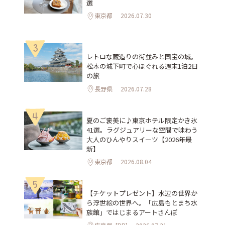
選
東京都
2026.07.30
3
レトロな蔵造りの街並みと国宝の城。
松本の城下町で心ほぐれる週末1泊2日
の旅
長野県
2026.07.28
4
夏のご褒美に♪東京ホテル限定かき氷
41選。ラグジュアリーな空間で味わう
大人のひんやりスイーツ【2026年最
新】
東京都
2026.08.04
5
【チケットプレゼント】水辺の世界か
ら浮世絵の世界へ。「広島もとまち水
族館」ではじまるアートさんぽ