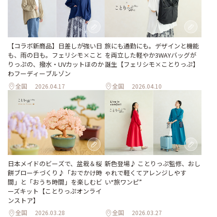
【コラボ新商品】日差しが強い日
旅にも通勤にも。デザインと機能
も、雨の日も。フェリシモ×こと
を両立した軽やか3WAYバッグが
りっぷの、撥水・UVカットほのか
誕生【フェリシモ×ことりっぷ】
わフーディーブルゾン
全国
2026.04.17
全国
2026.04.10
日本メイドのビーズで、盆栽＆桜
新色登場♪ ことりっぷ監修、おし
餅ブローチづくり♪「おでかけ時
ゃれで軽くてアレンジしやす
間」と「おうち時間」を楽しむビ
い“旅ワンピ”
ーズキット【ことりっぷオンライ
ンストア】
全国
2026.03.28
全国
2026.03.27