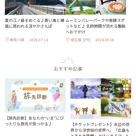
夏の江ノ島をめぐる♪青い海と潮
ムーミンバレーパークや発酵スポ
風に誘われる涼やかさんぽ
ットなど♪ 北欧時間が流れる飯能
へおでかけ
神奈川県
2026.07.14
埼玉県
[PR]
2024.09.06
おすすめ記事
【旅先診断】あなたの“いま”にぴ
ったりな旅先が見つかる♪
【チケットプレゼント】水辺の世
界から浮世絵の世界へ。「広島も
とまち水族館」ではじまるアート