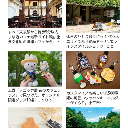
すべて東京駅から徒歩5分以内
休日のひとり散歩にも♪ 代々木
♪駅近カフェ最新ガイド6選~重
エリアで巡る絶品ドーナツ&ラ
要文化財の洋館カフェから、改
イフスタイルショップ | ことり
札すぐのレトロ喫茶まで~ | こと
っぷ
りっぷ
上野「大ゴッホ展 夜のカフェテ
カスタマイズも楽しい!約500種
ラス」で見つけた、オリジナル
類の可愛いワッペンキーホルダ
限定グッズ10選 | ことりっぷ
ーがずらり。小平市
「Kimamaya T&K」 | ことりっ
ぷ