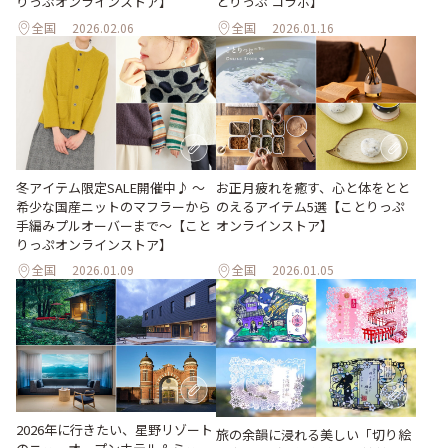
りっぷオンラインストア】
とりっぷ コラボ】
全国
2026.02.06
全国
2026.01.16
冬アイテム限定SALE開催中♪ ～
お正月疲れを癒す、心と体をとと
希少な国産ニットのマフラーから
のえるアイテム5選【ことりっぷ
手編みプルオーバーまで～【こと
オンラインストア】
りっぷオンラインストア】
全国
2026.01.09
全国
2026.01.05
2026年に行きたい、星野リゾート
旅の余韻に浸れる美しい「切り絵