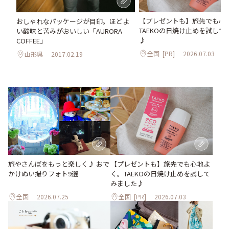
【プレゼントも】旅先でも心
おしゃれなパッケージが目印。ほどよ
TAEKOの日焼け止めを試して
い酸味と苦みがおいしい「AURORA
♪
COFFEE」
全国
[PR]
2026.07.03
山形県
2017.02.19
旅やさんぽをもっと楽しく♪ おで
【プレゼントも】旅先でも心地よ
かけぬい撮りフォト9選
く。TAEKOの日焼け止めを試して
みました♪
全国
2026.07.25
全国
[PR]
2026.07.03