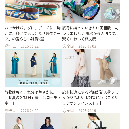
おでかけバッグに、ポーチに、胸
旅行に持っていきたい風呂敷、見
元に。各地で見つけた「鳥モチー
つけました♪ 撥水から大判まで、
フ」の愛らしい雑貨5選
賢くかわいく旅支度
全国
2026.05.22
全国
2026.05.03
荷物は軽く、気分は華やかに。
旅を快適にする洋服が新入荷♪ う
「初夏の2泊3日」着回しコーディ
っかり汚れや雨対策にも【ことり
ネート
っぷオンラインストア】
全国
2026.04.30
全国
2026.04.19