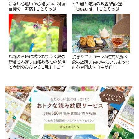
げない心遣いが心地よい、料理
った器と雑貨のお店/西荻窪
自慢の一軒宿 | ことりっぷ
「tsugumi」 | ことりっぷ
風鈴の音色に誘われて歩く夏の
焼きたてスコーン&紅茶が食べ
鎌倉さんぽ♪由緒ある社の参拝
飲み放題♪ 森の中にいるような
と老舗のひんやり甘味も | こと
紅茶専門店・自由が丘
りっぷ
「YOTSUBA TEA」でのんびり
時間 | ことりっぷ