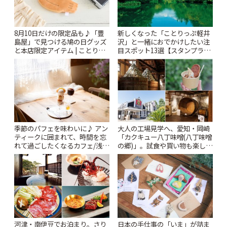
8月10日だけの限定品も♪「豊
新しくなった「ことりっぷ軽井
島屋」で見つける鳩の日グッズ
沢」と一緒におでかけしたい注
と本店限定アイテム | ことりっ
目スポット13選【スタンプラリ
ぷ
ー開催中】 | ことりっぷ
季節のパフェを味わいに♪ アン
大人の工場見学へ、愛知・岡崎
ティークに囲まれて、時間を忘
「カクキュー八丁味噌(八丁味噌
れて過ごしたくなるカフェ/浅草
の郷)」。試食や買い物も楽しみ
「annorum cafe」 | ことりっぷ
♪ | ことりっぷ
河津・南伊豆でお泊まり。さり
日本の手仕事の「いま」が詰ま