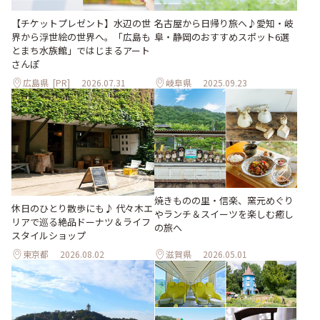
【チケットプレゼント】水辺の世
名古屋から日帰り旅へ♪愛知・岐
界から浮世絵の世界へ。「広島も
阜・静岡のおすすめスポット6選
とまち水族館」ではじまるアート
さんぽ
広島県
[PR]
2026.07.31
岐阜県
2025.09.23
焼きものの里・信楽、窯元めぐり
休日のひとり散歩にも♪ 代々木エ
やランチ＆スイーツを楽しむ癒し
リアで巡る絶品ドーナツ＆ライフ
の旅へ
スタイルショップ
東京都
2026.08.02
滋賀県
2026.05.01