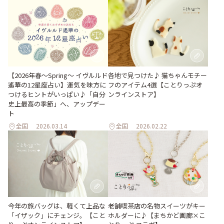
【2026年春～Spring～ イヴルルド
各地で見つけた♪ 猫ちゃんモチー
遙華の12星座占い】運気を味方に
フのアイテム4選【ことりっぷオ
つけるヒントがいっぱい♪「自分
ンラインストア】
史上最高の季節」へ、アップデー
ト
全国
2026.03.14
全国
2026.02.22
今年の旅バッグは、軽くて上品な
老舗喫茶店の名物スイーツがキー
「イザック」にチェンジ。【こと
ホルダーに♪【まちかど画廊×こ