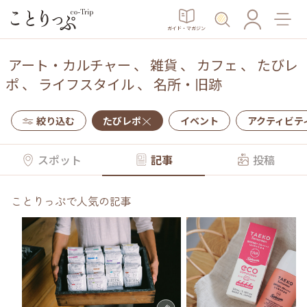
ガイド・マガジン
アート・カルチャー
、
雑貨
、
カフェ
、
たびレ
ポ
、
ライフスタイル
、
名所・旧跡
絞り込む
たびレポ
イベント
アクティビテ
スポット
記事
投稿
ことりっぷで人気の記事