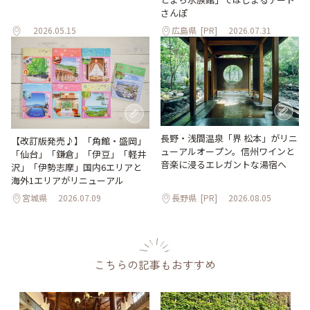
さんぽ
2026.05.15
広島県
[PR]
2026.07.31
長野・浅間温泉「界 松本」がリニ
【改訂版発売♪】「角館・盛岡」
ューアルオープン。信州ワインと
「仙台」「鎌倉」「伊豆」「軽井
音楽に浸るエレガントな湯宿へ
沢」「伊勢志摩」国内6エリアと
海外1エリアがリニューアル
宮城県
2026.07.09
長野県
[PR]
2026.08.05
こちらの記事もおすすめ