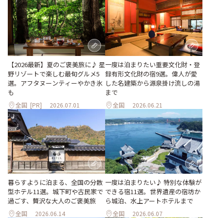
【2026最新】夏のご褒美旅に♪ 星
一度は泊まりたい重要文化財・登
野リゾートで楽しむ最旬グルメ5
録有形文化財の宿9選。偉人が愛
選。アフタヌーンティーやかき氷
した名建築から源泉掛け流しの湯
も
まで
全国
[PR]
2026.07.01
全国
2026.06.21
暮らすように泊まる、全国の分散
一度は泊まりたい♪ 特別な体験が
型ホテル11選。城下町や古民家で
できる宿11選。世界遺産の宿坊か
過ごす、贅沢な大人のご褒美旅
ら城泊、水上アートホテルまで
全国
2026.06.14
全国
2026.06.07