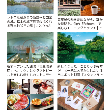
レトロな蔵造りの街並みと国宝
青葉通の緑を眺めながら、静か
の城。松本の城下町で心ほぐれ
な時間を。仙台「Echoes」で
る週末1泊2日の旅 | ことりっぷ
楽しむモーニングとランチ | こ
とりっぷ
新オープンした銭湯「黄金湯 新
新しくなった「ことりっぷ軽井
宿」へ。サウナとクラフトビー
沢」と一緒におでかけしたい注
ルを楽しむ癒やしのレトロ空間
目スポット13選【スタンプラリ
| ことりっぷ
ー開催中】 | ことりっぷ