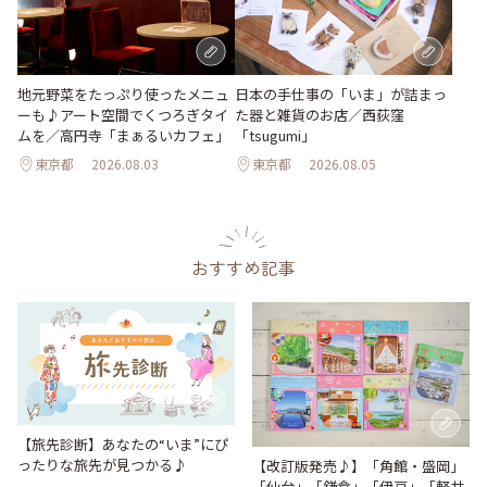
地元野菜をたっぷり使ったメニュ
日本の手仕事の「いま」が詰まっ
ーも♪アート空間でくつろぎタイ
た器と雑貨のお店／西荻窪
ムを／高円寺「まぁるいカフェ」
「tsugumi」
東京都
2026.08.03
東京都
2026.08.05
おすすめ記事
【旅先診断】あなたの“いま”にぴ
ったりな旅先が見つかる♪
【改訂版発売♪】「角館・盛岡」
「仙台」「鎌倉」「伊豆」「軽井