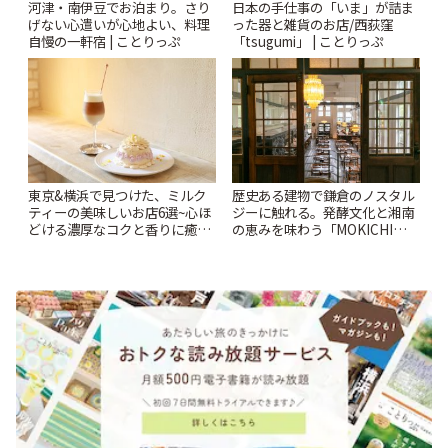
河津・南伊豆でお泊まり。さり
日本の手仕事の「いま」が詰ま
げない心遣いが心地よい、料理
った器と雑貨のお店/西荻窪
自慢の一軒宿 | ことりっぷ
「tsugumi」 | ことりっぷ
東京&横浜で見つけた、ミルク
歴史ある建物で鎌倉のノスタル
ティーの美味しいお店6選~心ほ
ジーに触れる。発酵文化と湘南
どける濃厚なコクと香りに癒や
の恵みを味わう「MOKICHI
されるティータイム~ | ことりっ
KAMAKURA」 | ことりっぷ
ぷ