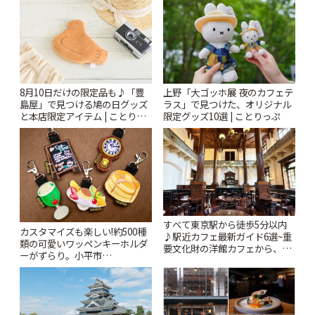
8月10日だけの限定品も♪「豊
上野「大ゴッホ展 夜のカフェテ
島屋」で見つける鳩の日グッズ
ラス」で見つけた、オリジナル
と本店限定アイテム | ことりっ
限定グッズ10選 | ことりっぷ
ぷ
すべて東京駅から徒歩5分以内
カスタマイズも楽しい!約500種
♪駅近カフェ最新ガイド6選~重
類の可愛いワッペンキーホルダ
要文化財の洋館カフェから、改
ーがずらり。小平市
札すぐのレトロ喫茶まで~ | こと
「Kimamaya T&K」 | ことりっ
りっぷ
ぷ