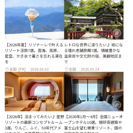
【2026年夏】リゾナーレで叶える
レトロな世界に浸りたい♪ 絵にな
リゾート涼旅7選。雲海、高原、
る憧れ老舗旅館7選。情緒豊かな
星空、かき氷で暑さを忘れる滞在
温泉街や文化財の宿、美観地区ま
を
で
全国
[PR]
2026.06.03
全国
2026.05.24
【2026年1月～4月】全国ニューオ
【2026年】泊まってみたい♪ 星野
ープンホテル10選。隈研吾建築や
リゾートの最新コンセプトルーム
富士山を望む絶景リゾート、国の
3選。りんご、ふぐ、50年代アメ