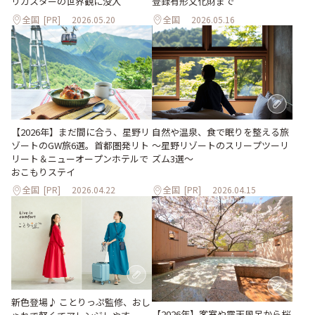
登録有形文化財まで
リカスターの世界観に没入
全国
[PR]
2026.05.20
全国
2026.05.16
【2026年】まだ間に合う、星野リ
自然や温泉、食で眠りを整える旅
ゾートのGW旅6選。首都圏発リト
～星野リゾートのスリープツーリ
リート＆ニューオープンホテルで
ズム3選～
おこもりステイ
全国
[PR]
2026.04.22
全国
[PR]
2026.04.15
新色登場♪ ことりっぷ監修、おし
【2026年】客室や露天風呂から桜