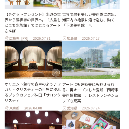
世界で最も美しい美術館に選出。
【チケットプレゼント】水辺の世
瀬戸内の絶景に溶け込む、動く
界から浮世絵の世界へ。「広島も
「下瀬美術館」へ
とまち水族館」ではじまるアート
さんぽ
広島県
[PR]
2026.07.31
広島県
2026.07.27
オリエント急行の客車のよう♪ ア
アートにも建築美にも魅せられ
ガサ・クリスティーの世界に浸れ
る、再オープンした愛知「岡崎市
るブックカフェ／神田「サロンク
美術博物館」。レストランやショ
リスティ」
ップも充実
東京都
2026.04.08
愛知県
2026.07.24