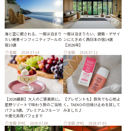
海と空に癒される、一度は泊まり
一度は泊まりたい、建築・デザイ
たい絶景インフィニティプールの
ンにときめく西日本の宿14選
宿10選
【2026年】
全国
2026.07.14
全国
2026.07.12
【プレゼントも】旅先でも心地よ
【2026最新】大人のご褒美旅に。
く。TAEKOの日焼け止めを試して
星野リゾートで味わう旅のご当地
みました♪
パフェ9選。プレミアムフルーツ
や進化系夜パフェまで
全国
[PR]
2026.07.08
全国
[PR]
2026.07.03