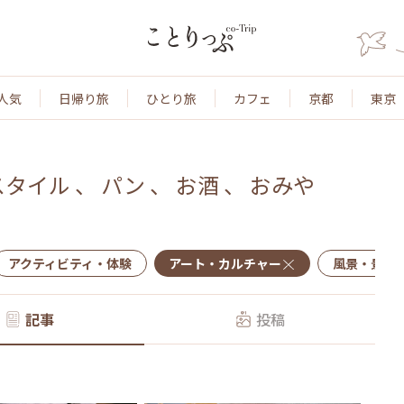
人気
日帰り旅
ひとり旅
カフェ
京都
東京
スタイル
、
パン
、
お酒
、
おみや
アクティビティ・体験
アート・カルチャー
風景・景色
記事
投稿