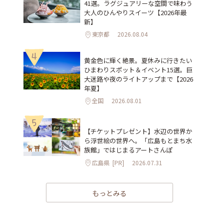
41選。ラグジュアリーな空間で味わう
大人のひんやりスイーツ【2026年最
新】
東京都
2026.08.04
4
黄金色に輝く絶景。夏休みに行きたい
ひまわりスポット＆イベント15選。巨
大迷路や夜のライトアップまで【2026
年夏】
全国
2026.08.01
5
【チケットプレゼント】水辺の世界か
ら浮世絵の世界へ。「広島もとまち水
族館」ではじまるアートさんぽ
広島県
[PR]
2026.07.31
もっとみる