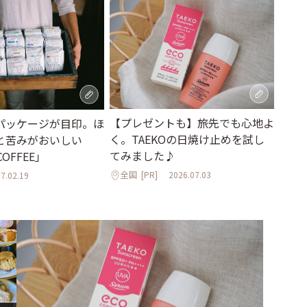
【プレゼントも】旅先でも心地よ
パッケージが目印。ほ
く。TAEKOの日焼け止めを試し
と苦みがおいしい
てみました♪
COFFEE」
全国
[PR]
2026.07.03
7.02.19