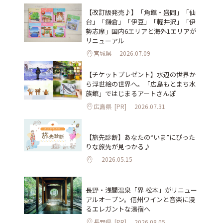
【改訂版発売♪】「角館・盛岡」「仙
台」「鎌倉」「伊豆」「軽井沢」「伊
勢志摩」国内6エリアと海外1エリアが
リニューアル
宮城県
2026.07.09
【チケットプレゼント】水辺の世界か
ら浮世絵の世界へ。「広島もとまち水
族館」ではじまるアートさんぽ
広島県
[PR]
2026.07.31
【旅先診断】あなたの“いま”にぴった
りな旅先が見つかる♪
2026.05.15
長野・浅間温泉「界 松本」がリニュー
アルオープン。信州ワインと音楽に浸
るエレガントな湯宿へ
長野県
[PR]
2026.08.05