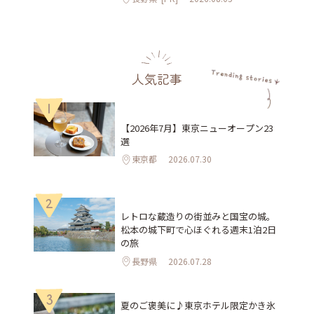
人気記事
1
【2026年7月】東京ニューオープン23
選
東京都
2026.07.30
2
レトロな蔵造りの街並みと国宝の城。
松本の城下町で心ほぐれる週末1泊2日
の旅
長野県
2026.07.28
3
夏のご褒美に♪東京ホテル限定かき氷