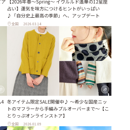
てア
【2026年春～Spring～ イヴルルド遙華の12星座
占い】運気を味方につけるヒントがいっぱい
♪「自分史上最高の季節」へ、アップデート
全国
2026.03.14
4
冬アイテム限定SALE開催中♪ ～希少な国産ニッ
トのマフラーから手編みプルオーバーまで～【こ
とりっぷオンラインストア】
全国
2026.01.09