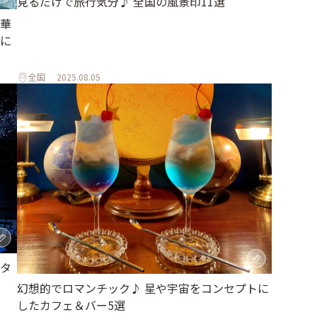
見るだけで旅行気分♪ 全国の風景印11選
華
に
全国
2025.08.05
タ
幻想的でロマンチック♪ 星や宇宙をコンセプトに
したカフェ＆バー5選