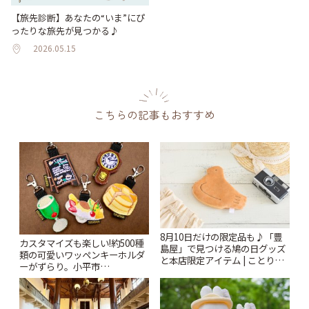
【旅先診断】あなたの“いま”にぴ
ったりな旅先が見つかる♪
2026.05.15
こちらの記事もおすすめ
8月10日だけの限定品も♪「豊
カスタマイズも楽しい!約500種
島屋」で見つける鳩の日グッズ
類の可愛いワッペンキーホルダ
と本店限定アイテム | ことりっ
ーがずらり。小平市
ぷ
「Kimamaya T&K」 | ことりっ
ぷ