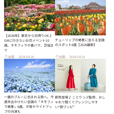
【2026年】東京から日帰りOK♪
チューリップの絶景に会える全国
GWに行きたいお花イベント10
のスポット6選【2026最新】
選。ネモフィラや春バラ、芝桜ま
で
全国
2026.04.26
全国
2026.04.10
一面のブルーに包まれる旅へ。今
新色登場♪ ことりっぷ監修、おし
週末出かけたい全国の「ネモフィ
ゃれで軽くてアレンジしやす
ラ絶景」6選。夕陽やライトアッ
い“旅ワンピ”
プの共演も