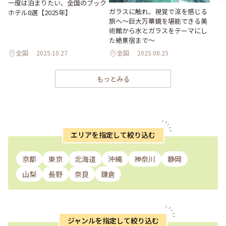
一度は泊まりたい、全国のブック
ガラスに触れ、視覚で涼を感じる
ホテル8選【2025年】
旅へ～巨大万華鏡を堪能できる美
術館から水とガラスをテーマにし
た絶景宿まで～
全国
2025.10.27
全国
2025.08.25
もっとみる
エリアを指定して絞り込む
京都
東京
北海道
沖縄
神奈川
静岡
山梨
長野
奈良
鎌倉
ジャンルを指定して絞り込む