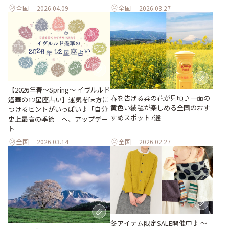
全国
2026.04.09
全国
2026.03.27
【2026年春～Spring～ イヴルルド
春を告げる菜の花が見頃♪一面の
遙華の12星座占い】運気を味方に
黄色い絨毯が楽しめる全国のおす
つけるヒントがいっぱい♪「自分
すめスポット7選
史上最高の季節」へ、アップデー
ト
全国
2026.03.14
全国
2026.02.27
冬アイテム限定SALE開催中♪ ～