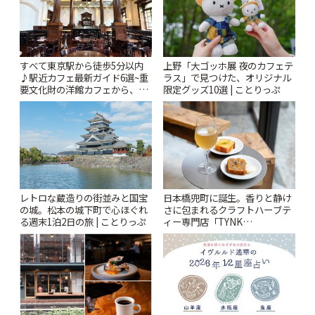
すべて東京駅から徒歩5分以内
上野「大ゴッホ展 夜のカフェテ
♪駅近カフェ最新ガイド6選~重
ラス」で見つけた、オリジナル
要文化財の洋館カフェから、改
限定グッズ10選 | ことりっぷ
札すぐのレトロ喫茶まで~ | こと
りっぷ
レトロな蔵造りの街並みと国宝
日本橋兜町に誕生。香りと静け
の城。松本の城下町で心ほぐれ
さに包まれるクラフトハーブテ
る週末1泊2日の旅 | ことりっぷ
ィー専門店「TYNK
Kabutocho」 | ことりっぷ