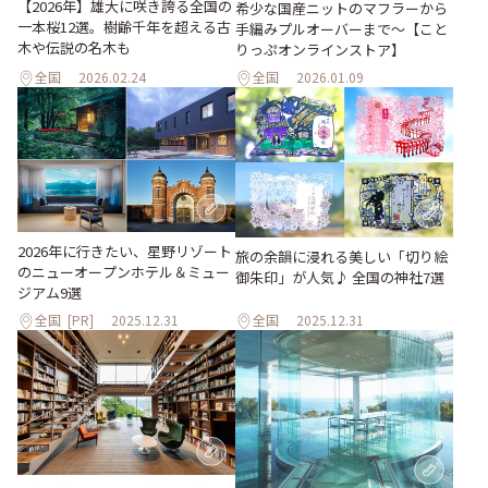
【2026年】雄大に咲き誇る全国の
希少な国産ニットのマフラーから
一本桜12選。樹齢千年を超える古
手編みプルオーバーまで～【こと
木や伝説の名木も
りっぷオンラインストア】
全国
2026.02.24
全国
2026.01.09
2026年に行きたい、星野リゾート
旅の余韻に浸れる美しい「切り絵
のニューオープンホテル＆ミュー
御朱印」が人気♪ 全国の神社7選
ジアム9選
全国
[PR]
2025.12.31
全国
2025.12.31