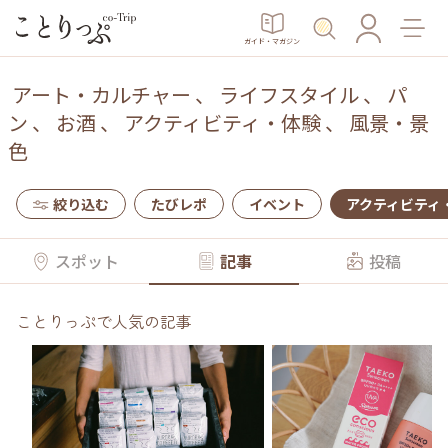
ガイド・マガジン
アート・カルチャー
、
ライフスタイル
、
パ
ン
、
お酒
、
アクティビティ・体験
、
風景・景
色
絞り込む
たびレポ
イベント
アクティビティ
スポット
記事
投稿
ことりっぷで人気の記事