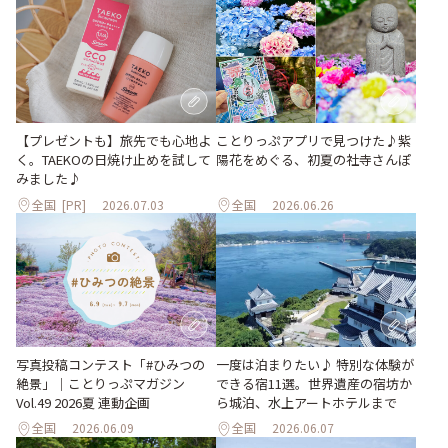
【プレゼントも】旅先でも心地よ
ことりっぷアプリで見つけた♪紫
く。TAEKOの日焼け止めを試して
陽花をめぐる、初夏の社寺さんぽ
みました♪
全国
[PR]
2026.07.03
全国
2026.06.26
写真投稿コンテスト「#ひみつの
一度は泊まりたい♪ 特別な体験が
絶景」｜ことりっぷマガジン
できる宿11選。世界遺産の宿坊か
Vol.49 2026夏 連動企画
ら城泊、水上アートホテルまで
全国
2026.06.09
全国
2026.06.07