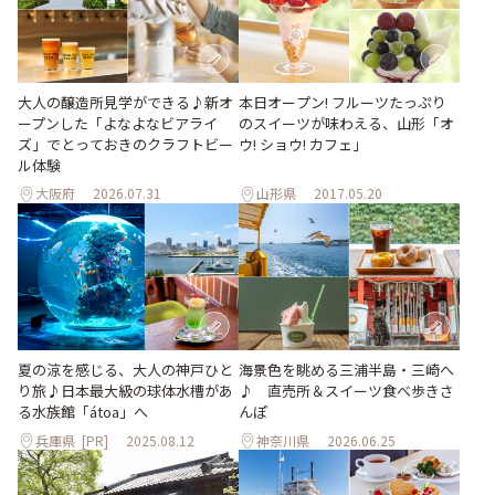
大人の醸造所見学ができる♪新オ
本日オープン! フルーツたっぷり
ープンした「よなよなビアライ
のスイーツが味わえる、山形「オ
ズ」でとっておきのクラフトビー
ウ! ショウ! カフェ」
ル体験
大阪府
2026.07.31
山形県
2017.05.20
夏の涼を感じる、大人の神戸ひと
海景色を眺める三浦半島・三崎へ
り旅♪日本最大級の球体水槽があ
♪ 直売所＆スイーツ食べ歩きさ
る水族館「átoa」へ
んぽ
兵庫県
[PR]
2025.08.12
神奈川県
2026.06.25