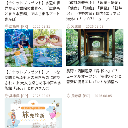
【改訂版発売♪】「角館・盛岡」
【チケットプレゼント】水辺の世
「仙台」「鎌倉」「伊豆」「軽井
界から浮世絵の世界へ。「広島も
沢」「伊勢志摩」国内6エリアと
とまち水族館」ではじまるアート
海外1エリアがリニューアル
さんぽ
広島県
[PR]
2026.07.31
宮城県
2026.07.09
長野・浅間温泉「界 松本」がリニ
【チケットプレゼント】アートな
ューアルオープン。信州ワインと
空間ともふもふの生きものに癒や
音楽に浸るエレガントな湯宿へ
されて♪ 大人も楽しめる神戸の水
族館「átoa」と周辺さんぽ
兵庫県
[PR]
2026.08.07
長野県
[PR]
2026.08.05