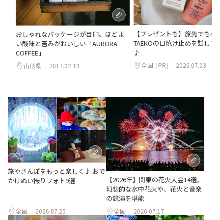
【プレゼントも】旅先でも心
おしゃれなパッケージが目印。ほどよ
TAEKOの日焼け止めを試して
い酸味と苦みがおいしい「AURORA
♪
COFFEE」
全国
[PR]
2026.07.03
山形県
2017.02.19
旅やさんぽをもっと楽しく♪ おで
【2026年】関東の花火大会14選。
かけぬい撮りフォト9選
幻想的な水中花火や、花火と音楽
の競演を堪能
全国
2026.07.25
全国
2026.07.17