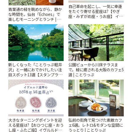
自己革命を起こし、一気に幸運
青葉通の緑を眺めながら、静か
をたぐり寄せる星座は?【やぎ
な時間を。仙台「Echoes」で
座・みずがめ座・うお座】 イヴ
楽しむモーニングとランチ | こ
ルルド遙華2026年 夏の運勢
とりっぷ
~Summer~ | ことりっぷ
新しくなった「ことりっぷ軽井
公園ビューから川床テラスま
沢」と一緒におでかけしたい注
で。緑に癒される大阪のカフェ5
目スポット13選【スタンプラリ
選 | ことりっぷ
ー開催中】 | ことりっぷ
大きなターニングポイントを迎
弘前の街角で見つけた素敵カフ
える星座は?【おひつじ座・おう
ェ6選。レトロ&モダンな空間に
し座・ふたご座】イヴルルド遙
うっとり | ことりっぷ