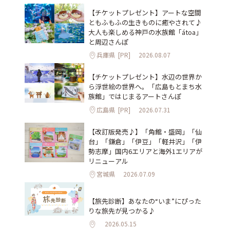
【チケットプレゼント】アートな空間
ともふもふの生きものに癒やされて♪
大人も楽しめる神戸の水族館「átoa」
と周辺さんぽ
兵庫県
[PR]
2026.08.07
【チケットプレゼント】水辺の世界か
ら浮世絵の世界へ。「広島もとまち水
族館」ではじまるアートさんぽ
広島県
[PR]
2026.07.31
【改訂版発売♪】「角館・盛岡」「仙
台」「鎌倉」「伊豆」「軽井沢」「伊
勢志摩」国内6エリアと海外1エリアが
リニューアル
宮城県
2026.07.09
【旅先診断】あなたの“いま”にぴった
りな旅先が見つかる♪
2026.05.15