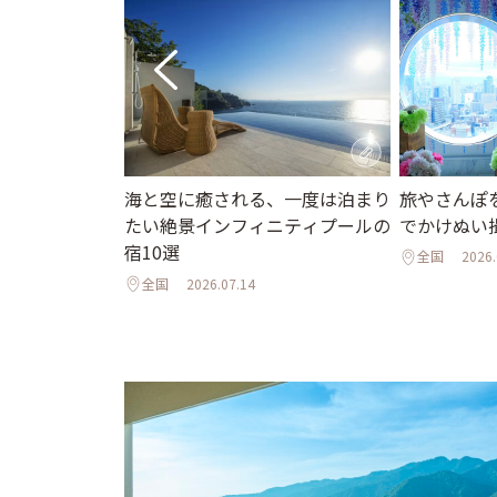
旅やさんぽ
海と空に癒される、一度は泊まり
ニューオープン
でかけぬい
たい絶景インフィニティプールの
インフィニティ
宿10選
邸宅まで
全国
2026.
全国
2026.07.14