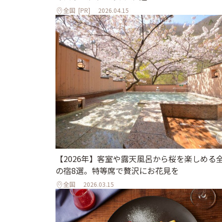
全国
[PR]
2026.04.15
【2026年】客室や露天風呂から桜を楽しめる
の宿8選。特等席で贅沢にお花見を
全国
2026.03.15