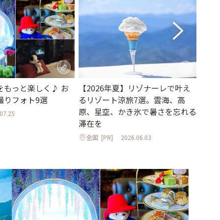
をもっと楽しく♪ お
【2026年夏】リゾナーレで叶え
【2
撮りフォト9選
るリゾート涼旅7選。雲海、高
星野
原、星空、かき氷で暑さを忘れる
5選
07.25
滞在を
氷も
全国
[PR]
2026.06.03
全国