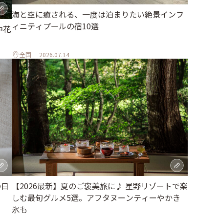
海と空に癒される、一度は泊まりたい絶景インフ
ィニティプールの宿10選
中花
全国
2026.07.14
の日
【2026最新】夏のご褒美旅に♪ 星野リゾートで楽
しむ最旬グルメ5選。アフタヌーンティーやかき
氷も