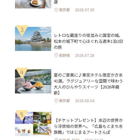
選
東京都
2026.07.30
3
レトロな蔵造りの街並みと国宝の城。
松本の城下町で心ほぐれる週末1泊2日
の旅
長野県
2026.07.28
4
夏のご褒美に♪東京ホテル限定かき氷
41選。ラグジュアリーな空間で味わう
大人のひんやりスイーツ【2026年最
新】
東京都
2026.08.04
5
【チケットプレゼント】水辺の世界か
ら浮世絵の世界へ。「広島もとまち水
族館」ではじまるアートさんぽ