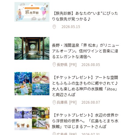
【旅先診断】あなたの“いま”にぴった
りな旅先が見つかる♪
2026.05.15
長野・浅間温泉「界 松本」がリニュー
アルオープン。信州ワインと音楽に浸
るエレガントな湯宿へ
長野県
[PR]
2026.08.05
【チケットプレゼント】アートな空間
ともふもふの生きものに癒やされて♪
大人も楽しめる神戸の水族館「átoa」
と周辺さんぽ
兵庫県
[PR]
2026.08.07
【チケットプレゼント】水辺の世界か
ら浮世絵の世界へ。「広島もとまち水
族館」ではじまるアートさんぽ
広島県
[PR]
2026.07.31