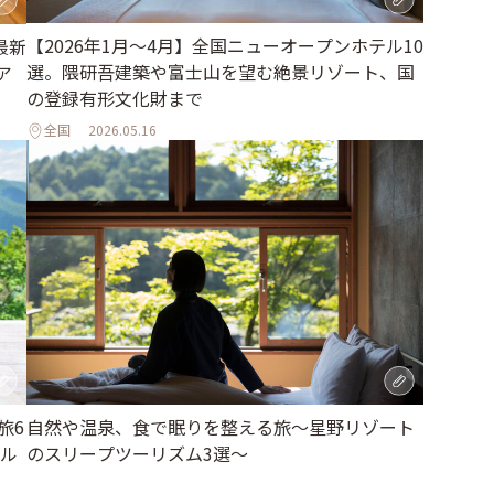
【2026年1月～4月】全国ニューオープンホテル10
最新
選。隈研吾建築や富士山を望む絶景リゾート、国
ア
の登録有形文化財まで
全国
2026.05.16
旅6
自然や温泉、食で眠りを整える旅～星野リゾート
ル
のスリープツーリズム3選～