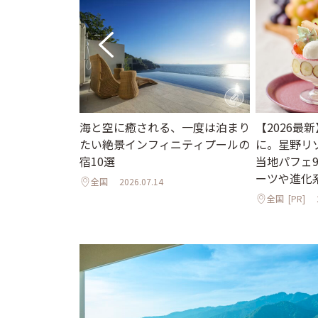
海と空に癒される、一度は泊まり
【2026最
ニューオープン
たい絶景インフィニティプールの
に。星野リ
インフィニティ
宿10選
当地パフェ
邸宅まで
ーツや進化
全国
2026.07.14
全国
[PR]