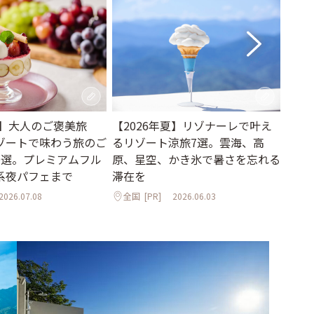
新】大人のご褒美旅
【2026年夏】リゾナーレで叶え
一度
ゾートで味わう旅のご
るリゾート涼旅7選。雲海、高
ンに
9選。プレミアムフル
原、星空、かき氷で暑さを忘れる
【20
系夜パフェまで
滞在を
全国
2026.07.08
全国
[PR]
2026.06.03