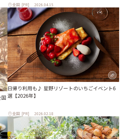
全国
[PR]
2026.04.15
日帰り利用も♪ 星野リゾートのいちごイベント6
選【2026年】
全国
全国
[PR]
2026.02.18