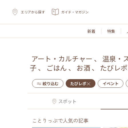
エリアから探す
ガイド・マガジン
新着
特集
アート・カルチャー
、
温泉・
子
、
ごはん
、
お酒
、
たびレポ
絞り込む
たびレポ
イベント
スポット
ことりっぷで人気の記事