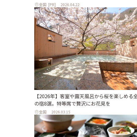
全国
[PR]
2026.04.22
【2026年】客室や露天風呂から桜を楽しめる
の宿8選。特等席で贅沢にお花見を
全国
2026.03.15