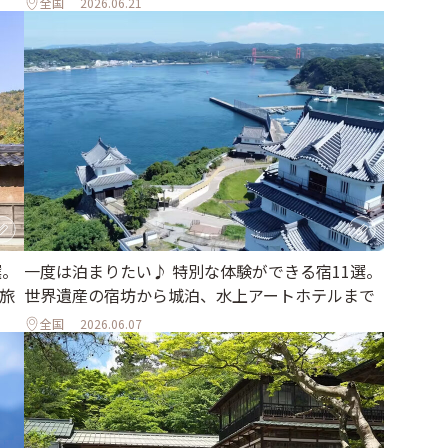
全国
2026.06.21
選。
一度は泊まりたい♪ 特別な体験ができる宿11選。
旅
世界遺産の宿坊から城泊、水上アートホテルまで
全国
2026.06.07