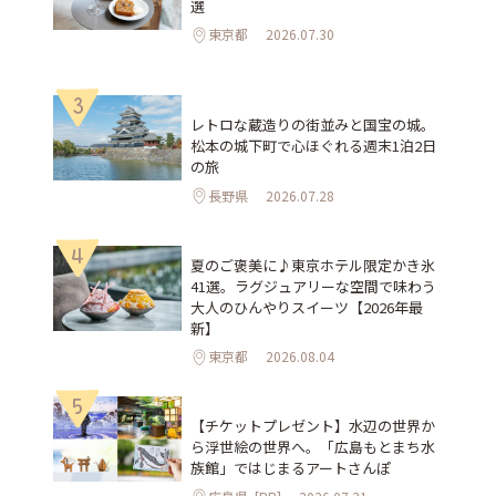
選
東京都
2026.07.30
3
レトロな蔵造りの街並みと国宝の城。
松本の城下町で心ほぐれる週末1泊2日
の旅
長野県
2026.07.28
4
夏のご褒美に♪東京ホテル限定かき氷
41選。ラグジュアリーな空間で味わう
大人のひんやりスイーツ【2026年最
新】
東京都
2026.08.04
5
【チケットプレゼント】水辺の世界か
ら浮世絵の世界へ。「広島もとまち水
族館」ではじまるアートさんぽ