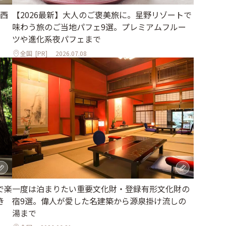
西
【2026最新】大人のご褒美旅に。星野リゾートで
味わう旅のご当地パフェ9選。プレミアムフルー
ツや進化系夜パフェまで
全国
[PR]
2026.07.08
で楽
一度は泊まりたい重要文化財・登録有形文化財の
き
宿9選。偉人が愛した名建築から源泉掛け流しの
湯まで