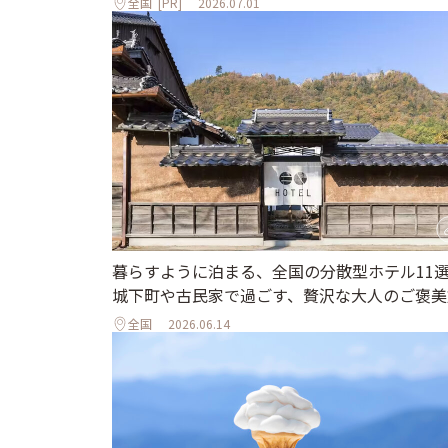
全国
[PR]
2026.07.01
暮らすように泊まる、全国の分散型ホテル11
城下町や古民家で過ごす、贅沢な大人のご褒美
全国
2026.06.14