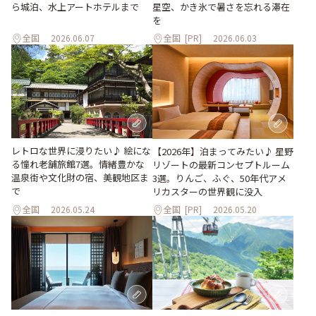
ら城泊、水上アートホテルまで
星空、かき氷で暑さを忘れる滞在
を
全国
2026.06.07
全国
[PR]
2026.06.03
レトロな世界に浸りたい♪ 絵にな
【2026年】泊まってみたい♪ 星野
る憧れ老舗旅館7選。情緒豊かな
リゾートの最新コンセプトルーム
温泉街や文化財の宿、美観地区ま
3選。りんご、ふぐ、50年代アメ
で
リカスターの世界観に没入
全国
2026.05.24
全国
[PR]
2026.05.20