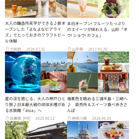
大人の醸造所見学ができる♪新オ
本日オープン! フルーツたっぷり
ープンした「よなよなビアライ
のスイーツが味わえる、山形「オ
ズ」でとっておきのクラフトビー
ウ! ショウ! カフェ」
ル体験
大阪府
2026.07.31
山形県
2017.05.20
夏の涼を感じる、大人の神戸ひと
海景色を眺める三浦半島・三崎へ
り旅♪日本最大級の球体水槽があ
♪ 直売所＆スイーツ食べ歩きさ
る水族館「átoa」へ
んぽ
兵庫県
[PR]
2025.08.12
神奈川県
2026.06.25