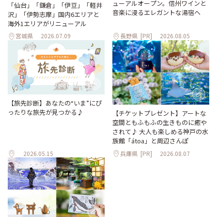
ューアルオープン。信州ワインと
「仙台」「鎌倉」「伊豆」「軽井
音楽に浸るエレガントな湯宿へ
沢」「伊勢志摩」国内6エリアと
海外1エリアがリニューアル
宮城県
2026.07.09
長野県
[PR]
2026.08.05
【旅先診断】あなたの“いま”にぴ
ったりな旅先が見つかる♪
【チケットプレゼント】アートな
空間ともふもふの生きものに癒や
されて♪ 大人も楽しめる神戸の水
族館「átoa」と周辺さんぽ
2026.05.15
兵庫県
[PR]
2026.08.07