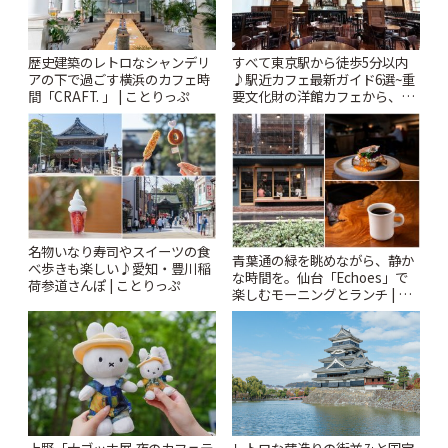
歴史建築のレトロなシャンデリ
すべて東京駅から徒歩5分以内
アの下で過ごす横浜のカフェ時
♪駅近カフェ最新ガイド6選~重
間「CRAFT. 」 | ことりっぷ
要文化財の洋館カフェから、改
札すぐのレトロ喫茶まで~ | こと
りっぷ
名物いなり寿司やスイーツの食
青葉通の緑を眺めながら、静か
べ歩きも楽しい♪愛知・豊川稲
な時間を。仙台「Echoes」で
荷参道さんぽ | ことりっぷ
楽しむモーニングとランチ | こ
とりっぷ