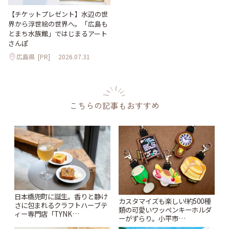
【チケットプレゼント】水辺の世
界から浮世絵の世界へ。「広島も
とまち水族館」ではじまるアート
さんぽ
広島県
[PR]
2026.07.31
こちらの記事もおすすめ
日本橋兜町に誕生。香りと静け
カスタマイズも楽しい!約500種
さに包まれるクラフトハーブテ
類の可愛いワッペンキーホルダ
ィー専門店「TYNK
ーがずらり。小平市
Kabutocho」 | ことりっぷ
「Kimamaya T&K」 | ことりっ