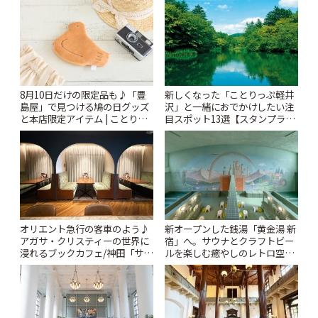
ぷ
8月10日だけの限定品も♪「豊
新しくなった「ことりっぷ軽井
島屋」で見つける鳩の日グッズ
沢」と一緒におでかけしたい注
と本店限定アイテム | ことりっ
目スポット13選【スタンプラリ
ぷ
ー開催中】 | ことりっぷ
オリエント急行の客車のよう♪
新オープンした銭湯「黄金湯 新
アガサ・クリスティーの世界に
宿」へ。サウナとクラフトビー
浸れるブックカフェ/神田「サロ
ルを楽しむ癒やしのレトロ空間
ンクリスティ」 | ことりっぷ
| ことりっぷ