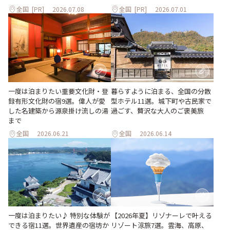
全国
[PR]
2026.07.08
全国
[PR]
2026.07.01
一度は泊まりたい重要文化財・登
暮らすように泊まる、全国の分散
録有形文化財の宿9選。偉人が愛
型ホテル11選。城下町や古民家で
した名建築から源泉掛け流しの湯
過ごす、贅沢な大人のご褒美旅
まで
全国
2026.06.21
全国
2026.06.14
一度は泊まりたい♪ 特別な体験が
【2026年夏】リゾナーレで叶える
できる宿11選。世界遺産の宿坊か
リゾート涼旅7選。雲海、高原、