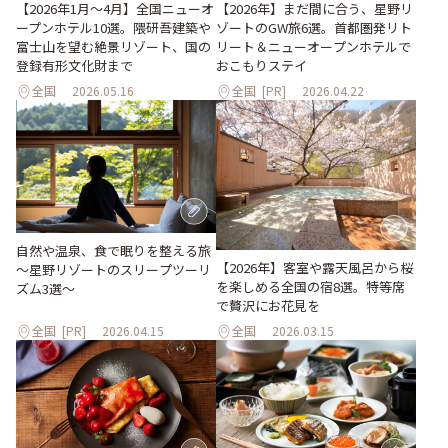
【2026年1月～4月】全国ニューオ
【2026年】まだ間に合う、星野リ
ープンホテル10選。隈研吾建築や
ゾートのGW旅6選。首都圏発リト
富士山を望む絶景リゾート、国の
リート＆ニューオープンホテルで
登録有形文化財まで
おこもりステイ
全国
2026.05.16
全国
[PR]
2026.04.22
自然や温泉、食で眠りを整える旅
【2026年】客室や露天風呂から桜
～星野リゾートのスリープツーリ
を楽しめる全国の宿8選。特等席
ズム3選～
で贅沢にお花見を
全国
[PR]
2026.04.15
全国
2026.03.15