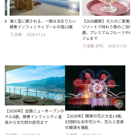
海と空に癒される、一度は泊まりたい
【2026最新】大人のご褒美
ル8
絶景インフィニティプールの宿10選
リゾートで味わう旅のご当地
化
選。プレミアムフルーツや進
全国
2026.07.14
フェまで
全国
[PR]
2026.07.08
【2026年】全国ニューオープンホ
【2026年】関東の花火大会14選。
テル8選。絶景インフィニティ温
幻想的な水中花火や、花火と音楽
泉から文化財の邸宅まで
の競演を堪能
全国
2026.07.26
全国
2026.07.17