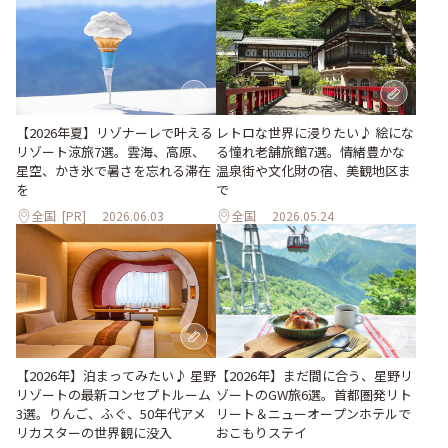
【2026年夏】リゾナーレで叶える
レトロな世界に浸りたい♪ 絵にな
リゾート涼旅7選。雲海、高原、
る憧れ老舗旅館7選。情緒豊かな
星空、かき氷で暑さを忘れる滞在
温泉街や文化財の宿、美観地区ま
を
で
全国
[PR]
2026.06.03
全国
2026.05.24
【2026年】まだ間に合う、星野リ
【2026年】泊まってみたい♪ 星野
ゾートのGW旅6選。首都圏発リト
リゾートの最新コンセプトルーム
リート＆ニューオープンホテルで
3選。りんご、ふぐ、50年代アメ
おこもりステイ
リカスターの世界観に没入