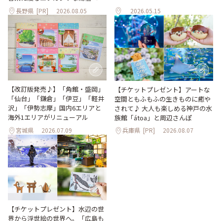
長野県
[PR]
2026.08.05
2026.05.15
【改訂版発売♪】「角館・盛岡」
【チケットプレゼント】アートな
「仙台」「鎌倉」「伊豆」「軽井
空間ともふもふの生きものに癒や
沢」「伊勢志摩」国内6エリアと
されて♪ 大人も楽しめる神戸の水
海外1エリアがリニューアル
族館「átoa」と周辺さんぽ
宮城県
2026.07.09
兵庫県
[PR]
2026.08.07
【チケットプレゼント】水辺の世
界から浮世絵の世界へ。「広島も