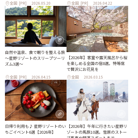
全国
[PR]
2026.05.20
全国
[PR]
2026.04.22
自然や温泉、食で眠りを整える旅
【2026年】客室や露天風呂から桜
～星野リゾートのスリープツーリ
を楽しめる全国の宿8選。特等席
ズム3選～
で贅沢にお花見を
全国
[PR]
2026.04.15
全国
2026.03.15
日帰り利用も♪ 星野リゾートのい
【2026年】午年に行きたい星野リ
ちごイベント6選【2026年】
ゾートの馬旅10選。雪原のストー
ブ馬車や開運スポットまで