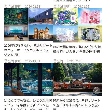
全国
[PR]
2026.02.18
全国
[PR]
2026.01.07
2026年に行きたい、星野リゾート
旅の余韻に浸れる美しい「切り絵
のニューオープンホテル＆ミュー
御朱印」が人気♪ 全国の神社7選
ジアム9選
全国
[PR]
2025.12.31
全国
2025.12.31
はじめてでも安心。ひとり温泉宿
開運から温泉まで。星野リゾート
デビューを応援する新プラン誕
で過ごす年末年始のごほうび旅7
生。おひとりプロデューサーと
選