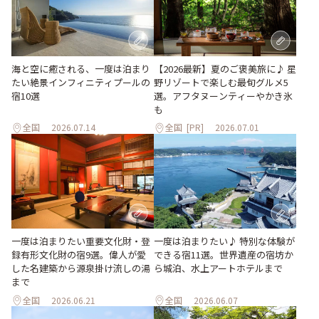
海と空に癒される、一度は泊まり
【2026最新】夏のご褒美旅に♪ 星
たい絶景インフィニティプールの
野リゾートで楽しむ最旬グルメ5
宿10選
選。アフタヌーンティーやかき氷
も
全国
2026.07.14
全国
[PR]
2026.07.01
一度は泊まりたい重要文化財・登
一度は泊まりたい♪ 特別な体験が
録有形文化財の宿9選。偉人が愛
できる宿11選。世界遺産の宿坊か
した名建築から源泉掛け流しの湯
ら城泊、水上アートホテルまで
まで
全国
2026.06.21
全国
2026.06.07