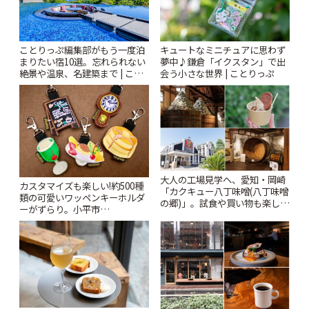
ことりっぷ編集部がもう一度泊
キュートなミニチュアに思わず
まりたい宿10選。忘れられない
夢中♪鎌倉「イクスタン」で出
絶景や温泉、名建築まで | こと
会う小さな世界 | ことりっぷ
りっぷ
大人の工場見学へ、愛知・岡崎
カスタマイズも楽しい!約500種
「カクキュー八丁味噌(八丁味噌
類の可愛いワッペンキーホルダ
の郷)」。試食や買い物も楽しみ
ーがずらり。小平市
♪ | ことりっぷ
「Kimamaya T&K」 | ことりっ
ぷ