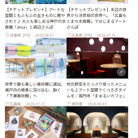
【チケットプレゼント】アートな
【チケットプレゼント】水辺の世
空間ともふもふの生きものに癒や
界から浮世絵の世界へ。「広島も
されて♪ 大人も楽しめる神戸の水
とまち水族館」ではじまるアート
族館「átoa」と周辺さんぽ
さんぽ
兵庫県
[PR]
2026.08.07
広島県
[PR]
2026.07.31
世界で最も美しい美術館に選出。
地元野菜をたっぷり使ったメニュ
瀬戸内の絶景に溶け込む、動く
ーも♪アート空間でくつろぎタイ
「下瀬美術館」へ
ムを／高円寺「まぁるいカフェ」
広島県
2026.07.27
東京都
2026.08.03