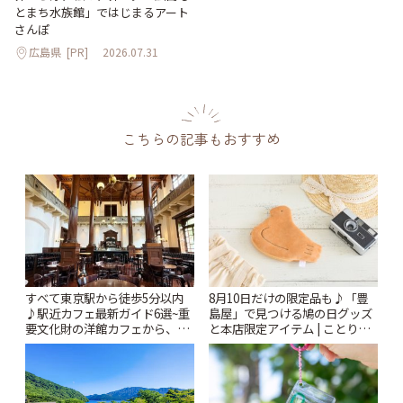
とまち水族館」ではじまるアート
さんぽ
広島県
[PR]
2026.07.31
こちらの記事もおすすめ
すべて東京駅から徒歩5分以内
8月10日だけの限定品も♪「豊
♪駅近カフェ最新ガイド6選~重
島屋」で見つける鳩の日グッズ
要文化財の洋館カフェから、改
と本店限定アイテム | ことりっ
札すぐのレトロ喫茶まで~ | こと
ぷ
りっぷ