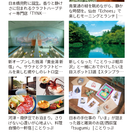
日本橋兜町に誕生。香りと静け
青葉通の緑を眺めながら、静か
さに包まれるクラフトハーブテ
な時間を。仙台「Echoes」で
ィー専門店「TYNK
楽しむモーニングとランチ | こ
Kabutocho」 | ことりっぷ
とりっぷ
新オープンした銭湯「黄金湯 新
新しくなった「ことりっぷ軽井
宿」へ。サウナとクラフトビー
沢」と一緒におでかけしたい注
ルを楽しむ癒やしのレトロ空間
目スポット13選【スタンプラリ
| ことりっぷ
ー開催中】 | ことりっぷ
河津・南伊豆でお泊まり。さり
日本の手仕事の「いま」が詰ま
げない心遣いが心地よい、料理
った器と雑貨のお店/西荻窪
自慢の一軒宿 | ことりっぷ
「tsugumi」 | ことりっぷ