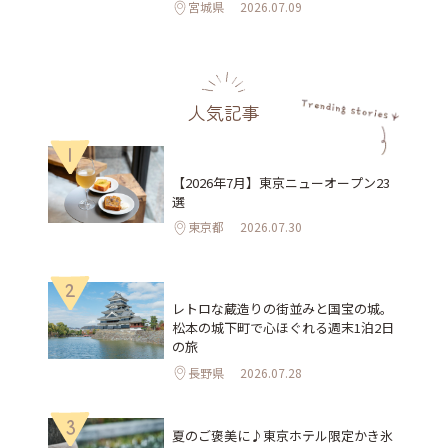
宮城県
2026.07.09
人気記事
1
【2026年7月】東京ニューオープン23
選
東京都
2026.07.30
2
レトロな蔵造りの街並みと国宝の城。
松本の城下町で心ほぐれる週末1泊2日
の旅
長野県
2026.07.28
3
夏のご褒美に♪東京ホテル限定かき氷