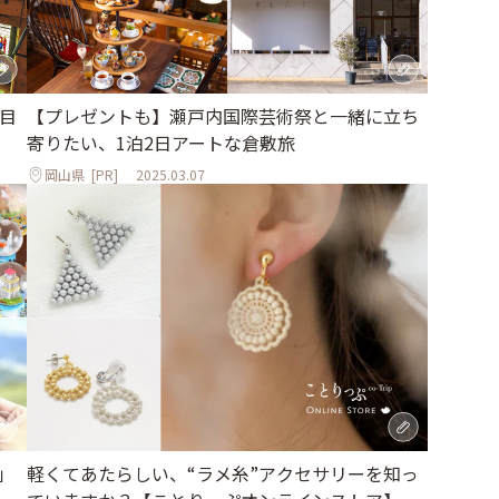
目
【プレゼントも】瀬戸内国際芸術祭と一緒に立ち
寄りたい、1泊2日アートな倉敷旅
岡山県
[PR]
2025.03.07
」
軽くてあたらしい、“ラメ糸”アクセサリーを知っ