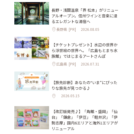
長野・浅間温泉「界 松本」がリニュー
アルオープン。信州ワインと音楽に浸
るエレガントな湯宿へ
長野県
[PR]
2026.08.05
【チケットプレゼント】水辺の世界か
ら浮世絵の世界へ。「広島もとまち水
族館」ではじまるアートさんぽ
広島県
[PR]
2026.07.31
【旅先診断】あなたの“いま”にぴった
りな旅先が見つかる♪
2026.05.15
【改訂版発売♪】「角館・盛岡」「仙
台」「鎌倉」「伊豆」「軽井沢」「伊
勢志摩」国内6エリアと海外1エリアが
リニューアル