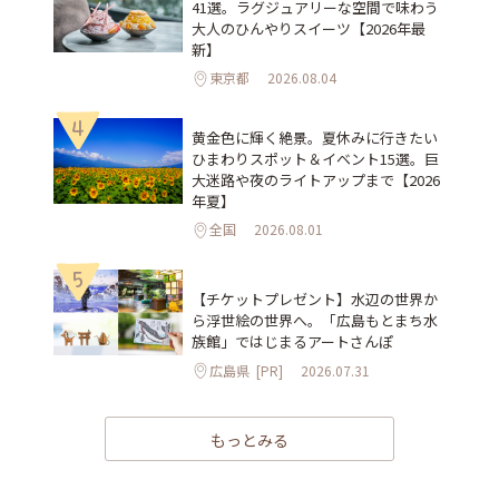
41選。ラグジュアリーな空間で味わう
大人のひんやりスイーツ【2026年最
新】
東京都
2026.08.04
4
黄金色に輝く絶景。夏休みに行きたい
ひまわりスポット＆イベント15選。巨
大迷路や夜のライトアップまで【2026
年夏】
全国
2026.08.01
5
【チケットプレゼント】水辺の世界か
ら浮世絵の世界へ。「広島もとまち水
族館」ではじまるアートさんぽ
広島県
[PR]
2026.07.31
もっとみる