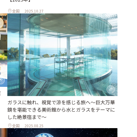
全国
2025.10.27
選
ガラスに触れ、視覚で涼を感じる旅へ～巨大万華
鏡を堪能できる美術館から水とガラスをテーマに
した絶景宿まで～
全国
2025.08.25