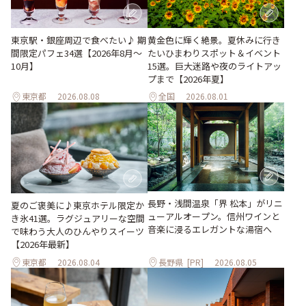
東京駅・銀座周辺で食べたい♪ 期
黄金色に輝く絶景。夏休みに行き
間限定パフェ34選【2026年8月～
たいひまわりスポット＆イベント
10月】
15選。巨大迷路や夜のライトアッ
プまで【2026年夏】
東京都
2026.08.08
全国
2026.08.01
長野・浅間温泉「界 松本」がリニ
夏のご褒美に♪東京ホテル限定か
ューアルオープン。信州ワインと
き氷41選。ラグジュアリーな空間
音楽に浸るエレガントな湯宿へ
で味わう大人のひんやりスイーツ
【2026年最新】
東京都
2026.08.04
長野県
[PR]
2026.08.05