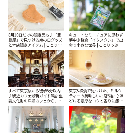
8月10日だけの限定品も♪「豊
キュートなミニチュアに思わず
島屋」で見つける鳩の日グッズ
夢中♪鎌倉「イクスタン」で出
と本店限定アイテム | ことりっ
会う小さな世界 | ことりっぷ
ぷ
すべて東京駅から徒歩5分以内
東京&横浜で見つけた、ミルク
♪駅近カフェ最新ガイド6選~重
ティーの美味しいお店6選~心ほ
要文化財の洋館カフェから、改
どける濃厚なコクと香りに癒や
札すぐのレトロ喫茶まで~ | こと
されるティータイム~ | ことりっ
りっぷ
ぷ