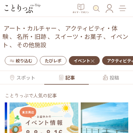
ガイド・マガジン
アート・カルチャー
、
アクティビティ・体
験
、
名所・旧跡
、
スイーツ・お菓子
、
イベン
ト
、
その他施設
絞り込む
たびレポ
イベント
アクティビテ
スポット
記事
投稿
ことりっぷで人気の記事