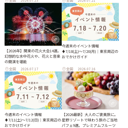
全国
2026.07.23
全国
2026.07.21
今週末のイベント情報
【2026年】関東の花火大会14選。
♦︎7/18(土)〜7/20(月)｜東京周辺の
幻想的な水中花火や、花火と音楽
おでかけガイド
の競演を堪能
全国
2026.07.17
全国
2026.07.16
今週末のイベント情報
【2026最新】大人のご褒美旅に。
♦︎7/11(土)〜7/12(日)｜東京周辺の
星野リゾートで味わう旅のご当地
おでかけガイド
パフェ9選。プレミアムフルーツ