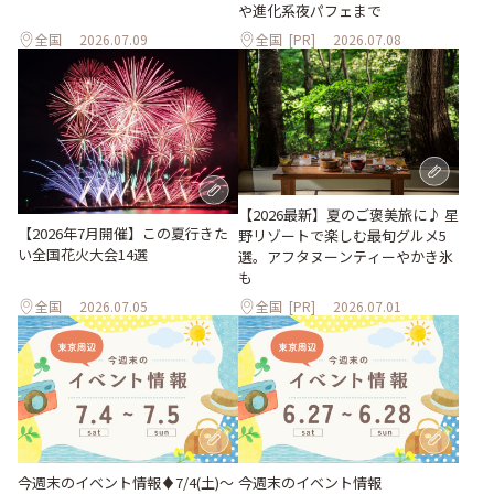
や進化系夜パフェまで
全国
2026.07.09
全国
[PR]
2026.07.08
【2026最新】夏のご褒美旅に♪ 星
【2026年7月開催】この夏行きた
野リゾートで楽しむ最旬グルメ5
い全国花火大会14選
選。アフタヌーンティーやかき氷
も
全国
2026.07.05
全国
[PR]
2026.07.01
今週末のイベント情報♦︎7/4(土)〜
今週末のイベント情報