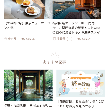
【2026年7月】東京ニューオープ
福岡に新オープン「BEB5門司
ン23選
港」。関門海峡の絶景とレトロな
街並みに浸るトキメキ海峡ステイ
東京都
2026.07.30
福岡県
[PR]
2026.07.29
おすすめ記事
【旅先診断】あなたの“いま”にぴ
長野・浅間温泉「界 松本」がリニ
ったりな旅先が見つかる♪