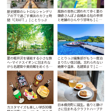
風鈴の音色に誘われて歩く夏の
歴史建築のレトロなシャンデリ
鎌倉さんぽ♪由緒ある社の参拝
アの下で過ごす横浜のカフェ時
と老舗のひんやり甘味も | こと
間「CRAFT. 」 | ことりっぷ
りっぷ
夏の軽井沢を堪能する小さな旅
ことりっぷ編集部がもう一度泊
へ~マイナスイオンに包まれな
まりたい宿10選。忘れられない
がら名建築や美術館をめぐろう
絶景や温泉、名建築まで | こと
~ | ことりっぷ
りっぷ
日本橋兜町に誕生。香りと静け
カスタマイズも楽しい!約500種
さに包まれるクラフトハーブテ