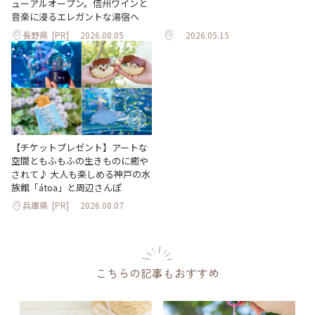
ューアルオープン。信州ワインと
音楽に浸るエレガントな湯宿へ
長野県
[PR]
2026.08.05
2026.05.15
【チケットプレゼント】アートな
空間ともふもふの生きものに癒や
されて♪ 大人も楽しめる神戸の水
族館「átoa」と周辺さんぽ
兵庫県
[PR]
2026.08.07
こちらの記事もおすすめ