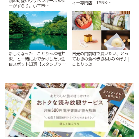
類の可愛いワッペンキーホルダ
ィー専門店「TYNK
ーがずらり。小平市
Kabutocho」 | ことりっぷ
「Kimamaya T&K」 | ことりっ
ぷ
新しくなった「ことりっぷ軽井
日光の門前町で買いたい、とっ
沢」と一緒におでかけしたい注
ておきの食べ歩き&おみやげ♪ |
目スポット13選【スタンプラリ
ことりっぷ
ー開催中】 | ことりっぷ