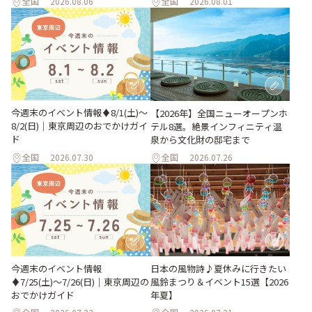
全国
2026.08.06
全国
2026.08.01
今週末のイベント情報♦︎8/1(土)〜
【2026年】全国ニューオープンホ
8/2(日)｜東京周辺のおでかけガイ
テル8選。絶景インフィニティ温
ド
泉から文化財の邸宅まで
全国
2026.07.30
全国
2026.07.26
今週末のイベント情報
日本の風物詩♪夏休みに行きたい
♦︎7/25(土)〜7/26(日)｜東京周辺の
風鈴まつり＆イベント15選【2026
おでかけガイド
年夏】