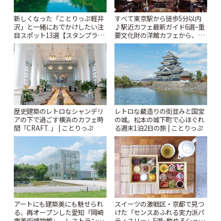
新しくなった「ことりっぷ軽井
すべて東京駅から徒歩5分以内
沢」と一緒におでかけしたい注
♪駅近カフェ最新ガイド6選~重
目スポット13選【スタンプラリ
要文化財の洋館カフェから、改
ー開催中】 | ことりっぷ
札すぐのレトロ喫茶まで~ | こと
りっぷ
歴史建築のレトロなシャンデリ
レトロな蔵造りの街並みと国宝
アの下で過ごす横浜のカフェ時
の城。松本の城下町で心ほぐれ
間「CRAFT. 」 | ことりっぷ
る週末1泊2日の旅 | ことりっぷ
アートにも建築美にも魅せられ
スイーツの激戦区・京都で見つ
る、再オープンした愛知「岡崎
けた「センスあふれる実力派パ
市美術博物館」。レストランや
ティスリー」5選~飲めるショー