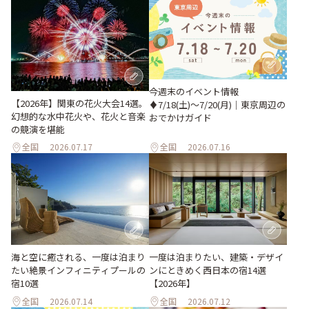
今週末のイベント情報
【2026年】関東の花火大会14選。
♦︎7/18(土)〜7/20(月)｜東京周辺の
幻想的な水中花火や、花火と音楽
おでかけガイド
の競演を堪能
全国
2026.07.17
全国
2026.07.16
海と空に癒される、一度は泊まり
一度は泊まりたい、建築・デザイ
たい絶景インフィニティプールの
ンにときめく西日本の宿14選
宿10選
【2026年】
全国
2026.07.14
全国
2026.07.12