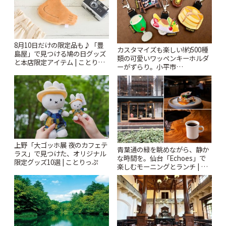
8月10日だけの限定品も♪「豊
カスタマイズも楽しい!約500種
島屋」で見つける鳩の日グッズ
類の可愛いワッペンキーホルダ
と本店限定アイテム | ことりっ
ーがずらり。小平市
ぷ
「Kimamaya T&K」 | ことりっ
ぷ
上野「大ゴッホ展 夜のカフェテ
青葉通の緑を眺めながら、静か
ラス」で見つけた、オリジナル
な時間を。仙台「Echoes」で
限定グッズ10選 | ことりっぷ
楽しむモーニングとランチ | こ
とりっぷ