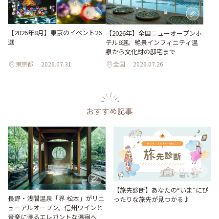
【2026年8月】東京のイベント26
【2026年】全国ニューオープンホ
選
テル8選。絶景インフィニティ温
泉から文化財の邸宅まで
東京都
2026.07.31
全国
2026.07.26
おすすめ記事
【旅先診断】あなたの“いま”にぴ
長野・浅間温泉「界 松本」がリニ
ったりな旅先が見つかる♪
ューアルオープン。信州ワインと
音楽に浸るエレガントな湯宿へ