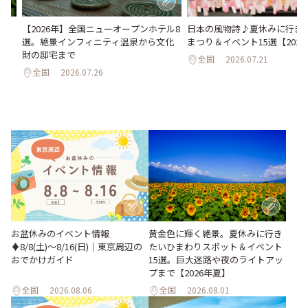
い
日本の風物詩♪夏休みに行き
【2026年】全国ニューオープンホテル8
。巨
まつり＆イベント15選【202
選。絶景インフィニティ温泉から文化
26
財の邸宅まで
全国
2026.07.21
全国
2026.07.26
お盆休みのイベント情報
黄金色に輝く絶景。夏休みに行き
♦︎8/8(土)〜8/16(日)｜東京周辺の
たいひまわりスポット＆イベント
おでかけガイド
15選。巨大迷路や夜のライトアッ
プまで【2026年夏】
全国
2026.08.06
全国
2026.08.01