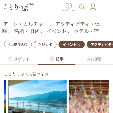
ガイド・マガジン
アート・カルチャー
、
アクティビティ・体
験
、
名所・旧跡
、
イベント
、
ホテル・宿
絞り込む
たびレポ
イベント
アクティビテ
スポット
記事
投稿
ことりっぷで人気の記事