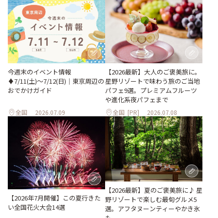
今週末のイベント情報
【2026最新】大人のご褒美旅に。
♦︎7/11(土)〜7/12(日)｜東京周辺の
星野リゾートで味わう旅のご当地
おでかけガイド
パフェ9選。プレミアムフルーツ
や進化系夜パフェまで
全国
2026.07.09
全国
[PR]
2026.07.08
【2026最新】夏のご褒美旅に♪ 星
【2026年7月開催】この夏行きた
野リゾートで楽しむ最旬グルメ5
い全国花火大会14選
選。アフタヌーンティーやかき氷
も