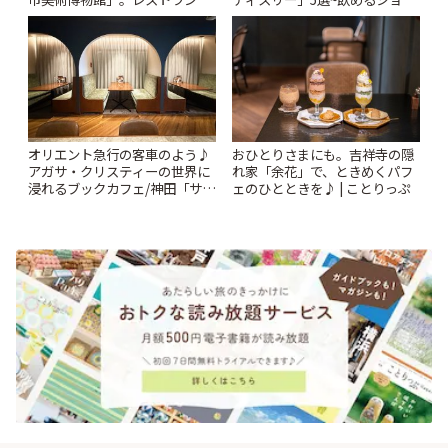
ショップも充実 | ことりっぷ
トケーキや重箱アフタヌーンテ
ィー他~ | ことりっぷ
オリエント急行の客車のよう♪
おひとりさまにも。吉祥寺の隠
アガサ・クリスティーの世界に
れ家「余花」で、ときめくパフ
浸れるブックカフェ/神田「サロ
ェのひとときを♪ | ことりっぷ
ンクリスティ」 | ことりっぷ