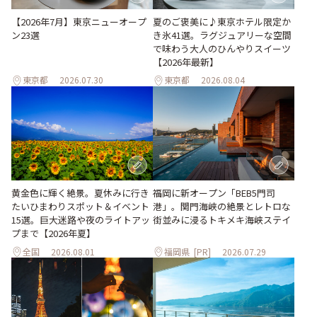
【2026年7月】東京ニューオープ
夏のご褒美に♪東京ホテル限定か
ン23選
き氷41選。ラグジュアリーな空間
で味わう大人のひんやりスイーツ
【2026年最新】
東京都
2026.07.30
東京都
2026.08.04
黄金色に輝く絶景。夏休みに行き
福岡に新オープン「BEB5門司
たいひまわりスポット＆イベント
港」。関門海峡の絶景とレトロな
15選。巨大迷路や夜のライトアッ
街並みに浸るトキメキ海峡ステイ
プまで【2026年夏】
全国
2026.08.01
福岡県
[PR]
2026.07.29