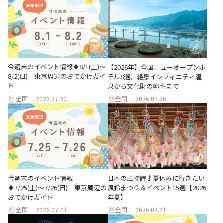
今週末のイベント情報♦︎8/1(土)〜
【2026年】全国ニューオープンホ
8/2(日)｜東京周辺のおでかけガイ
テル8選。絶景インフィニティ温
ド
泉から文化財の邸宅まで
全国
2026.07.30
全国
2026.07.26
今週末のイベント情報
日本の風物詩♪夏休みに行きたい
♦︎7/25(土)〜7/26(日)｜東京周辺の
風鈴まつり＆イベント15選【2026
おでかけガイド
年夏】
全国
2026.07.23
全国
2026.07.21