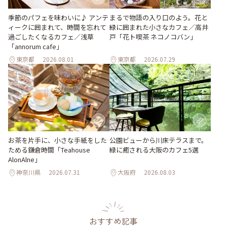
季節のパフェを味わいに♪ アンテ
まるで物語の入り口のよう。花と
ィークに囲まれて、時間を忘れて
緑に囲まれた小さなカフェ／高井
過ごしたくなるカフェ／浅草
戸「花ト喫茶 ネコノコバン」
「annorum cafe」
東京都
2026.08.01
東京都
2026.07.29
お茶を片手に、小さな手紙をした
公園ビューから川床テラスまで。
ためる鎌倉時間「Teahouse
緑に癒される大阪のカフェ5選
AlonAlne」
神奈川県
2026.07.31
大阪府
2026.08.03
おすすめ記事