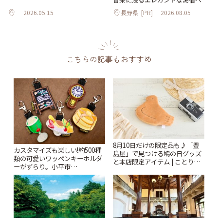
2026.05.15
長野県
[PR]
2026.08.05
こちらの記事もおすすめ
8月10日だけの限定品も♪「豊
カスタマイズも楽しい!約500種
島屋」で見つける鳩の日グッズ
類の可愛いワッペンキーホルダ
と本店限定アイテム | ことりっ
ーがずらり。小平市
ぷ
「Kimamaya T&K」 | ことりっ
ぷ