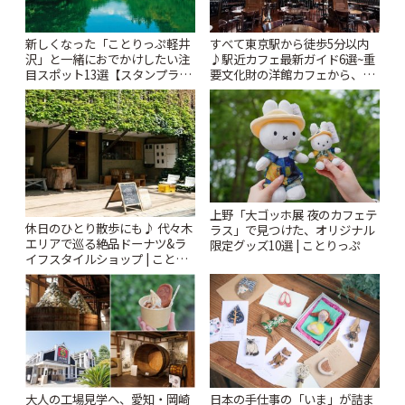
新しくなった「ことりっぷ軽井
すべて東京駅から徒歩5分以内
沢」と一緒におでかけしたい注
♪駅近カフェ最新ガイド6選~重
目スポット13選【スタンプラリ
要文化財の洋館カフェから、改
ー開催中】 | ことりっぷ
札すぐのレトロ喫茶まで~ | こと
りっぷ
上野「大ゴッホ展 夜のカフェテ
休日のひとり散歩にも♪ 代々木
ラス」で見つけた、オリジナル
エリアで巡る絶品ドーナツ&ラ
限定グッズ10選 | ことりっぷ
イフスタイルショップ | ことり
っぷ
大人の工場見学へ、愛知・岡崎
日本の手仕事の「いま」が詰ま