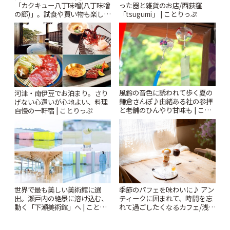
「カクキュー八丁味噌(八丁味噌
った器と雑貨のお店/西荻窪
の郷)」。試食や買い物も楽しみ
「tsugumi」 | ことりっぷ
♪ | ことりっぷ
風鈴の音色に誘われて歩く夏の
河津・南伊豆でお泊まり。さり
鎌倉さんぽ♪由緒ある社の参拝
げない心遣いが心地よい、料理
と老舗のひんやり甘味も | こと
自慢の一軒宿 | ことりっぷ
りっぷ
世界で最も美しい美術館に選
季節のパフェを味わいに♪ アン
出。瀬戸内の絶景に溶け込む、
ティークに囲まれて、時間を忘
動く「下瀬美術館」へ | ことり
れて過ごしたくなるカフェ/浅草
っぷ
「annorum cafe」 | ことりっぷ