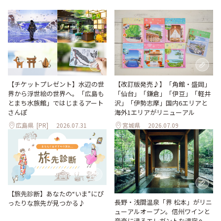
【改訂版発売♪】「角館・盛岡」
【チケットプレゼント】水辺の世
「仙台」「鎌倉」「伊豆」「軽井
界から浮世絵の世界へ。「広島も
沢」「伊勢志摩」国内6エリアと
とまち水族館」ではじまるアート
海外1エリアがリニューアル
さんぽ
広島県
[PR]
2026.07.31
宮城県
2026.07.09
【旅先診断】あなたの“いま”にぴ
長野・浅間温泉「界 松本」がリニ
ったりな旅先が見つかる♪
ューアルオープン。信州ワインと
音楽に浸るエレガントな湯宿へ