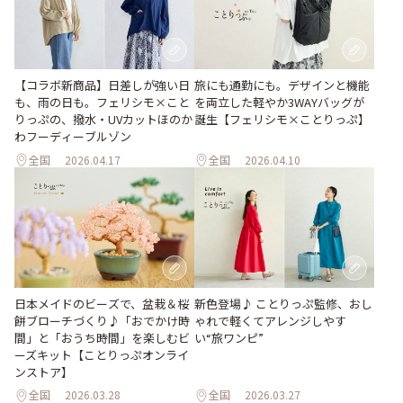
【コラボ新商品】日差しが強い日
旅にも通勤にも。デザインと機能
も、雨の日も。フェリシモ×こと
を両立した軽やか3WAYバッグが
りっぷの、撥水・UVカットほのか
誕生【フェリシモ×ことりっぷ】
わフーディーブルゾン
全国
2026.04.17
全国
2026.04.10
日本メイドのビーズで、盆栽＆桜
新色登場♪ ことりっぷ監修、おし
餅ブローチづくり♪「おでかけ時
ゃれで軽くてアレンジしやす
間」と「おうち時間」を楽しむビ
い“旅ワンピ”
ーズキット【ことりっぷオンライ
ンストア】
全国
2026.03.28
全国
2026.03.27