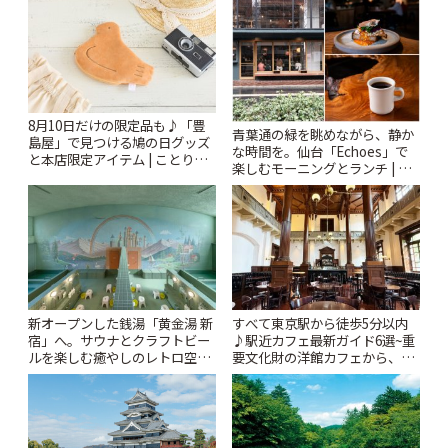
ぷ
8月10日だけの限定品も♪「豊
青葉通の緑を眺めながら、静か
島屋」で見つける鳩の日グッズ
な時間を。仙台「Echoes」で
と本店限定アイテム | ことりっ
楽しむモーニングとランチ | こ
ぷ
とりっぷ
新オープンした銭湯「黄金湯 新
すべて東京駅から徒歩5分以内
宿」へ。サウナとクラフトビー
♪駅近カフェ最新ガイド6選~重
ルを楽しむ癒やしのレトロ空間
要文化財の洋館カフェから、改
| ことりっぷ
札すぐのレトロ喫茶まで~ | こと
りっぷ