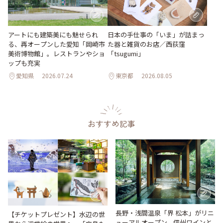
日本の手仕事の「いま」が詰まっ
アートにも建築美にも魅せられ
た器と雑貨のお店／西荻窪
る、再オープンした愛知「岡崎市
「tsugumi」
美術博物館」。レストランやショ
ップも充実
愛知県
2026.07.24
東京都
2026.08.05
おすすめ記事
長野・浅間温泉「界 松本」がリニ
【チケットプレゼント】水辺の世
ューアルオープン。信州ワインと