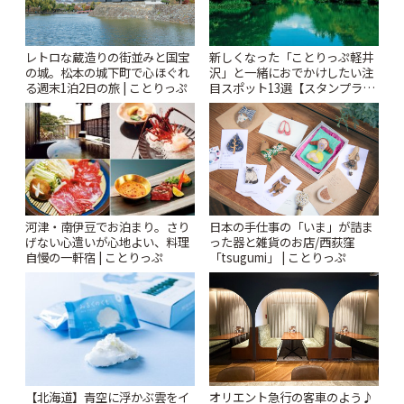
レトロな蔵造りの街並みと国宝
新しくなった「ことりっぷ軽井
の城。松本の城下町で心ほぐれ
沢」と一緒におでかけしたい注
る週末1泊2日の旅 | ことりっぷ
目スポット13選【スタンプラリ
ー開催中】 | ことりっぷ
河津・南伊豆でお泊まり。さり
日本の手仕事の「いま」が詰ま
げない心遣いが心地よい、料理
った器と雑貨のお店/西荻窪
自慢の一軒宿 | ことりっぷ
「tsugumi」 | ことりっぷ
【北海道】青空に浮かぶ雲をイ
オリエント急行の客車のよう♪