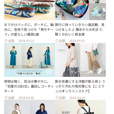
おでかけバッグに、ポーチに、胸
旅行に持っていきたい風呂敷、見
元に。各地で見つけた「鳥モチー
つけました♪ 撥水から大判まで、
フ」の愛らしい雑貨5選
賢くかわいく旅支度
全国
2026.05.22
全国
2026.05.03
荷物は軽く、気分は華やかに。
旅を快適にする洋服が新入荷♪ う
「初夏の2泊3日」着回しコーディ
っかり汚れや雨対策にも【ことり
ネート
っぷオンラインストア】
全国
2026.04.30
全国
2026.04.19