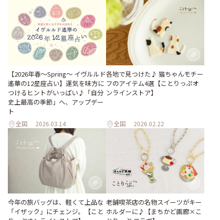
【2026年春～Spring～ イヴルルド
各地で見つけた♪ 猫ちゃんモチー
遙華の12星座占い】運気を味方に
フのアイテム4選【ことりっぷオ
つけるヒントがいっぱい♪「自分
ンラインストア】
史上最高の季節」へ、アップデー
ト
全国
2026.03.14
全国
2026.02.22
今年の旅バッグは、軽くて上品な
老舗喫茶店の名物スイーツがキー
「イザック」にチェンジ。【こと
ホルダーに♪【まちかど画廊×こ