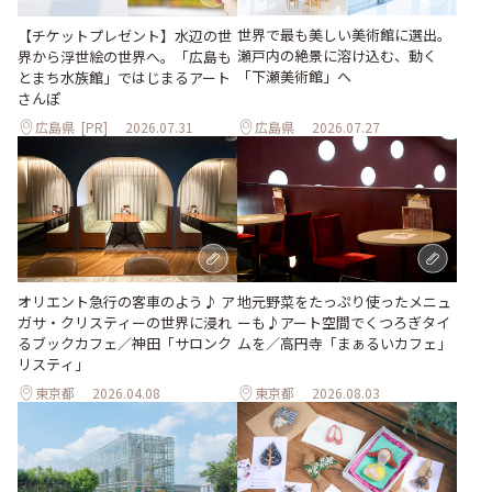
世界で最も美しい美術館に選出。
【チケットプレゼント】水辺の世
瀬戸内の絶景に溶け込む、動く
界から浮世絵の世界へ。「広島も
「下瀬美術館」へ
とまち水族館」ではじまるアート
さんぽ
広島県
[PR]
2026.07.31
広島県
2026.07.27
地元野菜をたっぷり使ったメニュ
オリエント急行の客車のよう♪ ア
ーも♪アート空間でくつろぎタイ
ガサ・クリスティーの世界に浸れ
ムを／高円寺「まぁるいカフェ」
るブックカフェ／神田「サロンク
リスティ」
東京都
2026.04.08
東京都
2026.08.03