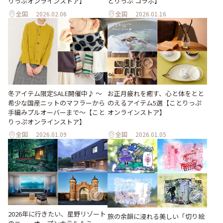
りっぷオンラインストア】
とりっぷ コラボ】
全国
2026.02.06
全国
2026.01.16
冬アイテム限定SALE開催中♪ ～
お正月疲れを癒す、心と体をとと
希少な国産ニットのマフラーから
のえるアイテム5選【ことりっぷ
手編みプルオーバーまで～【こと
オンラインストア】
りっぷオンラインストア】
全国
2026.01.09
全国
2026.01.05
2026年に行きたい、星野リゾート
旅の余韻に浸れる美しい「切り絵