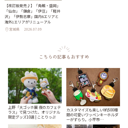
【改訂版発売♪】「角館・盛岡」
「仙台」「鎌倉」「伊豆」「軽井
沢」「伊勢志摩」国内6エリアと
海外1エリアがリニューアル
宮城県
2026.07.09
こちらの記事もおすすめ
上野「大ゴッホ展 夜のカフェテ
カスタマイズも楽しい!約500種
ラス」で見つけた、オリジナル
類の可愛いワッペンキーホルダ
限定グッズ10選 | ことりっぷ
ーがずらり。小平市
「Kimamaya T&K」 | ことりっ