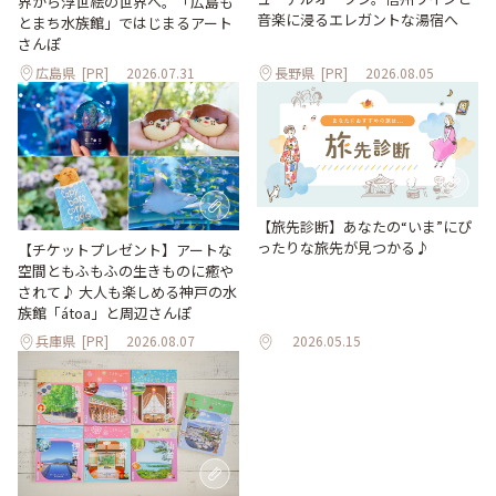
界から浮世絵の世界へ。「広島も
音楽に浸るエレガントな湯宿へ
とまち水族館」ではじまるアート
さんぽ
広島県
[PR]
2026.07.31
長野県
[PR]
2026.08.05
【旅先診断】あなたの“いま”にぴ
ったりな旅先が見つかる♪
【チケットプレゼント】アートな
空間ともふもふの生きものに癒や
されて♪ 大人も楽しめる神戸の水
族館「átoa」と周辺さんぽ
兵庫県
[PR]
2026.08.07
2026.05.15