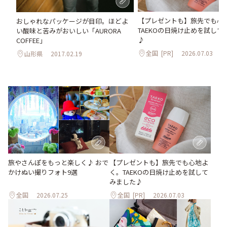
【プレゼントも】旅先でも心
おしゃれなパッケージが目印。ほどよ
TAEKOの日焼け止めを試して
い酸味と苦みがおいしい「AURORA
♪
COFFEE」
全国
[PR]
2026.07.03
山形県
2017.02.19
旅やさんぽをもっと楽しく♪ おで
【プレゼントも】旅先でも心地よ
かけぬい撮りフォト9選
く。TAEKOの日焼け止めを試して
みました♪
全国
2026.07.25
全国
[PR]
2026.07.03