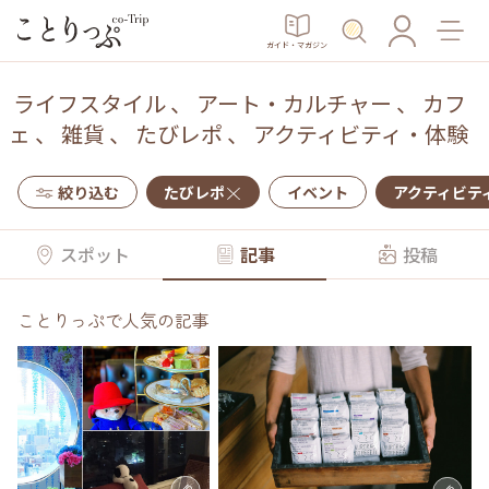
ガイド・マガジン
ライフスタイル
、
アート・カルチャー
、
カフ
ェ
、
雑貨
、
たびレポ
、
アクティビティ・体験
絞り込む
たびレポ
イベント
アクティビテ
スポット
記事
投稿
ことりっぷで人気の記事