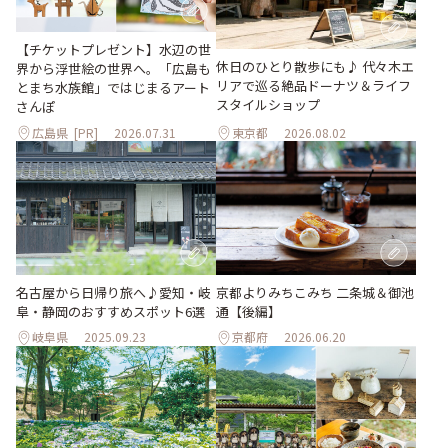
【チケットプレゼント】水辺の世
休日のひとり散歩にも♪ 代々木エ
界から浮世絵の世界へ。「広島も
リアで巡る絶品ドーナツ＆ライフ
とまち水族館」ではじまるアート
スタイルショップ
さんぽ
広島県
[PR]
2026.07.31
東京都
2026.08.02
名古屋から日帰り旅へ♪愛知・岐
京都よりみちこみち 二条城＆御池
阜・静岡のおすすめスポット6選
通【後編】
岐阜県
2025.09.23
京都府
2026.06.20