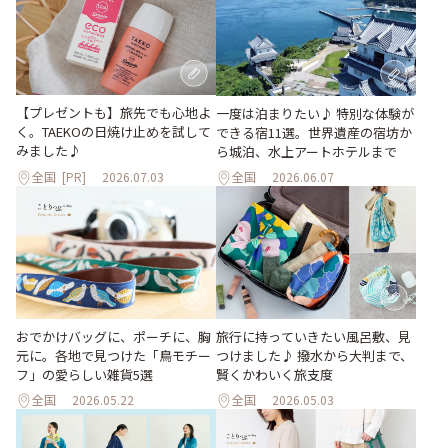
【プレゼントも】旅先でも心地よ
一度は泊まりたい♪ 特別な体験が
く。TAEKOの日焼け止めを試して
できる宿11選。世界遺産の宿坊か
みました♪
ら城泊、水上アートホテルまで
全国
[PR]
2026.07.03
全国
2026.06.07
おでかけバッグに、ポーチに、胸
旅行に持っていきたい風呂敷、見
元に。各地で見つけた「鳥モチー
つけました♪ 撥水から大判まで、
フ」の愛らしい雑貨5選
賢くかわいく旅支度
全国
2026.05.22
全国
2026.05.03