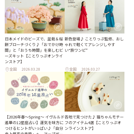
日本メイドのビーズで、盆栽＆桜
新色登場♪ ことりっぷ監修、おし
餅ブローチづくり♪「おでかけ時
ゃれで軽くてアレンジしやす
間」と「おうち時間」を楽しむビ
い“旅ワンピ”
ーズキット【ことりっぷオンライ
ンストア】
全国
2026.03.28
全国
2026.03.27
【2026年春～Spring～ イヴルルド
各地で見つけた♪ 猫ちゃんモチー
遙華の12星座占い】運気を味方に
フのアイテム4選【ことりっぷオ
つけるヒントがいっぱい♪「自分
ンラインストア】
史上最高の季節」へ、アップデー