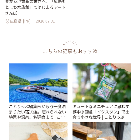
界から浮世絵の世界へ。「広島も
とまち水族館」ではじまるアート
さんぽ
広島県
[PR]
2026.07.31
こちらの記事もおすすめ
ことりっぷ編集部がもう一度泊
キュートなミニチュアに思わず
まりたい宿10選。忘れられない
夢中♪鎌倉「イクスタン」で出
絶景や温泉、名建築まで | こと
会う小さな世界 | ことりっぷ
りっぷ