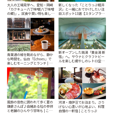
大人の工場見学へ、愛知・岡崎
新しくなった「ことりっぷ軽井
「カクキュー八丁味噌(八丁味噌
沢」と一緒におでかけしたい注
の郷)」。試食や買い物も楽しみ
目スポット13選【スタンプラリ
♪ | ことりっぷ
ー開催中】 | ことりっぷ
新オープンした銭湯「黄金湯 新
青葉通の緑を眺めながら、静か
宿」へ。サウナとクラフトビー
な時間を。仙台「Echoes」で
ルを楽しむ癒やしのレトロ空間
楽しむモーニングとランチ | こ
| ことりっぷ
とりっぷ
風鈴の音色に誘われて歩く夏の
河津・南伊豆でお泊まり。さり
鎌倉さんぽ♪由緒ある社の参拝
げない心遣いが心地よい、料理
と老舗のひんやり甘味も | こと
自慢の一軒宿 | ことりっぷ