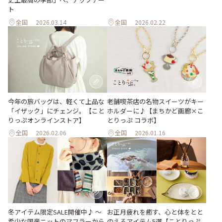
ト
全国
2026.03.14
全国
2026.02.22
今年の旅バッグは、軽くて上品な
老舗喫茶店の名物スイーツがキー
「イザック」にチェンジ。【こと
ホルダーに♪【まちかど画廊×こ
りっぷオンラインストア】
とりっぷ コラボ】
全国
2026.02.06
全国
2026.01.16
冬アイテム限定SALE開催中♪ ～
お正月疲れを癒す、心と体をとと
希少な国産ニットのマフラーから
のえるアイテム5選【ことりっぷ