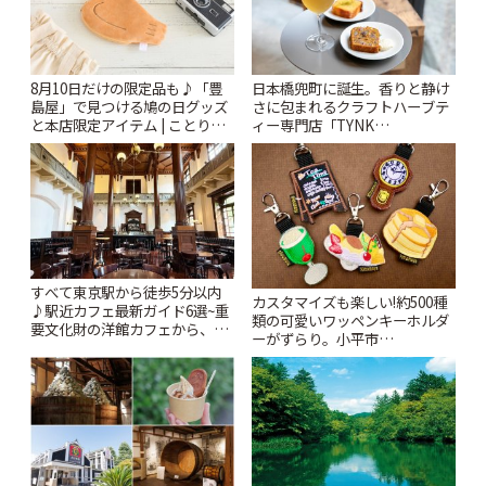
8月10日だけの限定品も♪「豊
日本橋兜町に誕生。香りと静け
島屋」で見つける鳩の日グッズ
さに包まれるクラフトハーブテ
と本店限定アイテム | ことりっ
ィー専門店「TYNK
ぷ
Kabutocho」 | ことりっぷ
すべて東京駅から徒歩5分以内
カスタマイズも楽しい!約500種
♪駅近カフェ最新ガイド6選~重
類の可愛いワッペンキーホルダ
要文化財の洋館カフェから、改
ーがずらり。小平市
札すぐのレトロ喫茶まで~ | こと
「Kimamaya T&K」 | ことりっ
りっぷ
ぷ