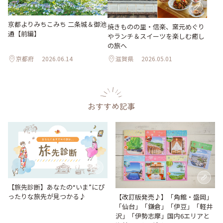
京都よりみちこみち 二条城＆御池
焼きものの里・信楽、窯元めぐり
通【前編】
やランチ＆スイーツを楽しむ癒し
の旅へ
京都府
2026.06.14
滋賀県
2026.05.01
おすすめ記事
【旅先診断】あなたの“いま”にぴ
ったりな旅先が見つかる♪
【改訂版発売♪】「角館・盛岡」
「仙台」「鎌倉」「伊豆」「軽井
沢」「伊勢志摩」国内6エリアと