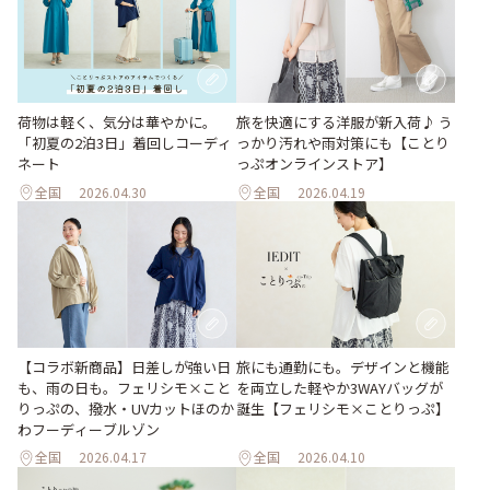
荷物は軽く、気分は華やかに。
旅を快適にする洋服が新入荷♪ う
「初夏の2泊3日」着回しコーディ
っかり汚れや雨対策にも【ことり
ネート
っぷオンラインストア】
全国
2026.04.30
全国
2026.04.19
【コラボ新商品】日差しが強い日
旅にも通勤にも。デザインと機能
も、雨の日も。フェリシモ×こと
を両立した軽やか3WAYバッグが
りっぷの、撥水・UVカットほのか
誕生【フェリシモ×ことりっぷ】
わフーディーブルゾン
全国
2026.04.17
全国
2026.04.10