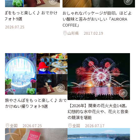
んぽをもっと楽しく♪ おでかけ
おしゃれなパッケージが目印。ほどよ
りフォト9選
い酸味と苦みがおいしい「AURORA
COFFEE」
2026.07.25
山形県
2017.02.19
旅やさんぽをもっと楽しく♪ おで
【2026年】関東の花火大会14選。
かけぬい撮りフォト9選
幻想的な水中花火や、花火と音楽
の競演を堪能
全国
2026.07.25
全国
2026.07.17