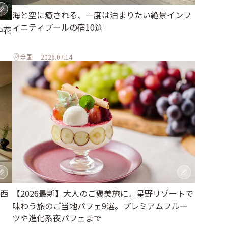
海と空に癒される、一度は泊まりたい絶景インフ
ィニティプールの宿10選
中花
全国
2026.07.14
西
【2026最新】大人のご褒美旅に。星野リゾートで
味わう旅のご当地パフェ9選。プレミアムフルー
ツや進化系夜パフェまで