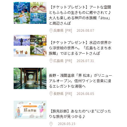
【チケットプレゼント】アートな空間
ともふもふの生きものに癒やされて♪
大人も楽しめる神戸の水族館「átoa」
と周辺さんぽ
兵庫県
[PR]
2026.08.07
【チケットプレゼント】水辺の世界か
ら浮世絵の世界へ。「広島もとまち水
族館」ではじまるアートさんぽ
広島県
[PR]
2026.07.31
長野・浅間温泉「界 松本」がリニュー
アルオープン。信州ワインと音楽に浸
るエレガントな湯宿へ
長野県
[PR]
2026.08.05
【旅先診断】あなたの“いま”にぴった
りな旅先が見つかる♪
2026.05.15