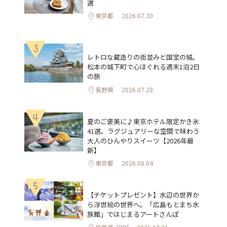
選
東京都
2026.07.30
3
レトロな蔵造りの街並みと国宝の城。
松本の城下町で心ほぐれる週末1泊2日
の旅
長野県
2026.07.28
4
夏のご褒美に♪東京ホテル限定かき氷
41選。ラグジュアリーな空間で味わう
大人のひんやりスイーツ【2026年最
新】
東京都
2026.08.04
5
【チケットプレゼント】水辺の世界か
ら浮世絵の世界へ。「広島もとまち水
族館」ではじまるアートさんぽ