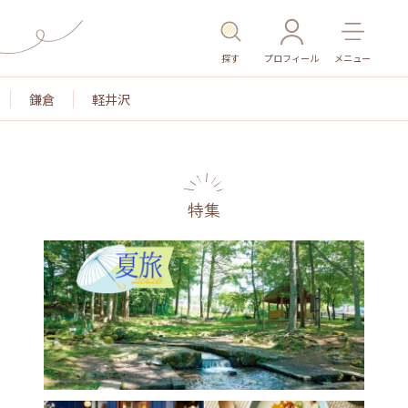
探す
プロフィール
メニュー
鎌倉
軽井沢
特集
色
名所・旧跡
温泉・スパ
その他施設
ごはん