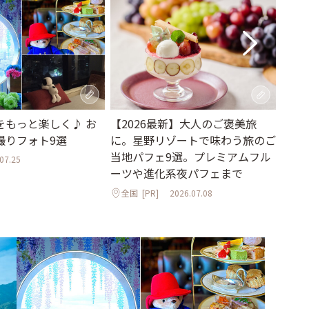
をもっと楽しく♪ お
【2026最新】大人のご褒美旅
【2
撮りフォト9選
に。星野リゾートで味わう旅のご
るリ
当地パフェ9選。プレミアムフル
原、
07.25
ーツや進化系夜パフェまで
滞在
全国
[PR]
2026.07.08
全国