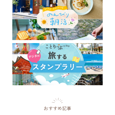
026年夏】リゾナーレで叶え
ゾート涼旅7選。雲海、高
星空、かき氷で暑さを忘れる
を
[PR]
2026.06.03
おすすめ記事