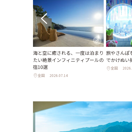
旅やさんぽ
海と空に癒される、一度は泊まり
ニューオープン
でかけぬい
たい絶景インフィニティプールの
インフィニティ
宿10選
邸宅まで
全国
2026.
全国
2026.07.14