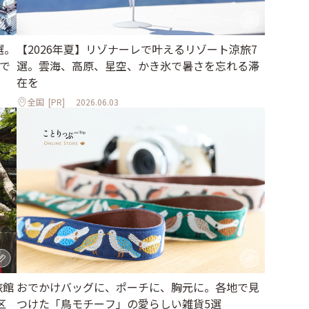
選。
【2026年夏】リゾナーレで叶えるリゾート涼旅7
で
選。雲海、高原、星空、かき氷で暑さを忘れる滞
在を
全国
[PR]
2026.06.03
旅館
おでかけバッグに、ポーチに、胸元に。各地で見
区
つけた「鳥モチーフ」の愛らしい雑貨5選