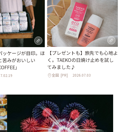
【プレゼントも】旅先でも心地よ
パッケージが目印。ほ
く。TAEKOの日焼け止めを試し
と苦みがおいしい
てみました♪
COFFEE」
全国
[PR]
2026.07.03
7.02.19