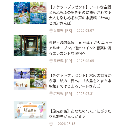
【チケットプレゼント】アートな空間
ともふもふの生きものに癒やされて♪
大人も楽しめる神戸の水族館「átoa」
と周辺さんぽ
兵庫県
[PR]
2026.08.07
長野・浅間温泉「界 松本」がリニュー
アルオープン。信州ワインと音楽に浸
るエレガントな湯宿へ
長野県
[PR]
2026.08.05
【チケットプレゼント】水辺の世界か
ら浮世絵の世界へ。「広島もとまち水
族館」ではじまるアートさんぽ
広島県
[PR]
2026.07.31
【旅先診断】あなたの“いま”にぴった
りな旅先が見つかる♪
2026.05.15