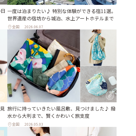
の日
一度は泊まりたい♪ 特別な体験ができる宿11選。
世界遺産の宿坊から城泊、水上アートホテルまで
全国
2026.06.07
見
旅行に持っていきたい風呂敷、見つけました♪ 撥
水から大判まで、賢くかわいく旅支度
全国
2026.05.03