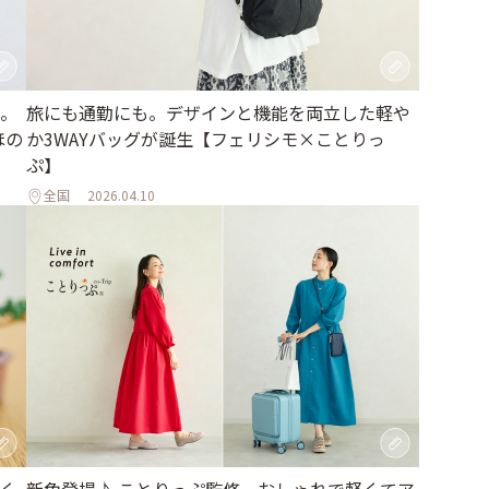
。
旅にも通勤にも。デザインと機能を両立した軽や
ほの
か3WAYバッグが誕生【フェリシモ×ことりっ
ぷ】
全国
2026.04.10
く
新色登場♪ ことりっぷ監修、おしゃれで軽くてア