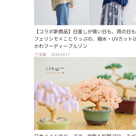
【コラボ新商品】日差しが強い日も、雨の日も
フェリシモ×ことりっぷの、撥水・UVカット
かわフーディーブルゾン
全国
2026.04.17
日本メイドのビーズで、盆栽＆桜餅ブローチづ