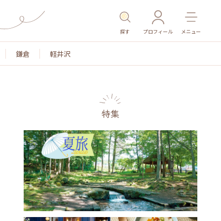
探す
プロフィール
メニュー
鎌倉
軽井沢
特集
色
名所・旧跡
温泉・スパ
その他施設
ごはん