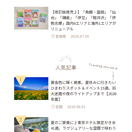
【改訂版発売♪】「角館・盛岡」「仙
台」「鎌倉」「伊豆」「軽井沢」「伊
勢志摩」国内6エリアと海外1エリアが
リニューアル
宮城県
2026.07.09
人気記事
1
黄金色に輝く絶景。夏休みに行きたい
ひまわりスポット＆イベント15選。巨
大迷路や夜のライトアップまで【2026
年夏】
全国
2026.08.01
2
夏のご褒美に♪東京ホテル限定かき氷
41選。ラグジュアリーな空間で味わう