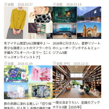
全国
2026.03.27
全国
2026.03.14
2026年に行きたい、星野リゾート
冬アイテム限定SALE開催中♪ ～
のニューオープンホテル＆ミュー
希少な国産ニットのマフラーから
ジアム9選
手編みプルオーバーまで～【こと
りっぷオンラインストア】
全国
2026.01.09
全国
[PR]
2025.12.31
一度は泊まりたい、全国のブック
旅の余韻に浸れる美しい「切り絵
ホテル8選【2025年】
御朱印」が人気♪ 全国の神社7選