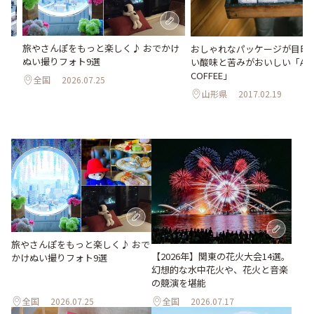
旅やさんぽをもっと楽しく♪ おでかけ
でき
おしゃれなパッケージが目印
ぬい撮りフォト9選
泊、
い酸味と苦みがおいしい「AUR
COFFEE」
全国
2026.07.25
山形県
2017.02.19
旅やさんぽをもっと楽しく♪ おで
【2026年】関東の花火大会14選。
かけぬい撮りフォト9選
幻想的な水中花火や、花火と音楽
の競演を堪能
全国
2026.07.25
全国
2026.07.17