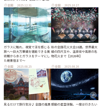
全国
2025.12.31
全国
2025.10.27
ガラスに触れ、視覚で涼を感じる
秋の全国花火大会18選。世界最大
旅へ～巨大万華鏡を堪能できる美
級の四尺玉や、温泉街や高原の名
術館から水とガラスをテーマにし
物花火まで【2026年】
た絶景宿まで～
全国
2025.08.25
全国
2025.08.20
見るだけで旅行気分♪ 全国の風景
感動の星空体験。一度は行きたい