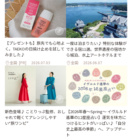
【プレゼントも】旅先でも心地よ
一度は泊まりたい♪ 特別な体験が
く。TAEKOの日焼け止めを試して
できる宿11選。世界遺産の宿坊か
みました♪
ら城泊、水上アートホテルまで
全国
[PR]
2026.07.03
全国
2026.06.07
新色登場♪ ことりっぷ監修、おし
【2026年春～Spring～ イヴルルド
ゃれで軽くてアレンジしやす
遙華の12星座占い】運気を味方に
い“旅ワンピ”
つけるヒントがいっぱい♪「自分
史上最高の季節」へ、アップデー
ト