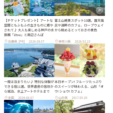
【チケットプレゼント】アートな
富士山絶景スポット10選。露天風
空間ともふもふの生きものに癒や
呂や湖畔のカフェ、ロープウェイ
されて♪ 大人も楽しめる神戸の水
から眺めるとっておきの景色
族館「átoa」と周辺さんぽ
兵庫県
[PR]
2026.08.07
神奈川県
2026.02.23
一度は泊まりたい♪ 特別な体験が
本日オープン! フルーツたっぷり
できる宿11選。世界遺産の宿坊か
のスイーツが味わえる、山形「オ
ら城泊、水上アートホテルまで
ウ! ショウ! カフェ」
全国
2026.06.07
山形県
2017.05.20