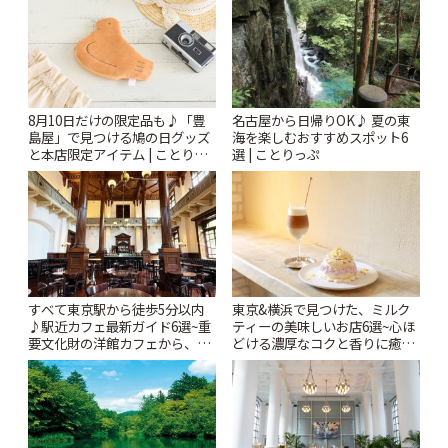
8月10日だけの限定品も♪「豊
名古屋から日帰りOK♪ 夏の東
島屋」で見つける鳩の日グッズ
海を楽しむおすすめスポット6
と本店限定アイテム | ことりっ
選 | ことりっぷ
ぷ
すべて東京駅から徒歩5分以内
東京&横浜で見つけた、ミルク
♪駅近カフェ最新ガイド6選~重
ティーの美味しいお店6選~心ほ
要文化財の洋館カフェから、改
どける濃厚なコクと香りに癒や
札すぐのレトロ喫茶まで~ | こと
されるティータイム~ | ことりっ
りっぷ
ぷ