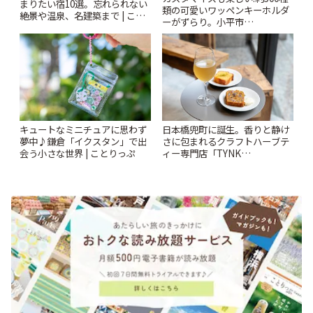
まりたい宿10選。忘れられない
類の可愛いワッペンキーホルダ
絶景や温泉、名建築まで | こと
ーがずらり。小平市
りっぷ
「Kimamaya T&K」 | ことりっ
ぷ
キュートなミニチュアに思わず
日本橋兜町に誕生。香りと静け
夢中♪鎌倉「イクスタン」で出
さに包まれるクラフトハーブテ
会う小さな世界 | ことりっぷ
ィー専門店「TYNK
Kabutocho」 | ことりっぷ