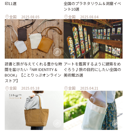
印11選
全国のプラネタリウム＆洞窟イベ
ント10選
全国
2025.08.05
全国
2025.08.04
読書と旅が与えてくれる豊かな時
アートを鑑賞するように建築をめ
間を届けたい「NIR IDENTITY &
ぐろう♪旅の目的にしたい全国の
BOOK」【ことりっぷオンライン
美術館25選
ストア】
全国
2025.05.18
全国
2025.04.21