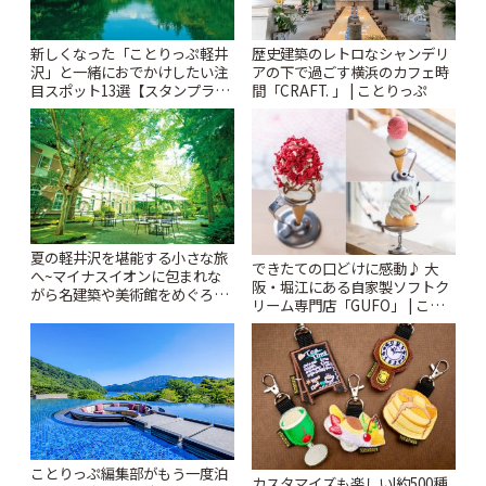
新しくなった「ことりっぷ軽井
歴史建築のレトロなシャンデリ
沢」と一緒におでかけしたい注
アの下で過ごす横浜のカフェ時
目スポット13選【スタンプラリ
間「CRAFT. 」 | ことりっぷ
ー開催中】 | ことりっぷ
夏の軽井沢を堪能する小さな旅
できたての口どけに感動♪ 大
へ~マイナスイオンに包まれな
阪・堀江にある自家製ソフトク
がら名建築や美術館をめぐろう
リーム専門店「GUFO」 | こと
~ | ことりっぷ
りっぷ
ことりっぷ編集部がもう一度泊
カスタマイズも楽しい!約500種