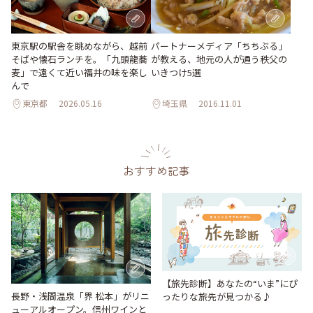
東京駅の駅舎を眺めながら、越前
パートナーメディア「ちちぶる」
そばや懐石ランチを。「九頭龍蕎
が教える、地元の人が通う秩父の
麦」で遠くて近い福井の味を楽し
いきつけ5選
んで
東京都
2026.05.16
埼玉県
2016.11.01
おすすめ記事
【旅先診断】あなたの“いま”にぴ
長野・浅間温泉「界 松本」がリニ
ったりな旅先が見つかる♪
ューアルオープン。信州ワインと