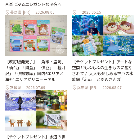
音楽に浸るエレガントな湯宿へ
長野県
[PR]
2026.08.05
2026.05.15
【改訂版発売♪】「角館・盛岡」
【チケットプレゼント】アートな
「仙台」「鎌倉」「伊豆」「軽井
空間ともふもふの生きものに癒や
沢」「伊勢志摩」国内6エリアと
されて♪ 大人も楽しめる神戸の水
海外1エリアがリニューアル
族館「átoa」と周辺さんぽ
宮城県
2026.07.09
兵庫県
[PR]
2026.08.07
【チケットプレゼント】水辺の世