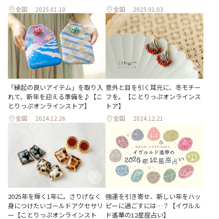
全国
2025.01.10
全国
2025.01.03
「縁起の良いアイテム」を取り入
意外と目を引く耳元に、冬モチー
れて、新年を迎える準備を♪【こ
フを。【ことりっぷオンラインス
とりっぷオンラインストア】
トア】
全国
2024.12.26
全国
2024.12.21
2025年を輝く1年に。さりげなく
強運を引き寄せ、新しい年をハッ
身につけたいゴールドアクセサリ
ピーに過ごすには…？【イヴルル
ー【ことりっぷオンラインスト
ド遙華の12星座占い】