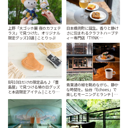
上野「大ゴッホ展 夜のカフェテ
日本橋兜町に誕生。香りと静け
ラス」で見つけた、オリジナル
さに包まれるクラフトハーブテ
限定グッズ10選 | ことりっぷ
ィー専門店「TYNK
Kabutocho」 | ことりっぷ
8月10日だけの限定品も♪「豊
青葉通の緑を眺めながら、静か
島屋」で見つける鳩の日グッズ
な時間を。仙台「Echoes」で
と本店限定アイテム | ことりっ
楽しむモーニングとランチ | こ
ぷ
とりっぷ