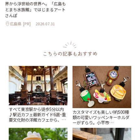
界から浮世絵の世界へ。「広島も
とまち水族館」ではじまるアート
さんぽ
広島県
[PR]
2026.07.31
こちらの記事もおすすめ
すべて東京駅から徒歩5分以内
カスタマイズも楽しい!約500種
♪駅近カフェ最新ガイド6選~重
類の可愛いワッペンキーホルダ
要文化財の洋館カフェから、改
ーがずらり。小平市
札すぐのレトロ喫茶まで~ | こと
「Kimamaya T&K」 | ことりっ
りっぷ
ぷ