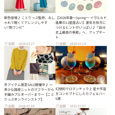
新色登場♪ ことりっぷ監修、おし
【2026年春～Spring～ イヴルルド
ゃれで軽くてアレンジしやす
遙華の12星座占い】運気を味方に
い“旅ワンピ”
つけるヒントがいっぱい♪「自分
史上最高の季節」へ、アップデー
ト
全国
2026.03.27
全国
2026.03.14
冬アイテム限定SALE開催中♪ ～
幻想的でロマンチック♪ 星や宇宙
希少な国産ニットのマフラーから
をコンセプトにしたカフェ＆バー
手編みプルオーバーまで～【こと
5選
りっぷオンラインストア】
全国
2026.01.09
全国
2025.07.07