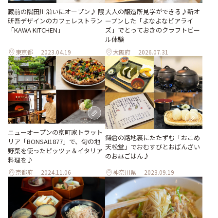
大人の醸造所見学ができる♪新オ
蔵前の隅田川沿いにオープン♪ 隈
ープンした「よなよなビアライ
研吾デザインのカフェレストラン
ズ」でとっておきのクラフトビー
「KAWA KITCHEN」
ル体験
東京都
2023.04.19
大阪府
2026.07.31
ニューオープンの京町家トラット
鎌倉の路地裏にたたずむ「おこめ
リア「BONSAI1877」で、旬の地
天松堂」でおむすびとおばんざい
野菜を使ったピッツァ＆イタリア
のお昼ごはん♪
料理を♪
京都府
2024.11.06
神奈川県
2023.09.19