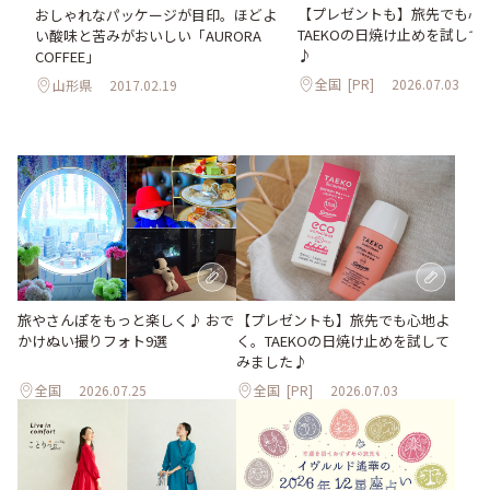
【プレゼントも】旅先でも心
おしゃれなパッケージが目印。ほどよ
TAEKOの日焼け止めを試して
い酸味と苦みがおいしい「AURORA
♪
COFFEE」
全国
[PR]
2026.07.03
山形県
2017.02.19
旅やさんぽをもっと楽しく♪ おで
【プレゼントも】旅先でも心地よ
かけぬい撮りフォト9選
く。TAEKOの日焼け止めを試して
みました♪
全国
2026.07.25
全国
[PR]
2026.07.03