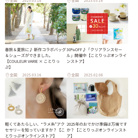
全国
2025.03.18
全国
2025.03.16
春旅＆夏旅に♪ 新作コラボバッグ
30%OFF♪「クリアランスセー
＆シューズができました。
ル」開催中【ことりっぷオンライ
【COULEUR VARIE × ことりっ
ンストア】
ぷ】
全国
2025.03.16
全国
2025.02.08
軽くてあたらしい、“ラメ糸”アク
2025年のおでかけ準備は万端です
セサリーを知っていますか？【こ
か？【ことりっぷオンラインスト
とりっぷオンラインストア】
ア】