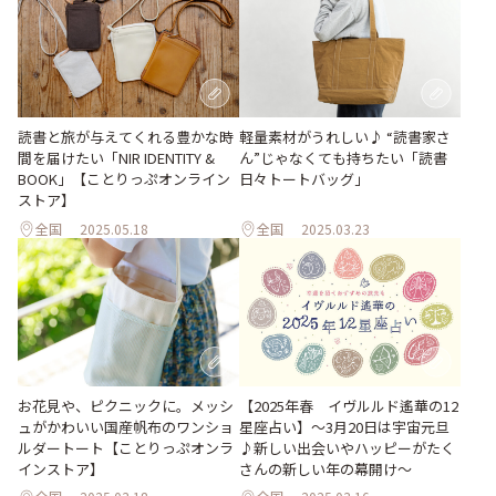
読書と旅が与えてくれる豊かな時
軽量素材がうれしい♪ “読書家さ
間を届けたい「NIR IDENTITY &
ん”じゃなくても持ちたい「読書
BOOK」【ことりっぷオンライン
日々トートバッグ」
ストア】
全国
2025.05.18
全国
2025.03.23
お花見や、ピクニックに。メッシ
【2025年春 イヴルルド遙華の12
ュがかわいい国産帆布のワンショ
星座占い】～3月20日は宇宙元旦
ルダートート【ことりっぷオンラ
♪新しい出会いやハッピーがたく
インストア】
さんの新しい年の幕開け～