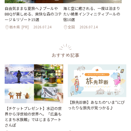
自由気ままな夏旅へ♪プールや
海と空に癒される、一度は泊まり
BBQが楽しめる、爽快な森のコテ
たい絶景インフィニティプールの
ージ＆リゾート15選
宿10選
栃木県
[PR]
2026.07.24
全国
2026.07.14
おすすめ記事
【旅先診断】あなたの“いま”にぴ
ったりな旅先が見つかる♪
【チケットプレゼント】水辺の世
界から浮世絵の世界へ。「広島も
とまち水族館」ではじまるアート
さんぽ