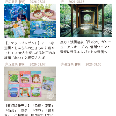
広島県
[PR]
2026.07.31
2026.05.15
長野・浅間温泉「界 松本」がリニ
【チケットプレゼント】アートな
ューアルオープン。信州ワインと
空間ともふもふの生きものに癒や
音楽に浸るエレガントな湯宿へ
されて♪ 大人も楽しめる神戸の水
族館「átoa」と周辺さんぽ
兵庫県
[PR]
2026.08.07
長野県
[PR]
2026.08.05
【改訂版発売♪】「角館・盛岡」
「仙台」「鎌倉」「伊豆」「軽井
沢」「伊勢志摩」国内6エリアと