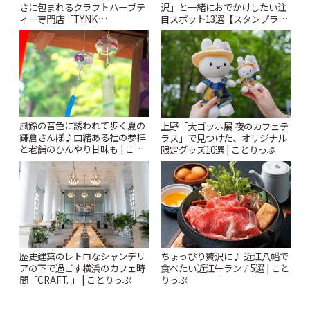
さに包まれるクラフトハーブテ
沢」と一緒におでかけしたい注
ィー専門店「TYNK
目スポット13選【スタンプラリ
Kabutocho」 | ことりっぷ
ー開催中】 | ことりっぷ
風鈴の音色に誘われて歩く夏の
上野「大ゴッホ展 夜のカフェテ
鎌倉さんぽ♪由緒ある社の参拝
ラス」で見つけた、オリジナル
と老舗のひんやり甘味も | こと
限定グッズ10選 | ことりっぷ
りっぷ
歴史建築のレトロなシャンデリ
ちょっぴり贅沢に♪ 近江八幡で
アの下で過ごす横浜のカフェ時
食べたい近江牛ランチ5選 | こと
間「CRAFT. 」 | ことりっぷ
りっぷ