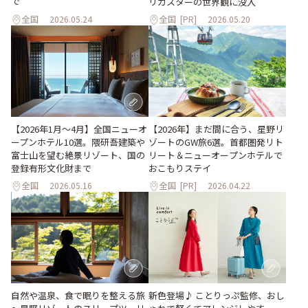
で
リカスターの世界観に没入
全国
2026.05.24
全国
[PR]
2026.05.20
【2026年1月～4月】全国ニューオ
【2026年】まだ間に合う、星野リ
ープンホテル10選。隈研吾建築や
ゾートのGW旅6選。首都圏発リト
富士山を望む絶景リゾート、国の
リート＆ニューオープンホテルで
登録有形文化財まで
おこもりステイ
全国
2026.05.16
全国
[PR]
2026.04.22
自然や温泉、食で眠りを整える旅
新色登場♪ ことりっぷ監修、おし