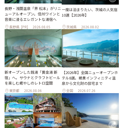
長野・浅間温泉「界 松本」がリニ
一度は泊まりたい、茨城の人気宿
ューアルオープン。信州ワインと
10選【2026年】
音楽に浸るエレガントな湯宿へ
長野県
[PR]
2026.08.05
茨城県
2026.08.02
新オープンした銭湯「黄金湯 新
【2026年】全国ニューオープンホ
宿」へ。サウナとクラフトビール
テル8選。絶景インフィニティ温
を楽しむ癒やしのレトロ空間
泉から文化財の邸宅まで
東京都
2026.08.06
全国
2026.07.26