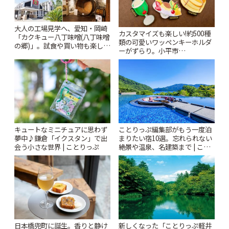
大人の工場見学へ、愛知・岡崎
カスタマイズも楽しい!約500種
「カクキュー八丁味噌(八丁味噌
類の可愛いワッペンキーホルダ
の郷)」。試食や買い物も楽しみ
ーがずらり。小平市
♪ | ことりっぷ
「Kimamaya T&K」 | ことりっ
ぷ
キュートなミニチュアに思わず
ことりっぷ編集部がもう一度泊
夢中♪鎌倉「イクスタン」で出
まりたい宿10選。忘れられない
会う小さな世界 | ことりっぷ
絶景や温泉、名建築まで | こと
りっぷ
日本橋兜町に誕生。香りと静け
新しくなった「ことりっぷ軽井