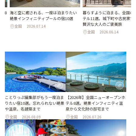
海と空に癒される、一度は泊まりたい
暮らすように泊まる、全国の
ル8
絶景インフィニティプールの宿10選
テル11選。城下町や古民家で
化
贅沢な大人のご褒美旅
全国
2026.07.14
全国
2026.06.14
ことりっぷ編集部がもう一度泊ま
【2026年】全国ニューオープンホ
りたい宿10選。忘れられない絶景
テル8選。絶景インフィニティ温
や温泉、名建築まで
泉から文化財の邸宅まで
全国
2026.08.09
全国
2026.07.26