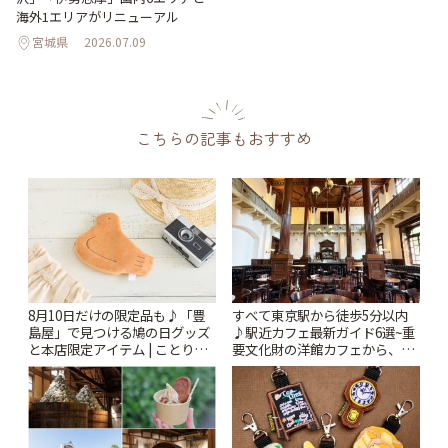
海外1エリアがリニューアル
宮城県
2026.07.09
こちらの記事もおすすめ
8月10日だけの限定品も♪「豊
すべて東京駅から徒歩5分以内
島屋」で見つける鳩の日グッズ
♪駅近カフェ最新ガイド6選~重
と本店限定アイテム | ことりっ
要文化財の洋館カフェから、改
ぷ
札すぐのレトロ喫茶まで~ | こと
りっぷ