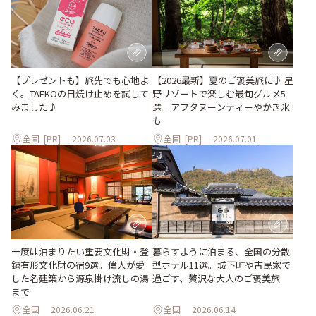
【プレゼントも】旅先でも心地よ
【2026最新】夏のご褒美旅に♪ 星
く。TAEKOの日焼け止めを試して
野リゾートで楽しむ最旬グルメ5
みました♪
選。アフタヌーンティーやかき氷
も
全国
[PR]
2026.07.03
全国
[PR]
2026.07.01
一度は泊まりたい重要文化財・登
暮らすように泊まる、全国の分散
録有形文化財の宿9選。偉人が愛
型ホテル11選。城下町や古民家で
した名建築から源泉掛け流しの湯
過ごす、贅沢な大人のご褒美旅
まで
全国
2026.06.21
全国
2026.06.14