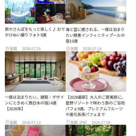
旅やさんぽをもっと楽しく♪ おで
海と空に癒される、一度は泊まり
かけぬい撮りフォト9選
たい絶景インフィニティプールの
宿10選
全国
2026.07.25
全国
2026.07.14
一度は泊まりたい、建築・デザイ
【2026最新】大人のご褒美旅に。
ンにときめく西日本の宿14選
星野リゾートで味わう旅のご当地
【2026年】
パフェ9選。プレミアムフルーツ
や進化系夜パフェまで
全国
2026.07.12
全国
[PR]
2026.07.08