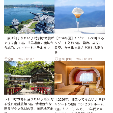
一度は泊まりたい♪ 特別な体験が
【2026年夏】リゾナーレで叶える
できる宿11選。世界遺産の宿坊か
リゾート涼旅7選。雲海、高原、
ら城泊、水上アートホテルまで
星空、かき氷で暑さを忘れる滞在
を
全国
2026.06.07
全国
[PR]
2026.06.03
レトロな世界に浸りたい♪ 絵にな
【2026年】泊まってみたい♪ 星野
る憧れ老舗旅館7選。情緒豊かな
リゾートの最新コンセプトルーム
温泉街や文化財の宿、美観地区ま
3選。りんご、ふぐ、50年代アメ