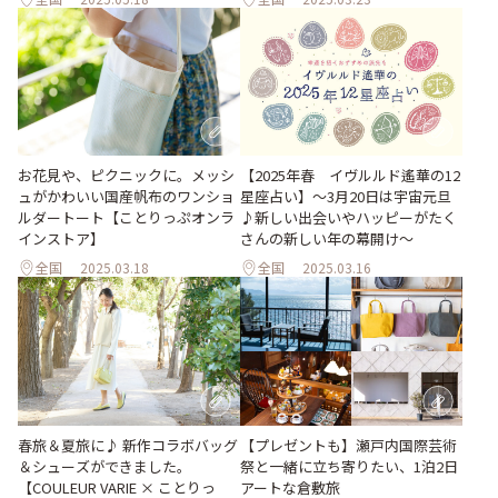
お花見や、ピクニックに。メッシ
【2025年春 イヴルルド遙華の12
ュがかわいい国産帆布のワンショ
星座占い】～3月20日は宇宙元旦
ルダートート【ことりっぷオンラ
♪新しい出会いやハッピーがたく
インストア】
さんの新しい年の幕開け～
全国
2025.03.18
全国
2025.03.16
春旅＆夏旅に♪ 新作コラボバッグ
【プレゼントも】瀬戸内国際芸術
＆シューズができました。
祭と一緒に立ち寄りたい、1泊2日
【COULEUR VARIE × ことりっ
アートな倉敷旅