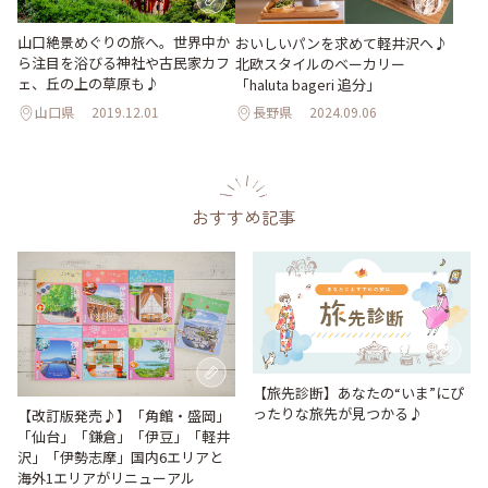
山口絶景めぐりの旅へ。世界中か
おいしいパンを求めて軽井沢へ♪
ら注目を浴びる神社や古民家カフ
北欧スタイルのベーカリー
ェ、丘の上の草原も♪
「haluta bageri 追分」
山口県
2019.12.01
長野県
2024.09.06
おすすめ記事
【旅先診断】あなたの“いま”にぴ
ったりな旅先が見つかる♪
【改訂版発売♪】「角館・盛岡」
「仙台」「鎌倉」「伊豆」「軽井
沢」「伊勢志摩」国内6エリアと
海外1エリアがリニューアル