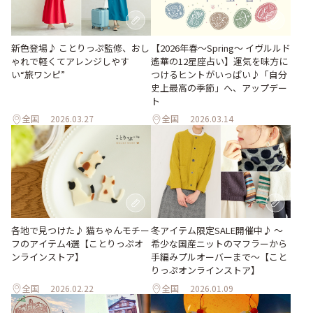
新色登場♪ ことりっぷ監修、おし
【2026年春～Spring～ イヴルルド
ゃれで軽くてアレンジしやす
遙華の12星座占い】運気を味方に
い“旅ワンピ”
つけるヒントがいっぱい♪「自分
史上最高の季節」へ、アップデー
ト
全国
2026.03.27
全国
2026.03.14
各地で見つけた♪ 猫ちゃんモチー
冬アイテム限定SALE開催中♪ ～
フのアイテム4選【ことりっぷオ
希少な国産ニットのマフラーから
ンラインストア】
手編みプルオーバーまで～【こと
りっぷオンラインストア】
全国
2026.02.22
全国
2026.01.09