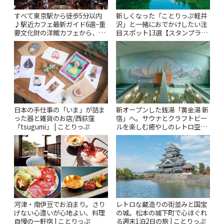
すべて東京駅から徒歩5分以内
新しくなった「ことりっぷ軽井
♪駅近カフェ最新ガイド6選~重
沢」と一緒におでかけしたい注
要文化財の洋館カフェから、改
目スポット13選【スタンプラリ
札すぐのレトロ喫茶まで~ | こと
ー開催中】 | ことりっぷ
りっぷ
日本の手仕事の「いま」が詰ま
新オープンした銭湯「黄金湯 新
った器と雑貨のお店/西荻窪
宿」へ。サウナとクラフトビー
「tsugumi」 | ことりっぷ
ルを楽しむ癒やしのレトロ空間
| ことりっぷ
河津・南伊豆でお泊まり。さり
レトロな蔵造りの街並みと国宝
げない心遣いが心地よい、料理
の城。松本の城下町で心ほぐれ
自慢の一軒宿 | ことりっぷ
る週末1泊2日の旅 | ことりっぷ