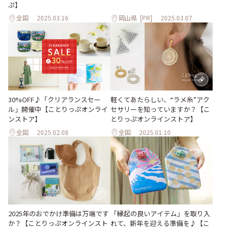
ぷ】
全国
2025.03.16
岡山県
[PR]
2025.03.07
30%OFF♪「クリアランスセー
軽くてあたらしい、“ラメ糸”アク
ル」開催中【ことりっぷオンライ
セサリーを知っていますか？【こ
ンストア】
とりっぷオンラインストア】
全国
2025.02.08
全国
2025.01.10
2025年のおでかけ準備は万端です
「縁起の良いアイテム」を取り入
か？【ことりっぷオンラインスト
れて、新年を迎える準備を♪【こ