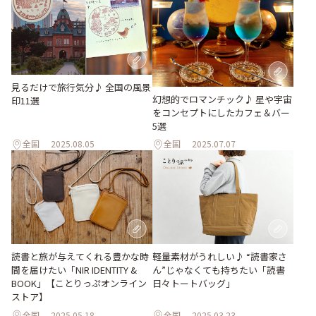
見るだけで旅行気分♪ 全国の風景
幻想的でロマンチック♪ 星や宇宙
印11選
をコンセプトにしたカフェ＆バー
5選
全国
2025.08.05
全国
2025.07.07
読書と旅が与えてくれる豊かな時
軽量素材がうれしい♪ “読書家さ
間を届けたい「NIR IDENTITY &
ん”じゃなくても持ちたい「読書
BOOK」【ことりっぷオンライン
日々トートバッグ」
ストア】
全国
2025.05.18
全国
2025.03.23