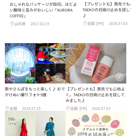
【プレゼントも】旅先でも心
おしゃれなパッケージが目印。ほどよ
TAEKOの日焼け止めを試して
い酸味と苦みがおいしい「AURORA
♪
COFFEE」
全国
[PR]
2026.07.03
山形県
2017.02.19
旅やさんぽをもっと楽しく♪ おで
【プレゼントも】旅先でも心地よ
かけぬい撮りフォト9選
く。TAEKOの日焼け止めを試して
みました♪
全国
2026.07.25
全国
[PR]
2026.07.03