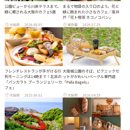
公園ビューから川床テラスまで。
まるで物語の入り口のよう。花と
緑に癒される大阪のカフェ5選
緑に囲まれた小さなカフェ／高井
戸「花ト喫茶 ネコノコバン」
大阪府
2026.08.03
東京都
2026.07.29
フレンチレストランが手がける行
大阪城公園のそば、ピクニックセ
列モーニングは14時まで！北浜の
ットがかわいいベーグル専門店
「パンカラト ブーランジェリーカ
「Palla Bagels」
フェ」
大阪府
2025.06.01
大阪府
2026.04.29