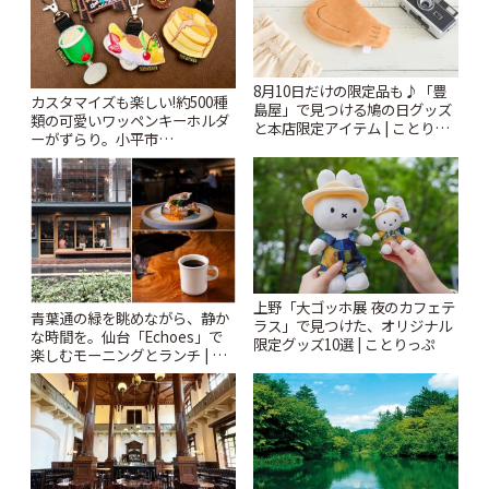
8月10日だけの限定品も♪「豊
カスタマイズも楽しい!約500種
島屋」で見つける鳩の日グッズ
類の可愛いワッペンキーホルダ
と本店限定アイテム | ことりっ
ーがずらり。小平市
ぷ
「Kimamaya T&K」 | ことりっ
ぷ
上野「大ゴッホ展 夜のカフェテ
青葉通の緑を眺めながら、静か
ラス」で見つけた、オリジナル
な時間を。仙台「Echoes」で
限定グッズ10選 | ことりっぷ
楽しむモーニングとランチ | こ
とりっぷ