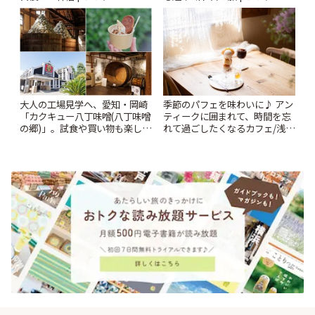
大人の工場見学へ、愛知・岡崎
季節のパフェを味わいに♪ アン
「カクキュー八丁味噌(八丁味噌
ティークに囲まれて、時間を忘
の郷)」。試食や買い物も楽しみ
れて過ごしたくなるカフェ/浅草
♪ | ことりっぷ
「annorum cafe」 | ことりっぷ