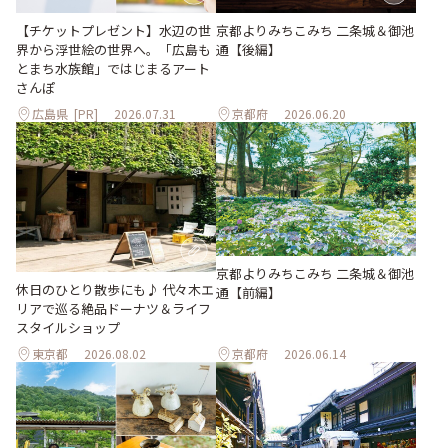
【チケットプレゼント】水辺の世
京都よりみちこみち 二条城＆御池
界から浮世絵の世界へ。「広島も
通【後編】
とまち水族館」ではじまるアート
さんぽ
広島県
[PR]
2026.07.31
京都府
2026.06.20
京都よりみちこみち 二条城＆御池
休日のひとり散歩にも♪ 代々木エ
通【前編】
リアで巡る絶品ドーナツ＆ライフ
スタイルショップ
東京都
2026.08.02
京都府
2026.06.14