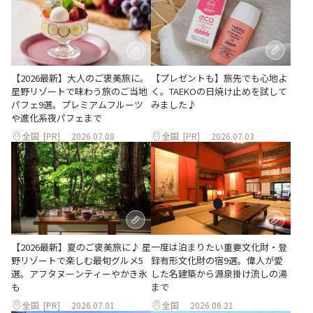
【プレゼントも】旅先でも心地よ
【2026最新】大人のご褒美旅に。
く。TAEKOの日焼け止めを試して
星野リゾートで味わう旅のご当地
みました♪
パフェ9選。プレミアムフルーツ
や進化系夜パフェまで
全国
[PR]
2026.07.08
全国
[PR]
2026.07.03
【2026最新】夏のご褒美旅に♪ 星
一度は泊まりたい重要文化財・登
野リゾートで楽しむ最旬グルメ5
録有形文化財の宿9選。偉人が愛
選。アフタヌーンティーやかき氷
した名建築から源泉掛け流しの湯
も
まで
全国
[PR]
2026.07.01
全国
2026.06.21