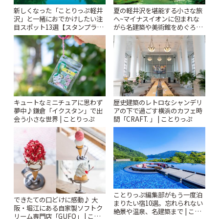
新しくなった「ことりっぷ軽井
夏の軽井沢を堪能する小さな旅
沢」と一緒におでかけしたい注
へ~マイナスイオンに包まれな
目スポット13選【スタンプラリ
がら名建築や美術館をめぐろう
ー開催中】 | ことりっぷ
~ | ことりっぷ
キュートなミニチュアに思わず
歴史建築のレトロなシャンデリ
夢中♪鎌倉「イクスタン」で出
アの下で過ごす横浜のカフェ時
会う小さな世界 | ことりっぷ
間「CRAFT. 」 | ことりっぷ
ことりっぷ編集部がもう一度泊
できたての口どけに感動♪ 大
まりたい宿10選。忘れられない
阪・堀江にある自家製ソフトク
絶景や温泉、名建築まで | こと
リーム専門店「GUFO」 | こと