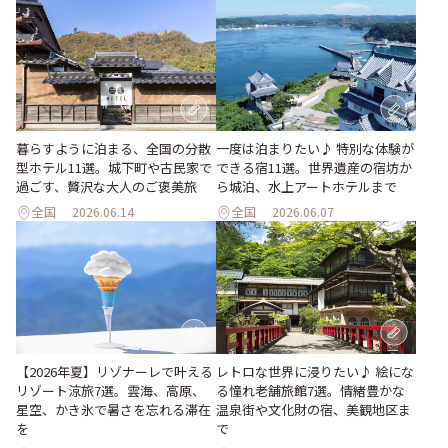
暮らすように泊まる、全国の分散
一度は泊まりたい♪ 特別な体験が
型ホテル11選。城下町や古民家で
できる宿11選。世界遺産の宿坊か
過ごす、贅沢な大人のご褒美旅
ら城泊、水上アートホテルまで
全国
2026.06.14
全国
2026.06.07
【2026年夏】リゾナーレで叶える
レトロな世界に浸りたい♪ 絵にな
リゾート涼旅7選。雲海、高原、
る憧れ老舗旅館7選。情緒豊かな
星空、かき氷で暑さを忘れる滞在
温泉街や文化財の宿、美観地区ま
を
で