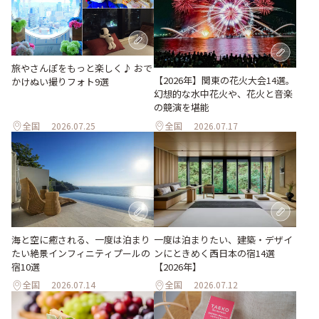
旅やさんぽをもっと楽しく♪ おで
【2026年】関東の花火大会14選。
かけぬい撮りフォト9選
幻想的な水中花火や、花火と音楽
の競演を堪能
全国
2026.07.25
全国
2026.07.17
海と空に癒される、一度は泊まり
一度は泊まりたい、建築・デザイ
たい絶景インフィニティプールの
ンにときめく西日本の宿14選
宿10選
【2026年】
全国
2026.07.14
全国
2026.07.12