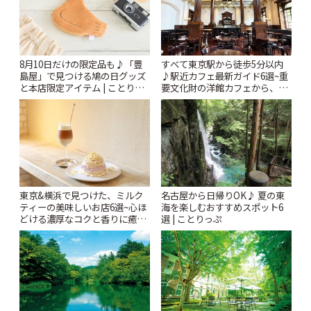
8月10日だけの限定品も♪「豊
すべて東京駅から徒歩5分以内
島屋」で見つける鳩の日グッズ
♪駅近カフェ最新ガイド6選~重
と本店限定アイテム | ことりっ
要文化財の洋館カフェから、改
ぷ
札すぐのレトロ喫茶まで~ | こと
りっぷ
東京&横浜で見つけた、ミルク
名古屋から日帰りOK♪ 夏の東
ティーの美味しいお店6選~心ほ
海を楽しむおすすめスポット6
どける濃厚なコクと香りに癒や
選 | ことりっぷ
されるティータイム~ | ことりっ
ぷ