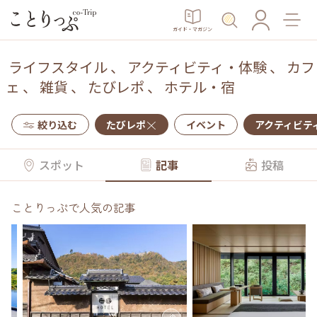
ガイド・マガジン
ライフスタイル
、
アクティビティ・体験
、
カフ
ェ
、
雑貨
、
たびレポ
、
ホテル・宿
絞り込む
たびレポ
イベント
アクティビテ
スポット
記事
投稿
ことりっぷで人気の記事