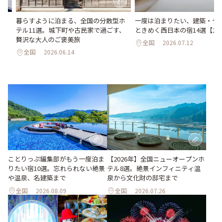
た
暮らすように泊まる、全国の分散型ホ
一度は泊まりたい、建築・デ
泉、
テル11選。城下町や古民家で過ごす、
ときめく西日本の宿14選【20
贅沢な大人のご褒美旅
全国
2026.07.12
全国
2026.06.14
ことりっぷ編集部がもう一度泊ま
【2026年】全国ニューオープンホ
りたい宿10選。忘れられない絶景
テル8選。絶景インフィニティ温
や温泉、名建築まで
泉から文化財の邸宅まで
全国
2026.08.09
全国
2026.07.26