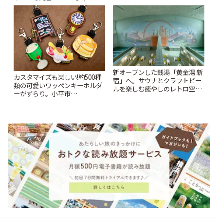
りっぷ
りっぷ
新オープンした銭湯「黄金湯 新
カスタマイズも楽しい!約500種
宿」へ。サウナとクラフトビー
類の可愛いワッペンキーホルダ
ルを楽しむ癒やしのレトロ空間
ーがずらり。小平市
| ことりっぷ
「Kimamaya T&K」 | ことりっ
ぷ