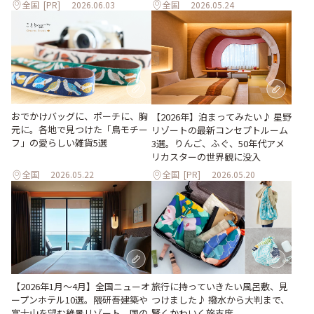
全国
[PR]
2026.06.03
全国
2026.05.24
おでかけバッグに、ポーチに、胸
【2026年】泊まってみたい♪ 星野
元に。各地で見つけた「鳥モチー
リゾートの最新コンセプトルーム
フ」の愛らしい雑貨5選
3選。りんご、ふぐ、50年代アメ
リカスターの世界観に没入
全国
2026.05.22
全国
[PR]
2026.05.20
【2026年1月～4月】全国ニューオ
旅行に持っていきたい風呂敷、見
ープンホテル10選。隈研吾建築や
つけました♪ 撥水から大判まで、
富士山を望む絶景リゾート、国の
賢くかわいく旅支度