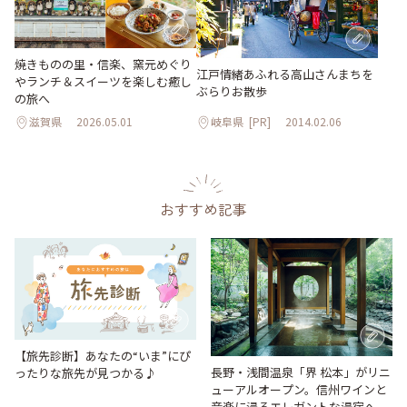
焼きものの里・信楽、窯元めぐり
江戸情緒あふれる高山さんまちを
やランチ＆スイーツを楽しむ癒し
ぶらりお散歩
の旅へ
滋賀県
2026.05.01
岐阜県
[PR]
2014.02.06
おすすめ記事
【旅先診断】あなたの“いま”にぴ
長野・浅間温泉「界 松本」がリニ
ったりな旅先が見つかる♪
ューアルオープン。信州ワインと
音楽に浸るエレガントな湯宿へ