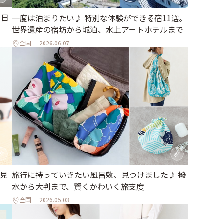
の日
一度は泊まりたい♪ 特別な体験ができる宿11選。
世界遺産の宿坊から城泊、水上アートホテルまで
全国
2026.06.07
見
旅行に持っていきたい風呂敷、見つけました♪ 撥
水から大判まで、賢くかわいく旅支度
全国
2026.05.03