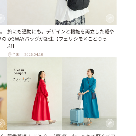
。
旅にも通勤にも。デザインと機能を両立した軽や
ほの
か3WAYバッグが誕生【フェリシモ×ことりっ
ぷ】
全国
2026.04.10
く
新色登場♪ ことりっぷ監修、おしゃれで軽くてア