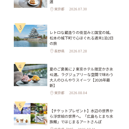
選
東京都
2026.07.30
3
レトロな蔵造りの街並みと国宝の城。
松本の城下町で心ほぐれる週末1泊2日
の旅
長野県
2026.07.28
4
夏のご褒美に♪東京ホテル限定かき氷
41選。ラグジュアリーな空間で味わう
大人のひんやりスイーツ【2026年最
新】
東京都
2026.08.04
5
【チケットプレゼント】水辺の世界か
ら浮世絵の世界へ。「広島もとまち水
族館」ではじまるアートさんぽ