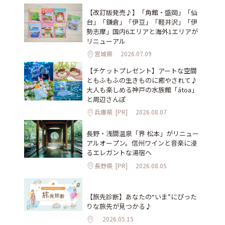
【改訂版発売♪】「角館・盛岡」「仙
台」「鎌倉」「伊豆」「軽井沢」「伊
勢志摩」国内6エリアと海外1エリアが
リニューアル
宮城県
2026.07.09
【チケットプレゼント】アートな空間
ともふもふの生きものに癒やされて♪
大人も楽しめる神戸の水族館「átoa」
と周辺さんぽ
兵庫県
[PR]
2026.08.07
長野・浅間温泉「界 松本」がリニュー
アルオープン。信州ワインと音楽に浸
るエレガントな湯宿へ
長野県
[PR]
2026.08.05
【旅先診断】あなたの“いま”にぴった
りな旅先が見つかる♪
2026.05.15