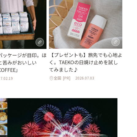
【プレゼントも】旅先でも心地よ
パッケージが目印。ほ
く。TAEKOの日焼け止めを試し
と苦みがおいしい
てみました♪
COFFEE」
全国
[PR]
2026.07.03
7.02.19