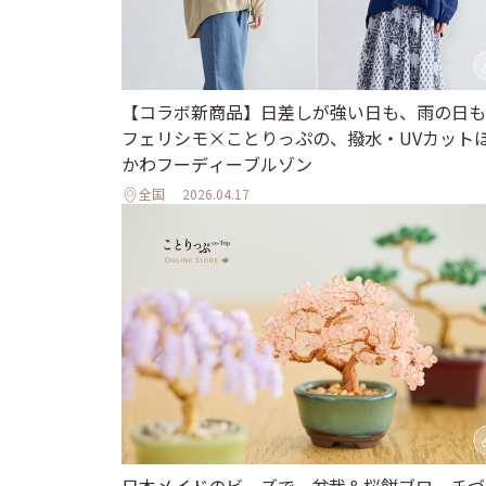
【コラボ新商品】日差しが強い日も、雨の日も
フェリシモ×ことりっぷの、撥水・UVカット
かわフーディーブルゾン
全国
2026.04.17
日本メイドのビーズで、盆栽＆桜餅ブローチづ