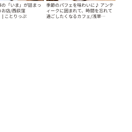
事の「いま」が詰まっ
季節のパフェを味わいに♪ アンテ
のお店/西荻窪
ィークに囲まれて、時間を忘れて
」 | ことりっぷ
過ごしたくなるカフェ/浅草
「annorum cafe」 | ことりっぷ