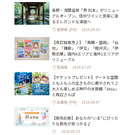
長野・浅間温泉「界 松本」がリニュー
アルオープン。信州ワインと音楽に浸
るエレガントな湯宿へ
長野県
[PR]
2026.08.05
【改訂版発売♪】「角館・盛岡」「仙
台」「鎌倉」「伊豆」「軽井沢」「伊
勢志摩」国内6エリアと海外1エリアが
リニューアル
宮城県
2026.07.09
【チケットプレゼント】アートな空間
ともふもふの生きものに癒やされて♪
大人も楽しめる神戸の水族館「átoa」
と周辺さんぽ
兵庫県
[PR]
2026.08.07
【旅先診断】あなたの“いま”にぴった
りな旅先が見つかる♪
2026.05.15