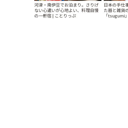
河津・南伊豆でお泊まり。さりげ
日本の手仕
ない心遣いが心地よい、料理自慢
た器と雑貨
の一軒宿 | ことりっぷ
「tsugumi