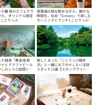
ッホ展 夜のカフェテラ
青葉通の緑を眺めながら、静かな
けた、オリジナル限定
時間を。仙台「Echoes」で楽しむ
| ことりっぷ
モーニングとランチ | ことりっぷ
た銭湯「黄金湯 新
新しくなった「ことりっぷ軽井
ウナとクラフトビール
沢」と一緒におでかけしたい注目
しのレトロ空間 | こ
スポット13選【スタンプラリー開
催中】 | ことりっぷ