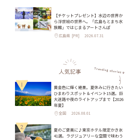
【チケットプレゼント】水辺の世界か
ら浮世絵の世界へ。「広島もとまち水
族館」ではじまるアートさんぽ
広島県
[PR]
2026.07.31
人気記事
1
黄金色に輝く絶景。夏休みに行きたい
ひまわりスポット＆イベント15選。巨
大迷路や夜のライトアップまで【2026
年夏】
全国
2026.08.01
2
夏のご褒美に♪東京ホテル限定かき氷
41選。ラグジュアリーな空間で味わう