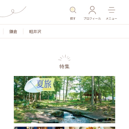
探す
プロフィール
メニュー
鎌倉
軽井沢
特集
名所・旧跡
温泉・スパ
その他施設
ごはん
カ