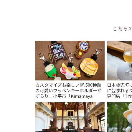
こちら
カスタマイズも楽しい!約500種類
日本橋兜町
の可愛いワッペンキーホルダーが
に包まれる
ずらり。小平市「Kimamaya
専門店「TYNK
T&K」 | ことりっぷ
とりっぷ