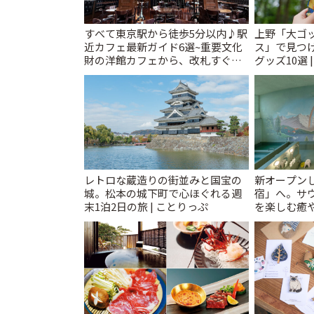
すべて東京駅から徒歩5分以内♪駅
上野「大ゴ
近カフェ最新ガイド6選~重要文化
ス」で見つ
財の洋館カフェから、改札すぐの
グッズ10選 
レトロ喫茶まで~ | ことりっぷ
レトロな蔵造りの街並みと国宝の
新オープンし
城。松本の城下町で心ほぐれる週
宿」へ。サ
末1泊2日の旅 | ことりっぷ
を楽しむ癒や
とりっぷ