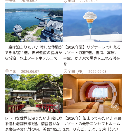
全国
2026.06.21
全国
2026.06.09
一度は泊まりたい♪ 特別な体験が
【2026年夏】リゾナーレで叶える
できる宿11選。世界遺産の宿坊か
リゾート涼旅7選。雲海、高原、
ら城泊、水上アートホテルまで
星空、かき氷で暑さを忘れる滞在
を
全国
2026.06.07
全国
[PR]
2026.06.03
レトロな世界に浸りたい♪ 絵にな
【2026年】泊まってみたい♪ 星野
る憧れ老舗旅館7選。情緒豊かな
リゾートの最新コンセプトルーム
温泉街や文化財の宿、美観地区ま
3選。りんご、ふぐ、50年代アメ