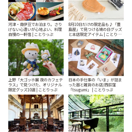
河津・南伊豆でお泊まり。さり
8月10日だけの限定品も♪「豊
げない心遣いが心地よい、料理
島屋」で見つける鳩の日グッズ
自慢の一軒宿 | ことりっぷ
と本店限定アイテム | ことりっ
ぷ
上野「大ゴッホ展 夜のカフェテ
日本の手仕事の「いま」が詰ま
ラス」で見つけた、オリジナル
った器と雑貨のお店/西荻窪
限定グッズ10選 | ことりっぷ
「tsugumi」 | ことりっぷ