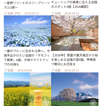
チューリップの絶景に会える全国
～星野リゾートのスリープツーリ
のスポット6選【2026最新】
ズム3選～
全国
[PR]
2026.04.15
全国
2026.04.10
一面のブルーに包まれる旅へ。今
【2026年】客室や露天風呂から桜
週末出かけたい全国の「ネモフィ
を楽しめる全国の宿8選。特等席
ラ絶景」6選。夕陽やライトアッ
で贅沢にお花見を
プの共演も
全国
2026.04.09
全国
2026.03.15