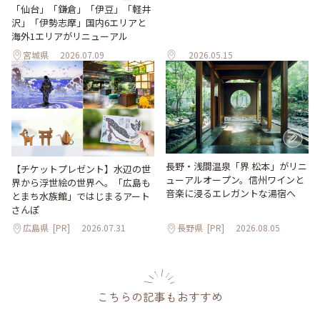
「仙台」「鎌倉」「伊豆」「軽井
沢」「伊勢志摩」国内6エリアと
海外1エリアがリニューアル
宮城県
2026.07.09
2026.05.15
長野・浅間温泉「界 松本」がリニ
【チケットプレゼント】水辺の世
ューアルオープン。信州ワインと
界から浮世絵の世界へ。「広島も
音楽に浸るエレガントな湯宿へ
とまち水族館」ではじまるアート
さんぽ
広島県
[PR]
2026.07.31
長野県
[PR]
2026.08.05
こちらの記事もおすすめ