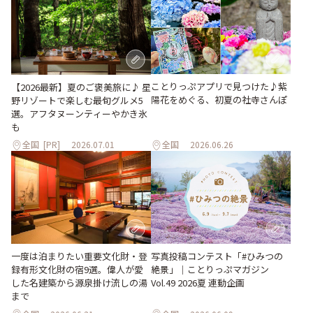
ことりっぷアプリで見つけた♪紫
【2026最新】夏のご褒美旅に♪ 星
陽花をめぐる、初夏の社寺さんぽ
野リゾートで楽しむ最旬グルメ5
選。アフタヌーンティーやかき氷
も
全国
[PR]
2026.07.01
全国
2026.06.26
一度は泊まりたい重要文化財・登
写真投稿コンテスト「#ひみつの
録有形文化財の宿9選。偉人が愛
絶景」｜ことりっぷマガジン
した名建築から源泉掛け流しの湯
Vol.49 2026夏 連動企画
まで