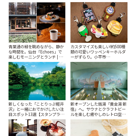
青葉通の緑を眺めながら、静か
カスタマイズも楽しい!約500種
な時間を。仙台「Echoes」で
類の可愛いワッペンキーホルダ
楽しむモーニングとランチ | こ
ーがずらり。小平市
とりっぷ
「Kimamaya T&K」 | ことりっ
ぷ
新しくなった「ことりっぷ軽井
新オープンした銭湯「黄金湯 新
沢」と一緒におでかけしたい注
宿」へ。サウナとクラフトビー
目スポット13選【スタンプラリ
ルを楽しむ癒やしのレトロ空間
ー開催中】 | ことりっぷ
| ことりっぷ