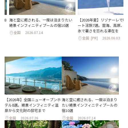
海と空に癒される、一度は泊まりたい
【2026年夏】リゾナーレで
ル8
絶景インフィニティプールの宿10選
ート涼旅7選。雲海、高原、
化
氷で暑さを忘れる滞在を
全国
2026.07.14
全国
[PR]
2026.06.03
海と空に癒される、一度は泊まり
【2026年】全国ニューオープンホ
たい絶景インフィニティプールの
テル8選。絶景インフィニティ温
宿10選
泉から文化財の邸宅まで
全国
2026.07.26
全国
2026.07.14