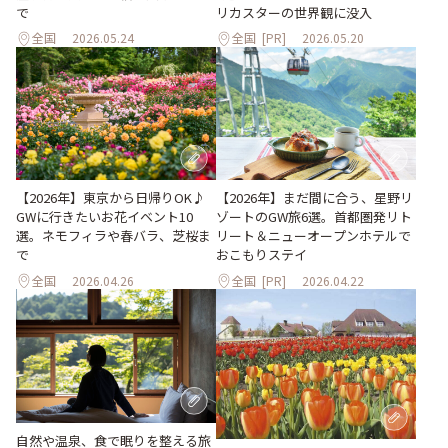
で
リカスターの世界観に没入
全国
2026.05.24
全国
[PR]
2026.05.20
【2026年】東京から日帰りOK♪
【2026年】まだ間に合う、星野リ
GWに行きたいお花イベント10
ゾートのGW旅6選。首都圏発リト
選。ネモフィラや春バラ、芝桜ま
リート＆ニューオープンホテルで
で
おこもりステイ
全国
2026.04.26
全国
[PR]
2026.04.22
自然や温泉、食で眠りを整える旅