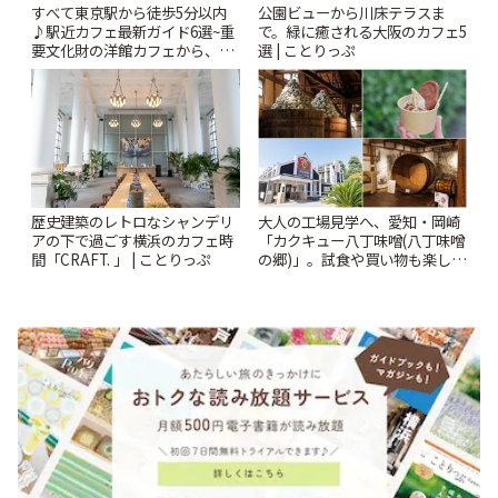
すべて東京駅から徒歩5分以内
公園ビューから川床テラスま
♪駅近カフェ最新ガイド6選~重
で。緑に癒される大阪のカフェ5
要文化財の洋館カフェから、改
選 | ことりっぷ
札すぐのレトロ喫茶まで~ | こと
りっぷ
歴史建築のレトロなシャンデリ
大人の工場見学へ、愛知・岡崎
アの下で過ごす横浜のカフェ時
「カクキュー八丁味噌(八丁味噌
間「CRAFT. 」 | ことりっぷ
の郷)」。試食や買い物も楽しみ
♪ | ことりっぷ