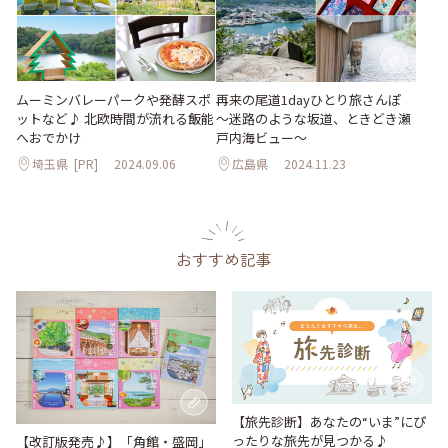
ムーミンバレーパークや発酵スポ
再来の尾道1dayひとり旅さんぽ
ットなど♪ 北欧時間が流れる飯能
～迷路のような坂道、ときどき瀬
へおでかけ
戸内海ビュー～
埼玉県
[PR]
2024.09.06
広島県
2024.11.23
おすすめ記事
【旅先診断】あなたの“いま”にぴ
ったりな旅先が見つかる♪
【改訂版発売♪】「角館・盛岡」