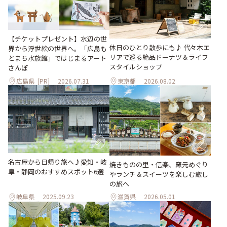
【チケットプレゼント】水辺の世
休日のひとり散歩にも♪ 代々木エ
界から浮世絵の世界へ。「広島も
リアで巡る絶品ドーナツ＆ライフ
とまち水族館」ではじまるアート
スタイルショップ
さんぽ
広島県
[PR]
2026.07.31
東京都
2026.08.02
名古屋から日帰り旅へ♪愛知・岐
焼きものの里・信楽、窯元めぐり
阜・静岡のおすすめスポット6選
やランチ＆スイーツを楽しむ癒し
の旅へ
岐阜県
2025.09.23
滋賀県
2026.05.01