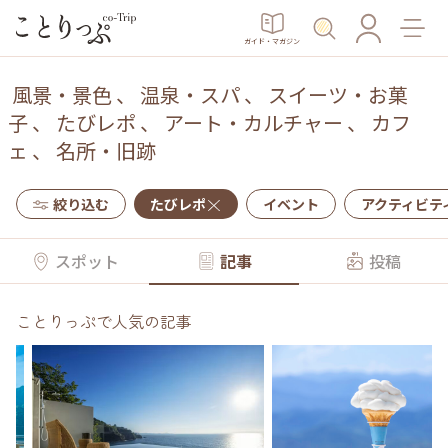
ガイド・マガジン
風景・景色
、
温泉・スパ
、
スイーツ・お菓
子
、
たびレポ
、
アート・カルチャー
、
カフ
ェ
、
名所・旧跡
絞り込む
たびレポ
イベント
アクティビテ
スポット
記事
投稿
ことりっぷで人気の記事