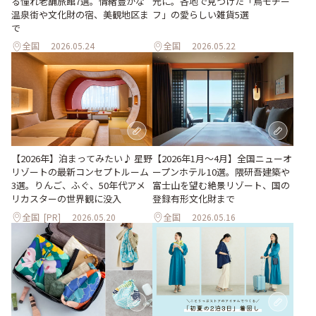
る憧れ老舗旅館7選。情緒豊かな
元に。各地で見つけた「鳥モチー
温泉街や文化財の宿、美観地区ま
フ」の愛らしい雑貨5選
で
全国
2026.05.24
全国
2026.05.22
【2026年1月～4月】全国ニューオ
【2026年】泊まってみたい♪ 星野
ープンホテル10選。隈研吾建築や
リゾートの最新コンセプトルーム
富士山を望む絶景リゾート、国の
3選。りんご、ふぐ、50年代アメ
登録有形文化財まで
リカスターの世界観に没入
全国
[PR]
2026.05.20
全国
2026.05.16