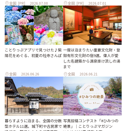
全国
[PR]
2026.07.08
全国
[PR]
2026.07.01
ことりっぷアプリで見つけた♪紫
一度は泊まりたい重要文化財・登
陽花をめぐる、初夏の社寺さんぽ
録有形文化財の宿9選。偉人が愛
した名建築から源泉掛け流しの湯
まで
全国
2026.06.26
全国
2026.06.21
暮らすように泊まる、全国の分散
写真投稿コンテスト「#ひみつの
型ホテル11選。城下町や古民家で
絶景」｜ことりっぷマガジン