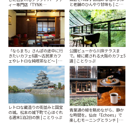
と老舗のひんやり甘味も | こと
ィー専門店「TYNK
りっぷ
Kabutocho」 | ことりっぷ
「ならまち」さんぽの途中に行
公園ビューから川床テラスま
きたいカフェ6選〜古民家カフ
で。緑に癒される大阪のカフェ5
ェやレトロな純喫茶など〜 | こ
選 | ことりっぷ
とりっぷ
レトロな蔵造りの街並みと国宝
青葉通の緑を眺めながら、静か
の城。松本の城下町で心ほぐれ
な時間を。仙台「Echoes」で
る週末1泊2日の旅 | ことりっぷ
楽しむモーニングとランチ | こ
とりっぷ