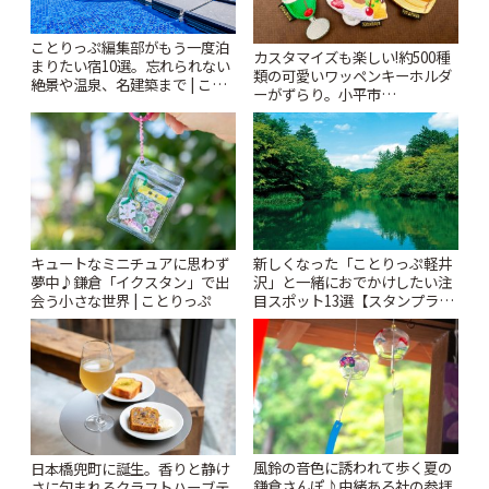
ことりっぷ編集部がもう一度泊
カスタマイズも楽しい!約500種
まりたい宿10選。忘れられない
類の可愛いワッペンキーホルダ
絶景や温泉、名建築まで | こと
ーがずらり。小平市
りっぷ
「Kimamaya T&K」 | ことりっ
ぷ
キュートなミニチュアに思わず
新しくなった「ことりっぷ軽井
夢中♪鎌倉「イクスタン」で出
沢」と一緒におでかけしたい注
会う小さな世界 | ことりっぷ
目スポット13選【スタンプラリ
ー開催中】 | ことりっぷ
風鈴の音色に誘われて歩く夏の
日本橋兜町に誕生。香りと静け
鎌倉さんぽ♪由緒ある社の参拝
さに包まれるクラフトハーブテ