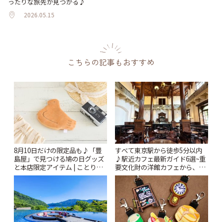
ったりな旅先が見つかる♪
2026.05.15
こちらの記事もおすすめ
8月10日だけの限定品も♪「豊
すべて東京駅から徒歩5分以内
島屋」で見つける鳩の日グッズ
♪駅近カフェ最新ガイド6選~重
と本店限定アイテム | ことりっ
要文化財の洋館カフェから、改
ぷ
札すぐのレトロ喫茶まで~ | こと
りっぷ