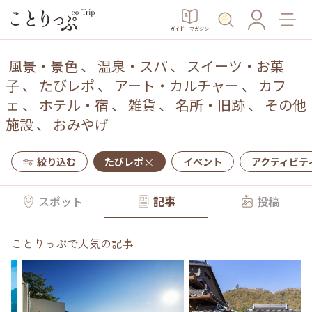
ガイド・マガジン
風景・景色
、
温泉・スパ
、
スイーツ・お菓
子
、
たびレポ
、
アート・カルチャー
、
カフ
ェ
、
ホテル・宿
、
雑貨
、
名所・旧跡
、
その他
施設
、
おみやげ
絞り込む
たびレポ
イベント
アクティビテ
スポット
記事
投稿
ことりっぷで人気の記事