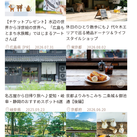
【チケットプレゼント】水辺の世
休日のひとり散歩にも♪ 代々木エ
界から浮世絵の世界へ。「広島も
リアで巡る絶品ドーナツ＆ライフ
とまち水族館」ではじまるアート
スタイルショップ
さんぽ
広島県
[PR]
2026.07.31
東京都
2026.08.02
名古屋から日帰り旅へ♪愛知・岐
京都よりみちこみち 二条城＆御池
阜・静岡のおすすめスポット6選
通【後編】
岐阜県
2025.09.23
京都府
2026.06.20