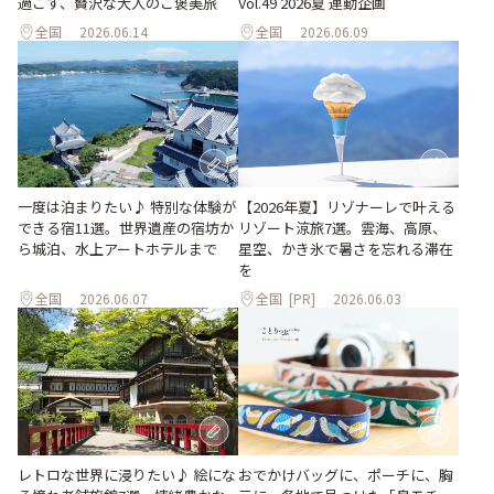
過ごす、贅沢な大人のご褒美旅
Vol.49 2026夏 連動企画
全国
2026.06.14
全国
2026.06.09
一度は泊まりたい♪ 特別な体験が
【2026年夏】リゾナーレで叶える
できる宿11選。世界遺産の宿坊か
リゾート涼旅7選。雲海、高原、
ら城泊、水上アートホテルまで
星空、かき氷で暑さを忘れる滞在
を
全国
2026.06.07
全国
[PR]
2026.06.03
レトロな世界に浸りたい♪ 絵にな
おでかけバッグに、ポーチに、胸