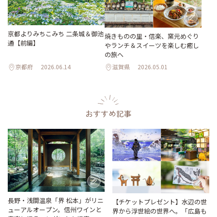
京都よりみちこみち 二条城＆御池
焼きものの里・信楽、窯元めぐり
通【前編】
やランチ＆スイーツを楽しむ癒し
の旅へ
京都府
2026.06.14
滋賀県
2026.05.01
おすすめ記事
長野・浅間温泉「界 松本」がリニ
【チケットプレゼント】水辺の世
ューアルオープン。信州ワインと
界から浮世絵の世界へ。「広島も