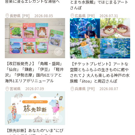
音楽に浸るエレガントな湯宿へ
とまち水族館」ではじまるアート
さんぽ
長野県
[PR]
2026.08.05
広島県
[PR]
2026.07.31
【改訂版発売♪】「角館・盛岡」
【チケットプレゼント】アートな
「仙台」「鎌倉」「伊豆」「軽井
空間ともふもふの生きものに癒や
沢」「伊勢志摩」国内6エリアと
されて♪ 大人も楽しめる神戸の水
海外1エリアがリニューアル
族館「átoa」と周辺さんぽ
宮城県
2026.07.09
兵庫県
[PR]
2026.08.07
【旅先診断】あなたの“いま”にぴ