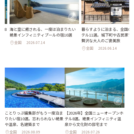
海と空に癒される、一度は泊まりたい
暮らすように泊まる、全国の
ル8
絶景インフィニティプールの宿10選
テル11選。城下町や古民家で
化
贅沢な大人のご褒美旅
全国
2026.07.14
全国
2026.06.14
ことりっぷ編集部がもう一度泊ま
【2026年】全国ニューオープンホ
りたい宿10選。忘れられない絶景
テル8選。絶景インフィニティ温
や温泉、名建築まで
泉から文化財の邸宅まで
全国
2026.08.09
全国
2026.07.26