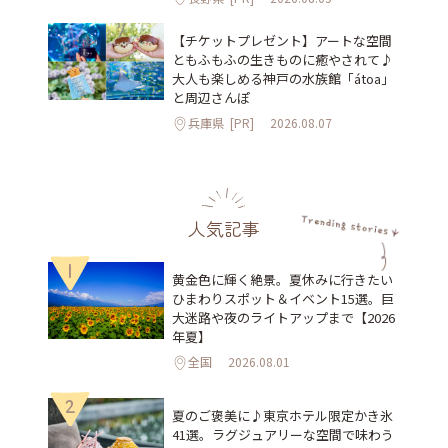
【チケットプレゼント】アートな空間
ともふもふの生きものに癒やされて♪
大人も楽しめる神戸の水族館「átoa」
と周辺さんぽ
兵庫県
[PR]
2026.08.07
人気記事
1
黄金色に輝く絶景。夏休みに行きたい
ひまわりスポット＆イベント15選。巨
大迷路や夜のライトアップまで【2026
年夏】
全国
2026.08.01
2
夏のご褒美に♪東京ホテル限定かき氷
41選。ラグジュアリーな空間で味わう