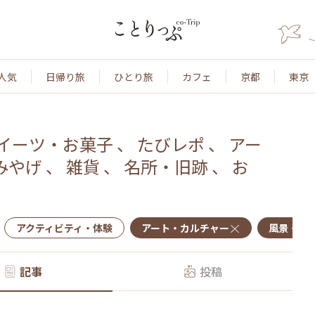
人気
日帰り旅
ひとり旅
カフェ
京都
東京
イーツ・お菓子
、
たびレポ
、
アー
みやげ
、
雑貨
、
名所・旧跡
、
お
アクティビティ・体験
アート・カルチャー
風景・景
記事
投稿