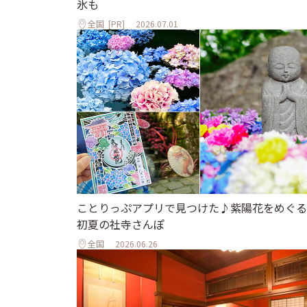
氷も
全国
[PR]
2026.07.01
ことりっぷアプリで見つけた♪紫陽花をめぐる
初夏の社寺さんぽ
全国
2026.06.26