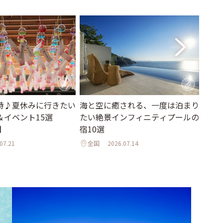
詩♪夏休みに行きたい
海と空に癒される、一度は泊まり
お盆
＆イベント15選
たい絶景インフィニティプールの
♦︎8
】
宿10選
のお
07.21
全国
2026.07.14
全国