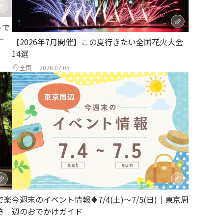
トで
ー
【2026年7月開催】この夏行きたい全国花火大会
14選
全国
2026.07.05
で楽
今週末のイベント情報♦︎7/4(土)〜7/5(日)｜東京周
き
辺のおでかけガイド