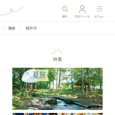
探す
プロフィール
メニュー
鎌倉
軽井沢
特集
色
名所・旧跡
温泉・スパ
その他施設
ご