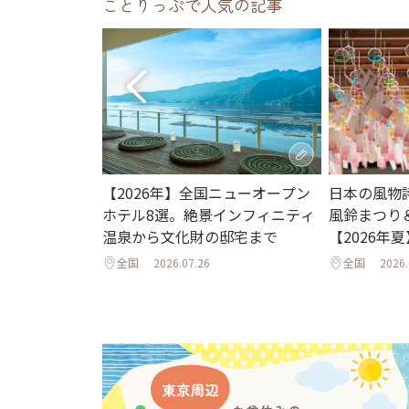
ことりっぷで人気の記事
。夏休みに行き
日本の風物
【2026年】全国ニューオープン
ット＆イベント
風鈴まつり
ホテル8選。絶景インフィニティ
夜のライトア
【2026年夏
温泉から文化財の邸宅まで
年夏】
全国
2026.
全国
2026.07.26