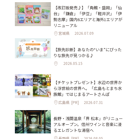
【改訂版発売♪】「角館・盛岡」「仙
台」「鎌倉」「伊豆」「軽井沢」「伊
勢志摩」国内6エリアと海外1エリアが
リニューアル
宮城県
2026.07.09
【旅先診断】あなたの“いま”にぴった
りな旅先が見つかる♪
2026.05.15
【チケットプレゼント】水辺の世界か
ら浮世絵の世界へ。「広島もとまち水
族館」ではじまるアートさんぽ
広島県
[PR]
2026.07.31
長野・浅間温泉「界 松本」がリニュー
アルオープン。信州ワインと音楽に浸
るエレガントな湯宿へ
長野県
[PR]
2026.08.05