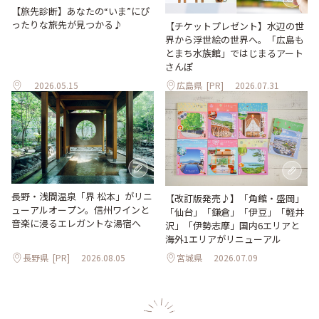
【旅先診断】あなたの“いま”にぴ
ったりな旅先が見つかる♪
【チケットプレゼント】水辺の世
界から浮世絵の世界へ。「広島も
とまち水族館」ではじまるアート
さんぽ
2026.05.15
広島県
[PR]
2026.07.31
長野・浅間温泉「界 松本」がリニ
【改訂版発売♪】「角館・盛岡」
ューアルオープン。信州ワインと
「仙台」「鎌倉」「伊豆」「軽井
音楽に浸るエレガントな湯宿へ
沢」「伊勢志摩」国内6エリアと
海外1エリアがリニューアル
長野県
[PR]
2026.08.05
宮城県
2026.07.09