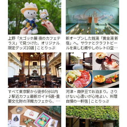
ぷ
上野「大ゴッホ展 夜のカフェテ
新オープンした銭湯「黄金湯 新
ラス」で見つけた、オリジナル
宿」へ。サウナとクラフトビー
限定グッズ10選 | ことりっぷ
ルを楽しむ癒やしのレトロ空間
| ことりっぷ
すべて東京駅から徒歩5分以内
河津・南伊豆でお泊まり。さり
♪駅近カフェ最新ガイド6選~重
げない心遣いが心地よい、料理
要文化財の洋館カフェから、改
自慢の一軒宿 | ことりっぷ
札すぐのレトロ喫茶まで~ | こと
りっぷ