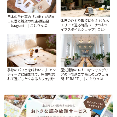
日本の手仕事の「いま」が詰ま
休日のひとり散歩にも♪ 代々木
った器と雑貨のお店/西荻窪
エリアで巡る絶品ドーナツ&ラ
「tsugumi」 | ことりっぷ
イフスタイルショップ | ことり
っぷ
季節のパフェを味わいに♪ アン
歴史建築のレトロなシャンデリ
ティークに囲まれて、時間を忘
アの下で過ごす横浜のカフェ時
れて過ごしたくなるカフェ/浅草
間「CRAFT. 」 | ことりっぷ
「annorum cafe」 | ことりっぷ