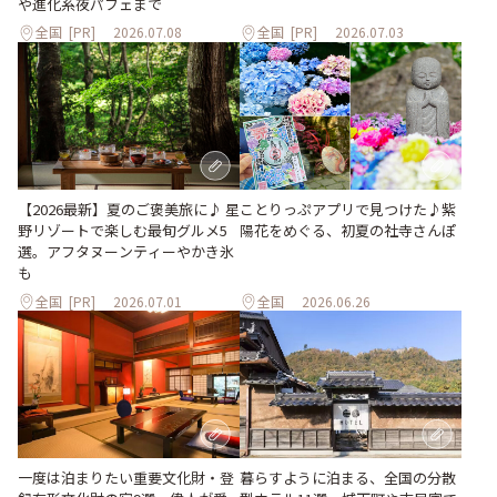
や進化系夜パフェまで
全国
[PR]
2026.07.08
全国
[PR]
2026.07.03
ことりっぷアプリで見つけた♪紫
【2026最新】夏のご褒美旅に♪ 星
陽花をめぐる、初夏の社寺さんぽ
野リゾートで楽しむ最旬グルメ5
選。アフタヌーンティーやかき氷
も
全国
[PR]
2026.07.01
全国
2026.06.26
一度は泊まりたい重要文化財・登
暮らすように泊まる、全国の分散