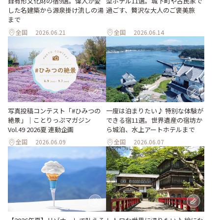
録有形文化財の宿9選。偉人が愛
型ホテル11選。城下町や古民家で
した名建築から源泉掛け流しの湯
過ごす、贅沢な大人のご褒美旅
まで
全国
2026.06.21
全国
2026.06.14
写真投稿コンテスト「#ひみつの
一度は泊まりたい♪ 特別な体験が
絶景」｜ことりっぷマガジン
できる宿11選。世界遺産の宿坊か
Vol.49 2026夏 連動企画
ら城泊、水上アートホテルまで
全国
2026.06.09
全国
2026.06.07