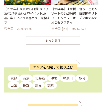
【2026年】東京から日帰りOK♪
【2026年】まだ間に合う、星野リ
GWに行きたいお花イベント10
ゾートのGW旅6選。首都圏発リト
選。ネモフィラや春バラ、芝桜ま
リート＆ニューオープンホテルで
で
おこもりステイ
全国
2026.04.26
全国
[PR]
2026.04.22
もっとみる
エリアを指定して絞り込む
京都
東京
北海道
沖縄
神奈川
静岡
山梨
長野
奈良
鎌倉