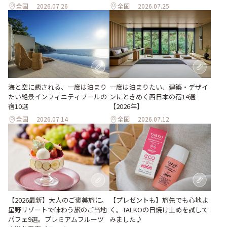
全国
2026.07.26
全国
2026.07.25
海と空に癒される、一度は泊まり
一度は泊まりたい、建築・デザイ
たい絶景インフィニティプールの
ンにときめく西日本の宿14選
宿10選
【2026年】
全国
2026.07.14
全国
2026.07.12
【プレゼントも】旅先でも心地よ
【2026最新】大人のご褒美旅に。
く。TAEKOの日焼け止めを試して
星野リゾートで味わう旅のご当地
みました♪
パフェ9選。プレミアムフルーツ