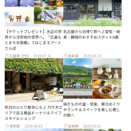
【チケットプレゼント】水辺の世
名古屋から日帰り旅へ♪愛知・岐
界から浮世絵の世界へ。「広島も
阜・静岡のおすすめスポット6選
とまち水族館」ではじまるアート
さんぽ
広島県
[PR]
2026.07.31
岐阜県
2025.09.23
焼きものの里・信楽、窯元めぐり
休日のひとり散歩にも♪ 代々木エ
やランチ＆スイーツを楽しむ癒し
リアで巡る絶品ドーナツ＆ライフ
の旅へ
スタイルショップ
東京都
2026.08.02
滋賀県
2026.05.01