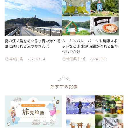
夏の江ノ島をめぐる♪青い海と潮
ムーミンバレーパークや発酵スポ
風に誘われる涼やかさんぽ
ットなど♪ 北欧時間が流れる飯能
へおでかけ
神奈川県
2026.07.14
埼玉県
[PR]
2024.09.06
おすすめ記事