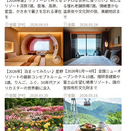
【2026年夏】リゾナーレで叶える
レトロな世界に浸りたい♪ 絵にな
リゾート涼旅7選。雲海、高原、
る憧れ老舗旅館7選。情緒豊かな
星空、かき氷で暑さを忘れる滞在
温泉街や文化財の宿、美観地区ま
を
で
全国
[PR]
2026.06.03
全国
2026.05.24
【2026年1月～4月】全国ニューオ
【2026年】泊まってみたい♪ 星野
ープンホテル10選。隈研吾建築や
リゾートの最新コンセプトルーム
富士山を望む絶景リゾート、国の
3選。りんご、ふぐ、50年代アメ
登録有形文化財まで
リカスターの世界観に没入
全国
[PR]
2026.05.20
全国
2026.05.16