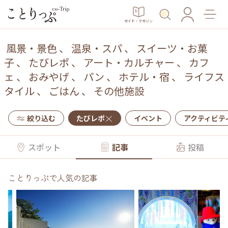
ガイド・マガジン
風景・景色
、
温泉・スパ
、
スイーツ・お菓
子
、
たびレポ
、
アート・カルチャー
、
カフ
ェ
、
おみやげ
、
パン
、
ホテル・宿
、
ライフス
タイル
、
ごはん
、
その他施設
絞り込む
たびレポ
イベント
アクティビテ
スポット
記事
投稿
ことりっぷで人気の記事