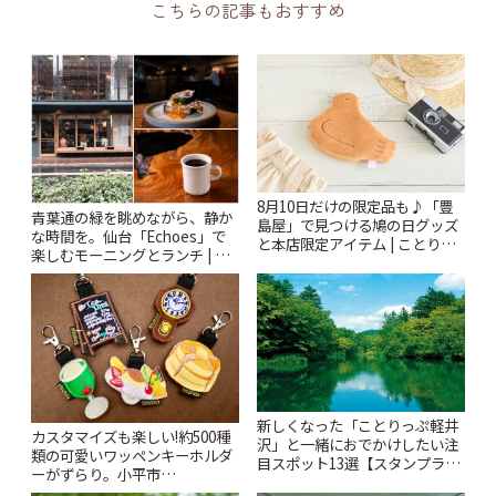
こちらの記事もおすすめ
8月10日だけの限定品も♪「豊
青葉通の緑を眺めながら、静か
島屋」で見つける鳩の日グッズ
な時間を。仙台「Echoes」で
と本店限定アイテム | ことりっ
楽しむモーニングとランチ | こ
ぷ
とりっぷ
新しくなった「ことりっぷ軽井
カスタマイズも楽しい!約500種
沢」と一緒におでかけしたい注
類の可愛いワッペンキーホルダ
目スポット13選【スタンプラリ
ーがずらり。小平市
ー開催中】 | ことりっぷ
「Kimamaya T&K」 | ことりっ