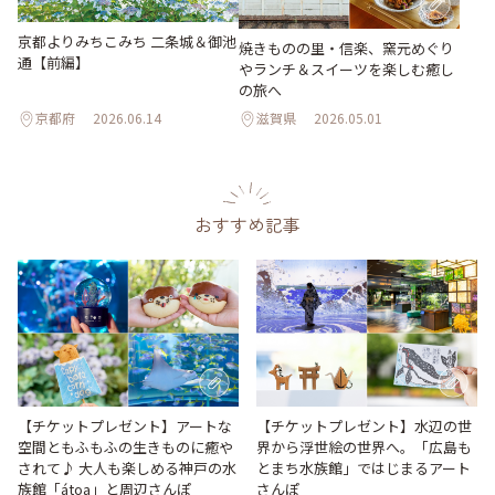
京都よりみちこみち 二条城＆御池
焼きものの里・信楽、窯元めぐり
通【前編】
やランチ＆スイーツを楽しむ癒し
の旅へ
京都府
2026.06.14
滋賀県
2026.05.01
おすすめ記事
【チケットプレゼント】アートな
【チケットプレゼント】水辺の世
空間ともふもふの生きものに癒や
界から浮世絵の世界へ。「広島も
されて♪ 大人も楽しめる神戸の水
とまち水族館」ではじまるアート
族館「átoa」と周辺さんぽ
さんぽ