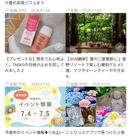
や進化系夜パフェまで
全国
[PR]
2026.07.08
全国
2026.07.05
【プレゼントも】旅先でも心地よ
【2026最新】夏のご褒美旅に♪ 星
く。TAEKOの日焼け止めを試して
野リゾートで楽しむ最旬グルメ5
みました♪
選。アフタヌーンティーやかき氷
も
全国
[PR]
2026.07.03
全国
[PR]
2026.07.01
ことりっぷアプリで見つけた♪紫
今週末のイベント情報♦︎7/4(土)〜