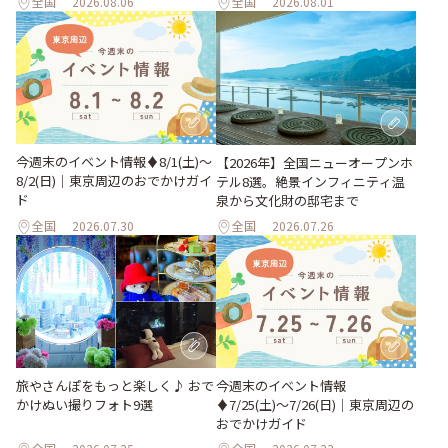
全国
2026.08.06
全国
2026.08.01
今週末のイベント情報♦︎8/1(土)〜
【2026年】全国ニューオープンホ
8/2(日)｜東京周辺のおでかけガイ
テル8選。絶景インフィニティ温
ド
泉から文化財の邸宅まで
全国
2026.07.30
全国
2026.07.26
旅やさんぽをもっと楽しく♪ おで
今週末のイベント情報
かけぬい撮りフォト9選
♦︎7/25(土)〜7/26(日)｜東京周辺の
おでかけガイド