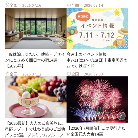
全国
2026.07.16
全国
2026.07.14
一度は泊まりたい、建築・デザイ
今週末のイベント情報
ンにときめく西日本の宿14選
♦︎7/11(土)〜7/12(日)｜東京周辺の
【2026年】
おでかけガイド
全国
2026.07.12
全国
2026.07.09
【2026最新】大人のご褒美旅に。
【2026年7月開催】この夏行きた
星野リゾートで味わう旅のご当地
い全国花火大会14選
パフェ9選。プレミアムフルーツ