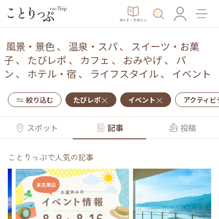
ガイド・マガジン
風景・景色
、
温泉・スパ
、
スイーツ・お菓
子
、
たびレポ
、
カフェ
、
おみやげ
、
パ
ン
、
ホテル・宿
、
ライフスタイル
、
イベント
絞り込む
たびレポ
イベント
アクティビ
スポット
記事
投稿
ことりっぷで人気の記事