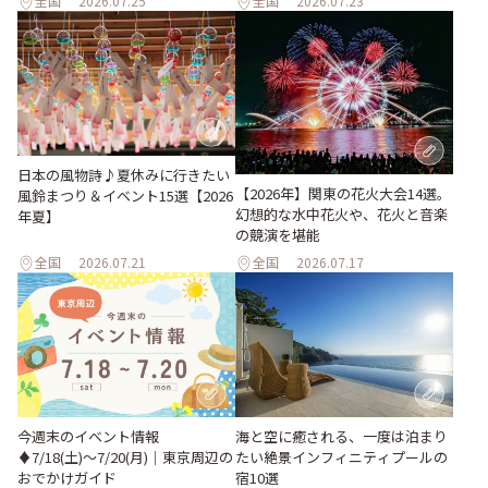
全国
2026.07.25
全国
2026.07.23
日本の風物詩♪夏休みに行きたい
【2026年】関東の花火大会14選。
風鈴まつり＆イベント15選【2026
幻想的な水中花火や、花火と音楽
年夏】
の競演を堪能
全国
2026.07.21
全国
2026.07.17
今週末のイベント情報
海と空に癒される、一度は泊まり
♦︎7/18(土)〜7/20(月)｜東京周辺の
たい絶景インフィニティプールの
おでかけガイド
宿10選