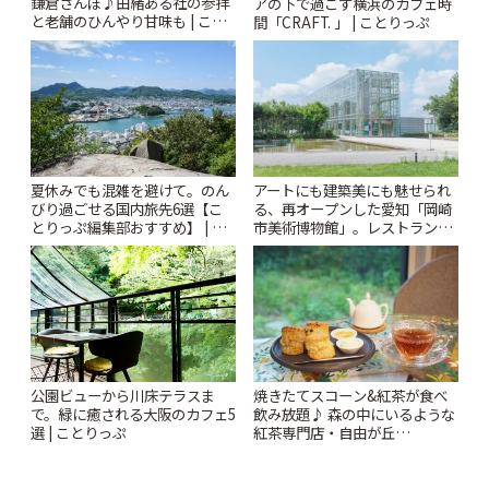
鎌倉さんぽ♪由緒ある社の参拝
アの下で過ごす横浜のカフェ時
と老舗のひんやり甘味も | こと
間「CRAFT. 」 | ことりっぷ
りっぷ
夏休みでも混雑を避けて。のん
アートにも建築美にも魅せられ
びり過ごせる国内旅先6選【こ
る、再オープンした愛知「岡崎
とりっぷ編集部おすすめ】 | こ
市美術博物館」。レストランや
とりっぷ
ショップも充実 | ことりっぷ
公園ビューから川床テラスま
焼きたてスコーン&紅茶が食べ
で。緑に癒される大阪のカフェ5
飲み放題♪ 森の中にいるような
選 | ことりっぷ
紅茶専門店・自由が丘
「YOTSUBA TEA」でのんびり
時間 | ことりっぷ