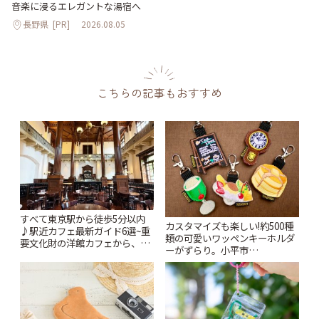
音楽に浸るエレガントな湯宿へ
長野県
[PR]
2026.08.05
こちらの記事もおすすめ
すべて東京駅から徒歩5分以内
カスタマイズも楽しい!約500種
♪駅近カフェ最新ガイド6選~重
類の可愛いワッペンキーホルダ
要文化財の洋館カフェから、改
ーがずらり。小平市
札すぐのレトロ喫茶まで~ | こと
「Kimamaya T&K」 | ことりっ
りっぷ
ぷ