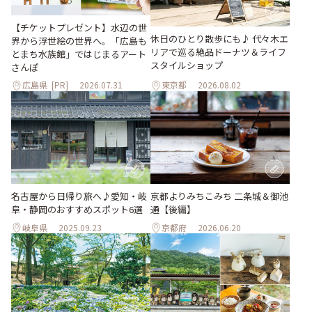
【チケットプレゼント】水辺の世
休日のひとり散歩にも♪ 代々木エ
界から浮世絵の世界へ。「広島も
リアで巡る絶品ドーナツ＆ライフ
とまち水族館」ではじまるアート
スタイルショップ
さんぽ
広島県
[PR]
2026.07.31
東京都
2026.08.02
名古屋から日帰り旅へ♪愛知・岐
京都よりみちこみち 二条城＆御池
阜・静岡のおすすめスポット6選
通【後編】
岐阜県
2025.09.23
京都府
2026.06.20