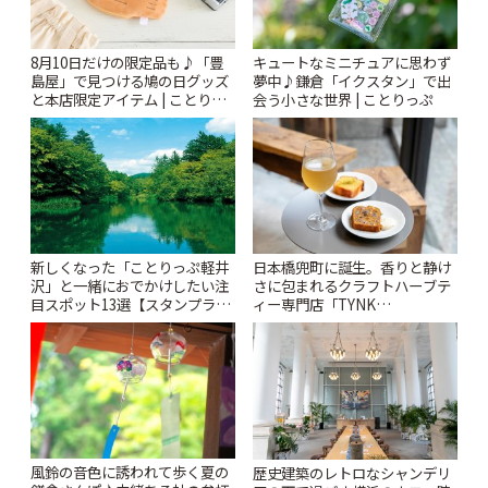
8月10日だけの限定品も♪「豊
キュートなミニチュアに思わず
島屋」で見つける鳩の日グッズ
夢中♪鎌倉「イクスタン」で出
と本店限定アイテム | ことりっ
会う小さな世界 | ことりっぷ
ぷ
新しくなった「ことりっぷ軽井
日本橋兜町に誕生。香りと静け
沢」と一緒におでかけしたい注
さに包まれるクラフトハーブテ
目スポット13選【スタンプラリ
ィー専門店「TYNK
ー開催中】 | ことりっぷ
Kabutocho」 | ことりっぷ
風鈴の音色に誘われて歩く夏の
歴史建築のレトロなシャンデリ