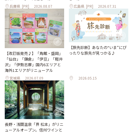
兵庫県
[PR]
2026.08.07
広島県
[PR]
2026.07.31
【旅先診断】あなたの“いま”にぴ
ったりな旅先が見つかる♪
【改訂版発売♪】「角館・盛岡」
「仙台」「鎌倉」「伊豆」「軽井
沢」「伊勢志摩」国内6エリアと
海外1エリアがリニューアル
宮城県
2026.07.09
2026.05.15
長野・浅間温泉「界 松本」がリニ
ューアルオープン。信州ワインと