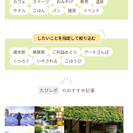
カフェ
スイーツ
おみやげ
景色
温泉
ホテル
ごはん
パン
雑貨
イベント
したいことを指定して絞り込む
週末旅
絶景旅
ご利益めぐり
アートさんぽ
くつろぐ
いやされる
ごほうび
のおすすめ記事
たびレポ