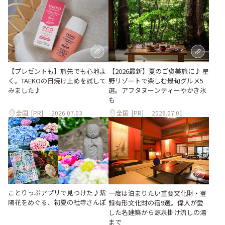
【プレゼントも】旅先でも心地よ
【2026最新】夏のご褒美旅に♪ 星
く。TAEKOの日焼け止めを試して
野リゾートで楽しむ最旬グルメ5
みました♪
選。アフタヌーンティーやかき氷
も
全国
[PR]
2026.07.03
全国
[PR]
2026.07.01
ことりっぷアプリで見つけた♪紫
一度は泊まりたい重要文化財・登
陽花をめぐる、初夏の社寺さんぽ
録有形文化財の宿9選。偉人が愛
した名建築から源泉掛け流しの湯
まで