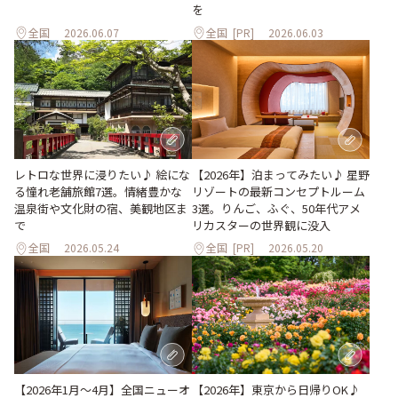
を
全国
2026.06.07
全国
[PR]
2026.06.03
レトロな世界に浸りたい♪ 絵にな
【2026年】泊まってみたい♪ 星野
る憧れ老舗旅館7選。情緒豊かな
リゾートの最新コンセプトルーム
温泉街や文化財の宿、美観地区ま
3選。りんご、ふぐ、50年代アメ
で
リカスターの世界観に没入
全国
2026.05.24
全国
[PR]
2026.05.20
【2026年1月～4月】全国ニューオ
【2026年】東京から日帰りOK♪