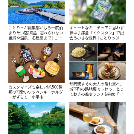
ことりっぷ編集部がもう一度泊
キュートなミニチュアに思わず
まりたい宿10選。忘れられない
夢中♪鎌倉「イクスタン」で出
絶景や温泉、名建築まで | こと
会う小さな世界 | ことりっぷ
りっぷ
静岡駅すぐの大人の隠れ家へ。
カスタマイズも楽しい!約500種
城下町の路地裏で味わう、とっ
類の可愛いワッペンキーホルダ
ておきの蕎麦ランチ&会席「手
ーがずらり。小平市
打ち蕎麦 たがた」 | ことりっぷ
「Kimamaya T&K」 | ことりっ
ぷ