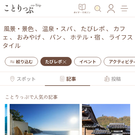
ガイド・マガジン
風景・景色
、
温泉・スパ
、
たびレポ
、
カフ
ェ
、
おみやげ
、
パン
、
ホテル・宿
、
ライフス
タイル
絞り込む
たびレポ
イベント
アクティビテ
スポット
記事
投稿
ことりっぷで人気の記事