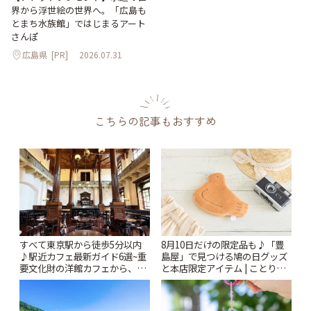
界から浮世絵の世界へ。「広島も
とまち水族館」ではじまるアート
さんぽ
広島県
[PR]
2026.07.31
こちらの記事もおすすめ
すべて東京駅から徒歩5分以内
8月10日だけの限定品も♪「豊
♪駅近カフェ最新ガイド6選~重
島屋」で見つける鳩の日グッズ
要文化財の洋館カフェから、改
と本店限定アイテム | ことりっ
札すぐのレトロ喫茶まで~ | こと
ぷ
りっぷ