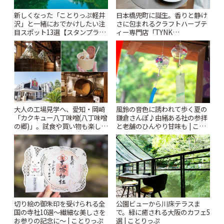
新しくなった「ことりっぷ軽井
日本橋兜町に誕生。香りと静け
沢」と一緒におでかけしたい注
さに包まれるクラフトハーブテ
目スポット13選【スタンプラリ
ィー専門店「TYNK
ー開催中】 | ことりっぷ
Kabutocho」 | ことりっぷ
風鈴の音色に誘われて歩く夏の
大人の工場見学へ、愛知・岡崎
鎌倉さんぽ♪由緒ある社の参拝
「カクキュー八丁味噌(八丁味噌
と老舗のひんやり甘味も | こと
の郷)」。試食や買い物も楽しみ
りっぷ
♪ | ことりっぷ
切り絵の御朱印を受けられる全
公園ビューから川床テラスま
国の寺社10選〜繊細な美しさを
で。緑に癒される大阪のカフェ5
お参りの記念に〜 | ことりっぷ
選 | ことりっぷ