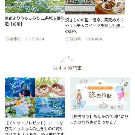
京都よりみちこみち 二条城＆御池
焼きものの里・信楽、窯元めぐり
通【前編】
やランチ＆スイーツを楽しむ癒し
の旅へ
京都府
2026.06.14
滋賀県
2026.05.01
おすすめ記事
【旅先診断】あなたの“いま”にぴ
ったりな旅先が見つかる♪
【チケットプレゼント】アートな
空間ともふもふの生きものに癒や
されて♪ 大人も楽しめる神戸の水