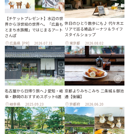
【チケットプレゼント】水辺の世
休日のひとり散歩にも♪ 代々木エ
界から浮世絵の世界へ。「広島も
リアで巡る絶品ドーナツ＆ライフ
とまち水族館」ではじまるアート
スタイルショップ
さんぽ
広島県
[PR]
2026.07.31
東京都
2026.08.02
名古屋から日帰り旅へ♪愛知・岐
京都よりみちこみち 二条城＆御池
阜・静岡のおすすめスポット6選
通【後編】
岐阜県
2025.09.23
京都府
2026.06.20