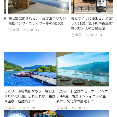
海と空に癒される、一度は泊まりたい
暮らすように泊まる、全国の
ル8
絶景インフィニティプールの宿10選
テル11選。城下町や古民家で
化
贅沢な大人のご褒美旅
全国
2026.07.14
全国
2026.06.14
ことりっぷ編集部がもう一度泊ま
【2026年】全国ニューオープンホ
りたい宿10選。忘れられない絶景
テル8選。絶景インフィニティ温
や温泉、名建築まで
泉から文化財の邸宅まで
全国
2026.08.09
全国
2026.07.26