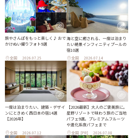
旅やさんぽをもっと楽しく♪ おで
海と空に癒される、一度は泊まり
かけぬい撮りフォト9選
たい絶景インフィニティプールの
宿10選
全国
2026.07.25
全国
2026.07.14
一度は泊まりたい、建築・デザイ
【2026最新】大人のご褒美旅に。
ンにときめく西日本の宿14選
星野リゾートで味わう旅のご当地
【2026年】
パフェ9選。プレミアムフルーツ
や進化系夜パフェまで
全国
2026.07.12
全国
[PR]
2026.07.08