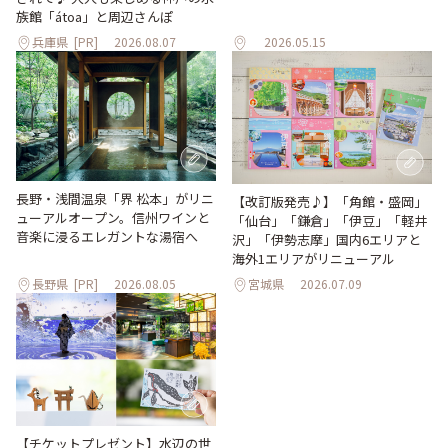
族館「átoa」と周辺さんぽ
兵庫県
[PR]
2026.08.07
2026.05.15
長野・浅間温泉「界 松本」がリニ
【改訂版発売♪】「角館・盛岡」
ューアルオープン。信州ワインと
「仙台」「鎌倉」「伊豆」「軽井
音楽に浸るエレガントな湯宿へ
沢」「伊勢志摩」国内6エリアと
海外1エリアがリニューアル
長野県
[PR]
2026.08.05
宮城県
2026.07.09
【チケットプレゼント】水辺の世