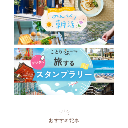
026最新】大人のご褒美旅
星野リゾートで味わう旅のご
パフェ9選。プレミアムフル
や進化系夜パフェまで
[PR]
2026.07.08
おすすめ記事