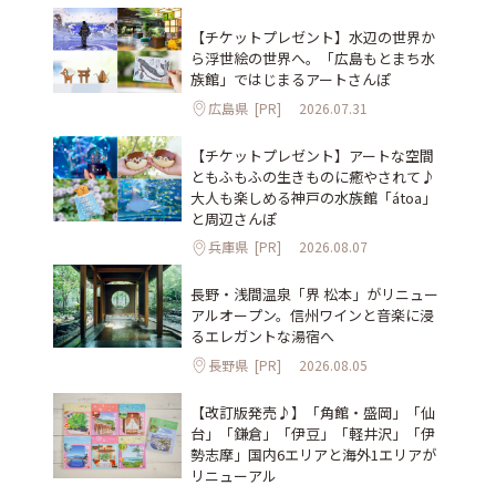
【チケットプレゼント】水辺の世界か
ら浮世絵の世界へ。「広島もとまち水
族館」ではじまるアートさんぽ
広島県
[PR]
2026.07.31
【チケットプレゼント】アートな空間
ともふもふの生きものに癒やされて♪
大人も楽しめる神戸の水族館「átoa」
と周辺さんぽ
兵庫県
[PR]
2026.08.07
長野・浅間温泉「界 松本」がリニュー
アルオープン。信州ワインと音楽に浸
るエレガントな湯宿へ
長野県
[PR]
2026.08.05
【改訂版発売♪】「角館・盛岡」「仙
台」「鎌倉」「伊豆」「軽井沢」「伊
勢志摩」国内6エリアと海外1エリアが
リニューアル