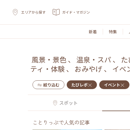
エリアから探す
ガイド・マガジン
新着
特集
風景・景色
、
温泉・スパ
、
た
ティ・体験
、
おみやげ
、
イベ
絞り込む
たびレポ
イベント
スポット
ことりっぷで人気の記事