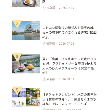
選
東京都
2026.07.30
3
レトロな蔵造りの街並みと国宝の城。
松本の城下町で心ほぐれる週末1泊2日
の旅
長野県
2026.07.28
4
夏のご褒美に♪東京ホテル限定かき氷
41選。ラグジュアリーな空間で味わう
大人のひんやりスイーツ【2026年最
新】
東京都
2026.08.04
5
【チケットプレゼント】水辺の世界か
ら浮世絵の世界へ。「広島もとまち水
族館」ではじまるアートさんぽ