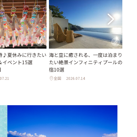
詩♪夏休みに行きたい
海と空に癒される、一度は泊まり
【2
＆イベント15選
たい絶景インフィニティプールの
に。
】
宿10選
当地
ーツ
07.21
全国
2026.07.14
全国