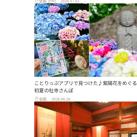
全国
[PR]
2026.07.01
ことりっぷアプリで見つけた♪紫陽花をめぐる
初夏の社寺さんぽ
全国
2026.06.26