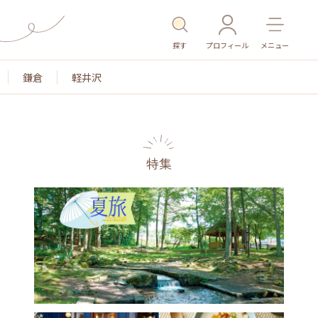
探す
プロフィール
メニュー
鎌倉
軽井沢
特集
色
名所・旧跡
温泉・スパ
その他施設
ごは