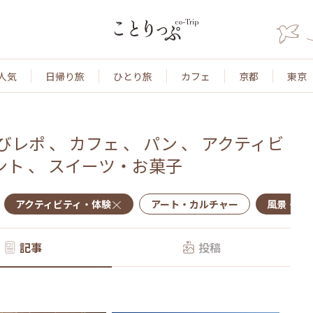
人気
日帰り旅
ひとり旅
カフェ
京都
東京
びレポ
、
カフェ
、
パン
、
アクティビ
ント
、
スイーツ・お菓子
アクティビティ・体験
アート・カルチャー
風景・景
記事
投稿