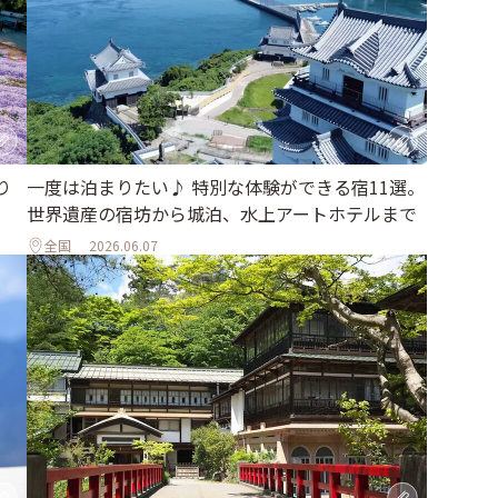
り
一度は泊まりたい♪ 特別な体験ができる宿11選。
世界遺産の宿坊から城泊、水上アートホテルまで
全国
2026.06.07