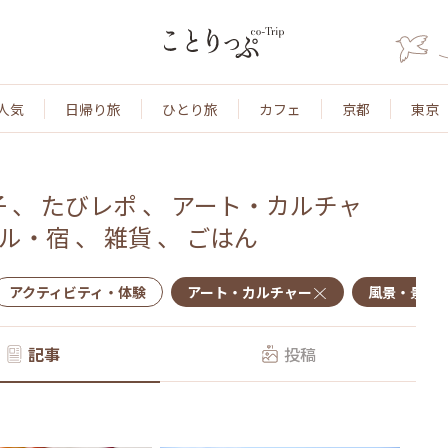
人気
日帰り旅
ひとり旅
カフェ
京都
東京
子
、
たびレポ
、
アート・カルチャ
ル・宿
、
雑貨
、
ごはん
アクティビティ・体験
アート・カルチャー
風景・景色
記事
投稿