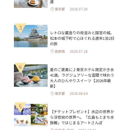
選
東京都
2026.07.30
3
レトロな蔵造りの街並みと国宝の城。
松本の城下町で心ほぐれる週末1泊2日
の旅
長野県
2026.07.28
4
夏のご褒美に♪東京ホテル限定かき氷
41選。ラグジュアリーな空間で味わう
大人のひんやりスイーツ【2026年最
新】
東京都
2026.08.04
5
【チケットプレゼント】水辺の世界か
ら浮世絵の世界へ。「広島もとまち水
族館」ではじまるアートさんぽ