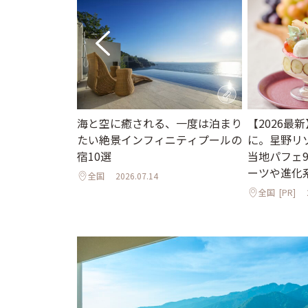
海と空に癒される、一度は泊まり
【2026最
ニューオープン
たい絶景インフィニティプールの
に。星野リ
インフィニティ
宿10選
当地パフェ
邸宅まで
ーツや進化
全国
2026.07.14
全国
[PR]