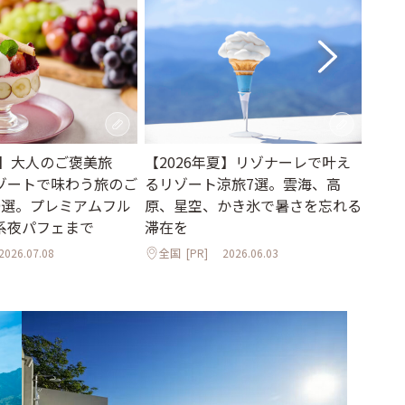
新】大人のご褒美旅
【2026年夏】リゾナーレで叶え
一度
ゾートで味わう旅のご
るリゾート涼旅7選。雲海、高
ンに
9選。プレミアムフル
原、星空、かき氷で暑さを忘れる
【20
系夜パフェまで
滞在を
全国
2026.07.08
全国
[PR]
2026.06.03