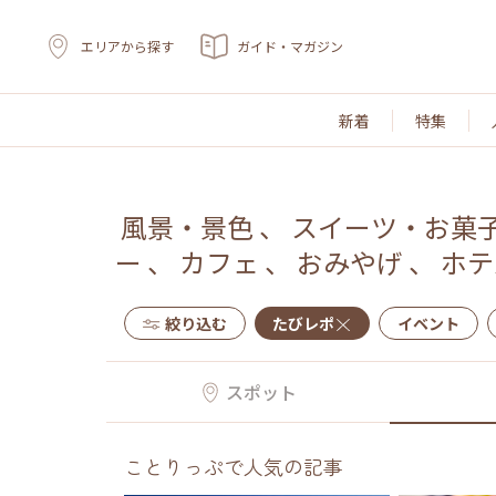
エリアから探す
ガイド・マガジン
新着
特集
風景・景色
、
スイーツ・お菓
ー
、
カフェ
、
おみやげ
、
ホテ
絞り込む
たびレポ
イベント
スポット
ことりっぷで人気の記事