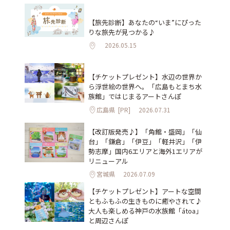
【旅先診断】あなたの“いま”にぴった
りな旅先が見つかる♪
2026.05.15
【チケットプレゼント】水辺の世界か
ら浮世絵の世界へ。「広島もとまち水
族館」ではじまるアートさんぽ
広島県
[PR]
2026.07.31
【改訂版発売♪】「角館・盛岡」「仙
台」「鎌倉」「伊豆」「軽井沢」「伊
勢志摩」国内6エリアと海外1エリアが
リニューアル
宮城県
2026.07.09
【チケットプレゼント】アートな空間
ともふもふの生きものに癒やされて♪
大人も楽しめる神戸の水族館「átoa」
と周辺さんぽ