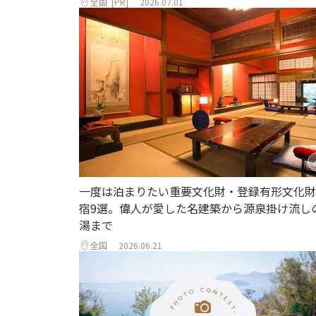
全国
[PR]
2026.07.01
一度は泊まりたい重要文化財・登録有形文化財
宿9選。偉人が愛した名建築から源泉掛け流し
湯まで
全国
2026.06.21