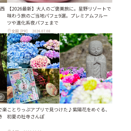
西
【2026最新】大人のご褒美旅に。星野リゾートで
味わう旅のご当地パフェ9選。プレミアムフルー
ツや進化系夜パフェまで
全国
[PR]
2026.07.08
ことりっぷアプリで見つけた♪紫陽花をめぐる、
で楽
初夏の社寺さんぽ
き