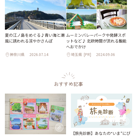
夏の江ノ島をめぐる♪青い海と潮
ムーミンバレーパークや発酵スポ
風に誘われる涼やかさんぽ
ットなど♪ 北欧時間が流れる飯能
へおでかけ
神奈川県
2026.07.14
埼玉県
[PR]
2024.09.06
おすすめ記事
【旅先診断】あなたの“いま”にぴ