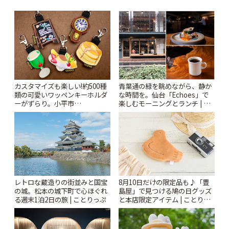
カスタマイズも楽しい!約500種
青葉通の緑を眺めながら、静か
類の可愛いワッペンキーホルダ
な時間を。仙台「Echoes」で
ーがずらり。小平市
楽しむモーニングとランチ | こ
「Kimamaya T&K」 | ことりっ
とりっぷ
ぷ
レトロな蔵造りの街並みと国宝
8月10日だけの限定品も♪「豊
の城。松本の城下町で心ほぐれ
島屋」で見つける鳩の日グッズ
る週末1泊2日の旅 | ことりっぷ
と本店限定アイテム | ことりっ
ぷ