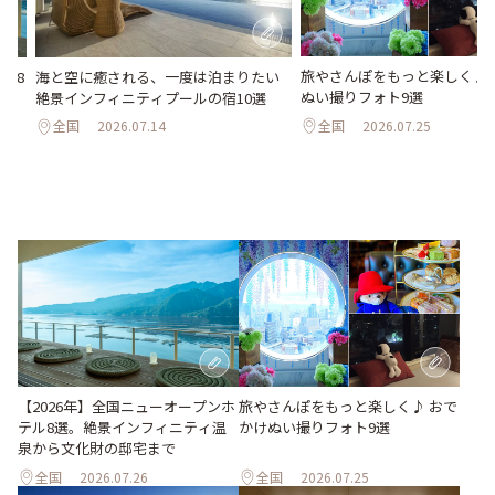
旅やさんぽをもっと楽しく♪ 
海と空に癒される、一度は泊まりたい
ル8
ぬい撮りフォト9選
絶景インフィニティプールの宿10選
化
全国
2026.07.25
全国
2026.07.14
旅やさんぽをもっと楽しく♪ おで
【2026年】全国ニューオープンホ
かけぬい撮りフォト9選
テル8選。絶景インフィニティ温
泉から文化財の邸宅まで
全国
2026.07.26
全国
2026.07.25