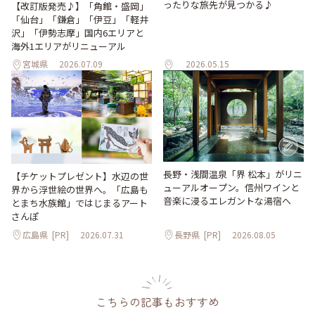
ったりな旅先が見つかる♪
【改訂版発売♪】「角館・盛岡」
「仙台」「鎌倉」「伊豆」「軽井
沢」「伊勢志摩」国内6エリアと
海外1エリアがリニューアル
宮城県
2026.07.09
2026.05.15
長野・浅間温泉「界 松本」がリニ
【チケットプレゼント】水辺の世
ューアルオープン。信州ワインと
界から浮世絵の世界へ。「広島も
音楽に浸るエレガントな湯宿へ
とまち水族館」ではじまるアート
さんぽ
広島県
[PR]
2026.07.31
長野県
[PR]
2026.08.05
こちらの記事もおすすめ