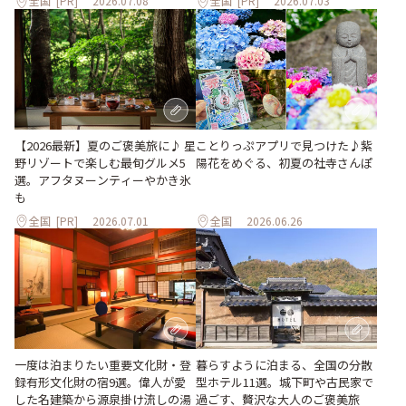
全国
[PR]
2026.07.08
全国
[PR]
2026.07.03
ことりっぷアプリで見つけた♪紫
【2026最新】夏のご褒美旅に♪ 星
陽花をめぐる、初夏の社寺さんぽ
野リゾートで楽しむ最旬グルメ5
選。アフタヌーンティーやかき氷
も
全国
[PR]
2026.07.01
全国
2026.06.26
一度は泊まりたい重要文化財・登
暮らすように泊まる、全国の分散
録有形文化財の宿9選。偉人が愛
型ホテル11選。城下町や古民家で
した名建築から源泉掛け流しの湯
過ごす、贅沢な大人のご褒美旅