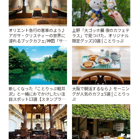
オリエント急行の客車のよう♪
上野「大ゴッホ展 夜のカフェテ
アガサ・クリスティーの世界に
ラス」で見つけた、オリジナル
浸れるブックカフェ/神田「サロ
限定グッズ10選 | ことりっぷ
ンクリスティ」 | ことりっぷ
新しくなった「ことりっぷ軽井
大阪で朝活するなら♪ モーニン
沢」と一緒におでかけしたい注
グが人気のカフェ5選 | ことりっ
目スポット13選【スタンプラリ
ぷ
ー開催中】 | ことりっぷ