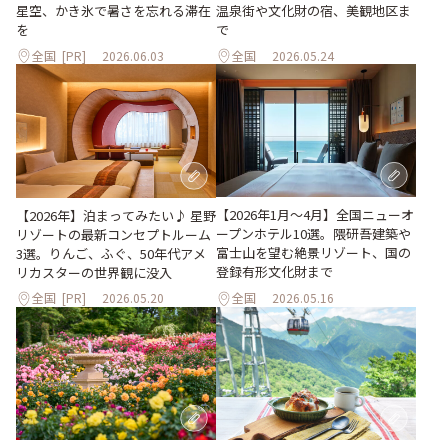
星空、かき氷で暑さを忘れる滞在
温泉街や文化財の宿、美観地区ま
を
で
全国
[PR]
2026.06.03
全国
2026.05.24
【2026年1月～4月】全国ニューオ
【2026年】泊まってみたい♪ 星野
ープンホテル10選。隈研吾建築や
リゾートの最新コンセプトルーム
富士山を望む絶景リゾート、国の
3選。りんご、ふぐ、50年代アメ
登録有形文化財まで
リカスターの世界観に没入
全国
[PR]
2026.05.20
全国
2026.05.16