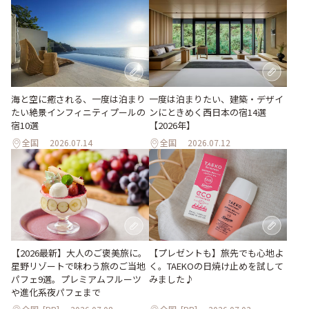
海と空に癒される、一度は泊まり
一度は泊まりたい、建築・デザイ
たい絶景インフィニティプールの
ンにときめく西日本の宿14選
宿10選
【2026年】
全国
2026.07.14
全国
2026.07.12
【プレゼントも】旅先でも心地よ
【2026最新】大人のご褒美旅に。
く。TAEKOの日焼け止めを試して
星野リゾートで味わう旅のご当地
みました♪
パフェ9選。プレミアムフルーツ
や進化系夜パフェまで