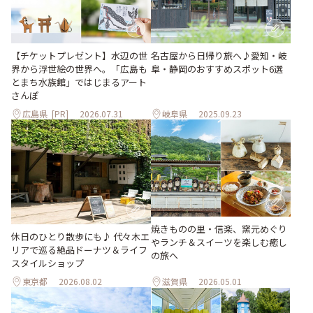
【チケットプレゼント】水辺の世
名古屋から日帰り旅へ♪愛知・岐
界から浮世絵の世界へ。「広島も
阜・静岡のおすすめスポット6選
とまち水族館」ではじまるアート
さんぽ
広島県
[PR]
2026.07.31
岐阜県
2025.09.23
焼きものの里・信楽、窯元めぐり
休日のひとり散歩にも♪ 代々木エ
やランチ＆スイーツを楽しむ癒し
リアで巡る絶品ドーナツ＆ライフ
の旅へ
スタイルショップ
東京都
2026.08.02
滋賀県
2026.05.01