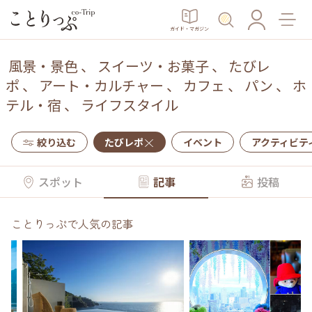
ガイド・マガジン
風景・景色
、
スイーツ・お菓子
、
たびレ
ポ
、
アート・カルチャー
、
カフェ
、
パン
、
ホ
テル・宿
、
ライフスタイル
絞り込む
たびレポ
イベント
アクティビテ
スポット
記事
投稿
ことりっぷで人気の記事