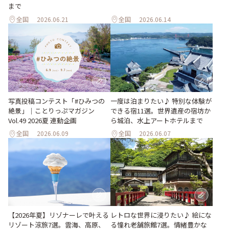
まで
全国
2026.06.21
全国
2026.06.14
写真投稿コンテスト「#ひみつの
一度は泊まりたい♪ 特別な体験が
絶景」｜ことりっぷマガジン
できる宿11選。世界遺産の宿坊か
Vol.49 2026夏 連動企画
ら城泊、水上アートホテルまで
全国
2026.06.09
全国
2026.06.07
【2026年夏】リゾナーレで叶える
レトロな世界に浸りたい♪ 絵にな
リゾート涼旅7選。雲海、高原、
る憧れ老舗旅館7選。情緒豊かな