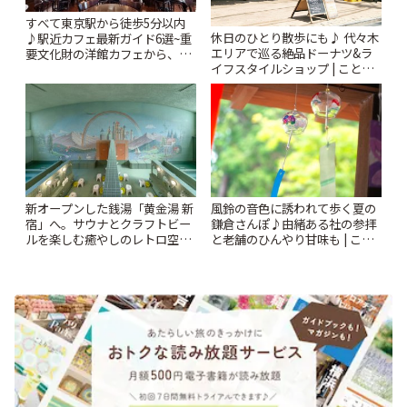
すべて東京駅から徒歩5分以内
休日のひとり散歩にも♪ 代々木
♪駅近カフェ最新ガイド6選~重
エリアで巡る絶品ドーナツ&ラ
要文化財の洋館カフェから、改
イフスタイルショップ | ことり
札すぐのレトロ喫茶まで~ | こと
っぷ
りっぷ
風鈴の音色に誘われて歩く夏の
新オープンした銭湯「黄金湯 新
鎌倉さんぽ♪由緒ある社の参拝
宿」へ。サウナとクラフトビー
と老舗のひんやり甘味も | こと
ルを楽しむ癒やしのレトロ空間
りっぷ
| ことりっぷ