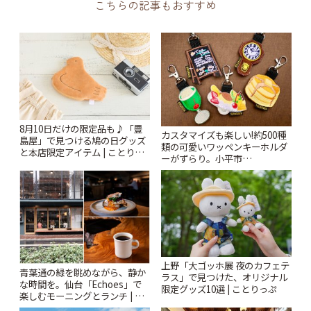
こちらの記事もおすすめ
8月10日だけの限定品も♪「豊
カスタマイズも楽しい!約500種
島屋」で見つける鳩の日グッズ
類の可愛いワッペンキーホルダ
と本店限定アイテム | ことりっ
ーがずらり。小平市
ぷ
「Kimamaya T&K」 | ことりっ
ぷ
上野「大ゴッホ展 夜のカフェテ
青葉通の緑を眺めながら、静か
ラス」で見つけた、オリジナル
な時間を。仙台「Echoes」で
限定グッズ10選 | ことりっぷ
楽しむモーニングとランチ | こ
とりっぷ