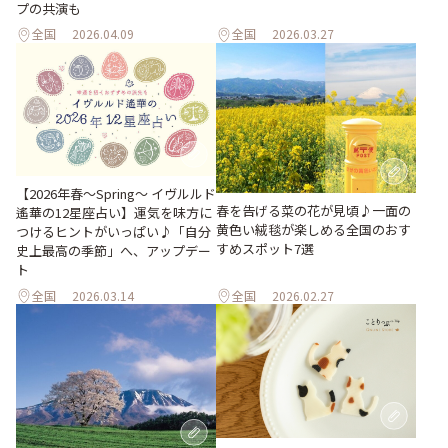
プの共演も
全国
2026.04.09
全国
2026.03.27
【2026年春～Spring～ イヴルルド
春を告げる菜の花が見頃♪一面の
遙華の12星座占い】運気を味方に
黄色い絨毯が楽しめる全国のおす
つけるヒントがいっぱい♪「自分
すめスポット7選
史上最高の季節」へ、アップデー
ト
全国
2026.03.14
全国
2026.02.27