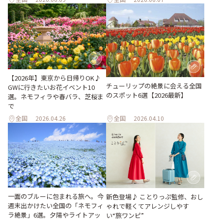
【2026年】東京から日帰りOK♪
チューリップの絶景に会える全国
GWに行きたいお花イベント10
のスポット6選【2026最新】
選。ネモフィラや春バラ、芝桜ま
で
全国
2026.04.26
全国
2026.04.10
一面のブルーに包まれる旅へ。今
新色登場♪ ことりっぷ監修、おし
週末出かけたい全国の「ネモフィ
ゃれで軽くてアレンジしやす
ラ絶景」6選。夕陽やライトアッ
い“旅ワンピ”