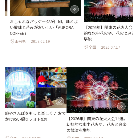
かけ
おしゃれなパッケージが目印。ほどよ
【2026年】関東の花火大会1
い酸味と苦みがおいしい「AURORA
的な水中花火や、花火と音楽
COFFEE」
堪能
山形県
2017.02.19
全国
2026.07.17
旅やさんぽをもっと楽しく♪ おで
【2026年】関東の花火大会14選。
かけぬい撮りフォト9選
幻想的な水中花火や、花火と音楽
の競演を堪能