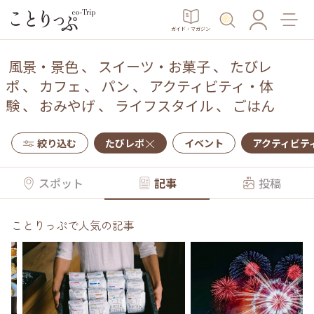
ガイド・マガジン
風景・景色
、
スイーツ・お菓子
、
たびレ
ポ
、
カフェ
、
パン
、
アクティビティ・体
験
、
おみやげ
、
ライフスタイル
、
ごはん
絞り込む
たびレポ
イベント
アクティビテ
スポット
記事
投稿
ことりっぷで人気の記事