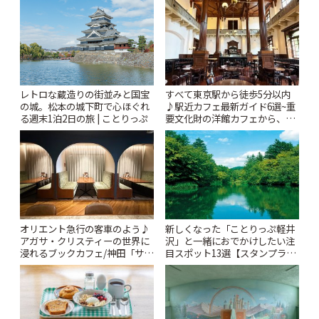
レトロな蔵造りの街並みと国宝
すべて東京駅から徒歩5分以内
の城。松本の城下町で心ほぐれ
♪駅近カフェ最新ガイド6選~重
る週末1泊2日の旅 | ことりっぷ
要文化財の洋館カフェから、改
札すぐのレトロ喫茶まで~ | こと
りっぷ
オリエント急行の客車のよう♪
新しくなった「ことりっぷ軽井
アガサ・クリスティーの世界に
沢」と一緒におでかけしたい注
浸れるブックカフェ/神田「サロ
目スポット13選【スタンプラリ
ンクリスティ」 | ことりっぷ
ー開催中】 | ことりっぷ