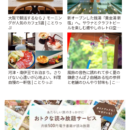
大阪で朝活するなら♪ モーニン
新オープンした銭湯「黄金湯 新
グが人気のカフェ5選 | ことりっ
宿」へ。サウナとクラフトビー
ぷ
ルを楽しむ癒やしのレトロ空間
| ことりっぷ
風鈴の音色に誘われて歩く夏の
河津・南伊豆でお泊まり。さり
鎌倉さんぽ♪由緒ある社の参拝
げない心遣いが心地よい、料理
と老舗のひんやり甘味も | こと
自慢の一軒宿 | ことりっぷ
りっぷ