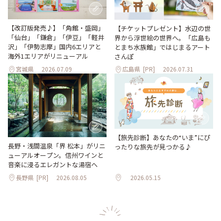
【改訂版発売♪】「角館・盛岡」
【チケットプレゼント】水辺の世
「仙台」「鎌倉」「伊豆」「軽井
界から浮世絵の世界へ。「広島も
沢」「伊勢志摩」国内6エリアと
とまち水族館」ではじまるアート
海外1エリアがリニューアル
さんぽ
宮城県
2026.07.09
広島県
[PR]
2026.07.31
【旅先診断】あなたの“いま”にぴ
長野・浅間温泉「界 松本」がリニ
ったりな旅先が見つかる♪
ューアルオープン。信州ワインと
音楽に浸るエレガントな湯宿へ
長野県
[PR]
2026.08.05
2026.05.15