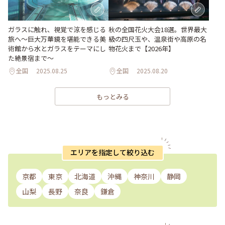
ガラスに触れ、視覚で涼を感じる
秋の全国花火大会18選。世界最大
旅へ～巨大万華鏡を堪能できる美
級の四尺玉や、温泉街や高原の名
術館から水とガラスをテーマにし
物花火まで【2026年】
た絶景宿まで～
全国
2025.08.25
全国
2025.08.20
もっとみる
エリアを指定して絞り込む
京都
東京
北海道
沖縄
神奈川
静岡
山梨
長野
奈良
鎌倉