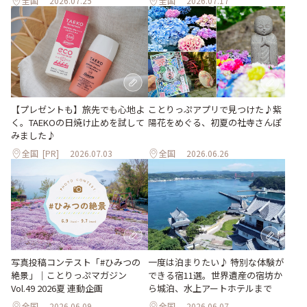
全国
2026.07.25
全国
2026.07.17
【プレゼントも】旅先でも心地よ
ことりっぷアプリで見つけた♪紫
く。TAEKOの日焼け止めを試して
陽花をめぐる、初夏の社寺さんぽ
みました♪
全国
[PR]
2026.07.03
全国
2026.06.26
写真投稿コンテスト「#ひみつの
一度は泊まりたい♪ 特別な体験が
絶景」｜ことりっぷマガジン
できる宿11選。世界遺産の宿坊か
Vol.49 2026夏 連動企画
ら城泊、水上アートホテルまで
全国
2026.06.09
全国
2026.06.07