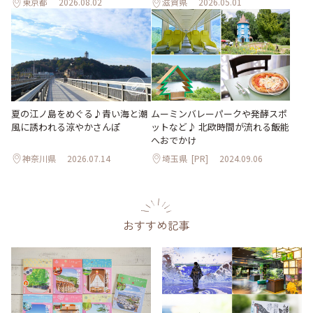
東京都
2026.08.02
滋賀県
2026.05.01
夏の江ノ島をめぐる♪青い海と潮
ムーミンバレーパークや発酵スポ
風に誘われる涼やかさんぽ
ットなど♪ 北欧時間が流れる飯能
へおでかけ
神奈川県
2026.07.14
埼玉県
[PR]
2024.09.06
おすすめ記事