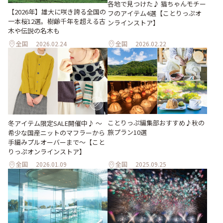
各地で見つけた♪ 猫ちゃんモチー
【2026年】雄大に咲き誇る全国の
フのアイテム4選【ことりっぷオ
一本桜12選。樹齢千年を超える古
ンラインストア】
木や伝説の名木も
全国
2026.02.24
全国
2026.02.22
ことりっぷ編集部おすすめ♪秋の
冬アイテム限定SALE開催中♪ ～
旅プラン10選
希少な国産ニットのマフラーから
手編みプルオーバーまで～【こと
りっぷオンラインストア】
全国
2026.01.09
全国
2025.09.25