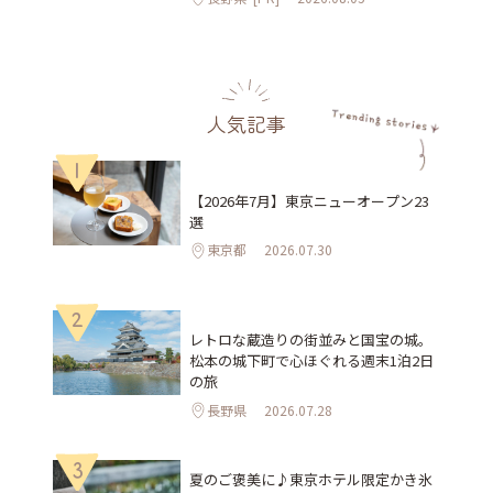
人気記事
1
【2026年7月】東京ニューオープン23
選
東京都
2026.07.30
2
レトロな蔵造りの街並みと国宝の城。
松本の城下町で心ほぐれる週末1泊2日
の旅
長野県
2026.07.28
3
夏のご褒美に♪東京ホテル限定かき氷