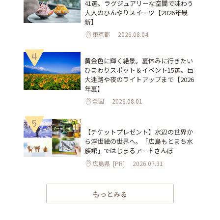
41選。ラグジュアリーな空間で味わう
大人のひんやりスイーツ【2026年最
新】
東京都
2026.08.04
4
黄金色に輝く絶景。夏休みに行きたい
ひまわりスポット＆イベント15選。巨
大迷路や夜のライトアップまで【2026
年夏】
全国
2026.08.01
5
【チケットプレゼント】水辺の世界か
ら浮世絵の世界へ。「広島もとまち水
族館」ではじまるアートさんぽ
広島県
[PR]
2026.07.31
もっとみる