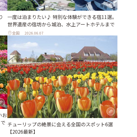
り
一度は泊まりたい♪ 特別な体験ができる宿11選。
世界遺産の宿坊から城泊、水上アートホテルまで
全国
2026.06.07
いお
まで
チューリップの絶景に会える全国のスポット6選
【2026最新】