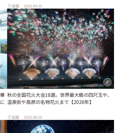
全国
2025.09.25
華
秋の全国花火大会18選。世界最大級の四尺玉や、
に
温泉街や高原の名物花火まで【2026年】
全国
2025.08.20