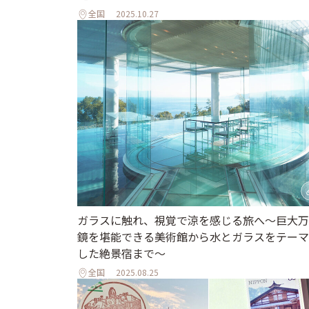
全国
2025.10.27
ガラスに触れ、視覚で涼を感じる旅へ～巨大万
鏡を堪能できる美術館から水とガラスをテーマ
した絶景宿まで～
全国
2025.08.25