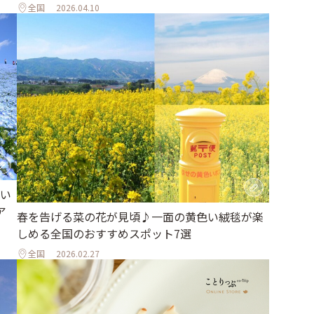
全国
2026.04.10
い
ア
春を告げる菜の花が見頃♪一面の黄色い絨毯が楽
しめる全国のおすすめスポット7選
全国
2026.02.27