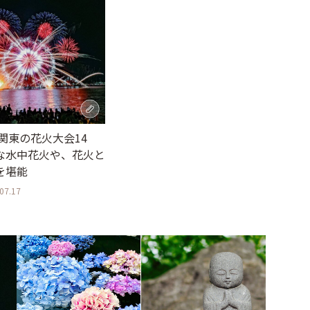
】関東の花火大会14
な水中花火や、花火と
を堪能
07.17