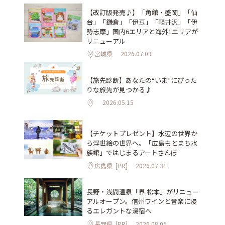
【改訂版発売♪】「角館・盛岡」「仙
台」「鎌倉」「伊豆」「軽井沢」「伊
勢志摩」国内6エリアと海外1エリアが
リニューアル
宮城県
2026.07.09
【旅先診断】あなたの“いま”にぴった
りな旅先が見つかる♪
2026.05.15
【チケットプレゼント】水辺の世界か
ら浮世絵の世界へ。「広島もとまち水
族館」ではじまるアートさんぽ
広島県
[PR]
2026.07.31
長野・浅間温泉「界 松本」がリニュー
アルオープン。信州ワインと音楽に浸
るエレガントな湯宿へ
長野県
[PR]
2026.08.05