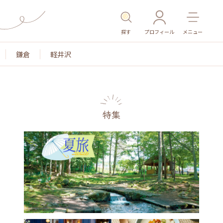
探す
プロフィール
メニュー
鎌倉
軽井沢
特集
色
名所・旧跡
温泉・スパ
その他施設
ごはん