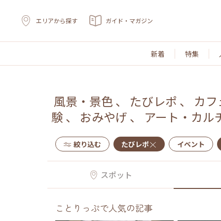
エリアから探す
ガイド・マガジン
新着
特集
風景・景色
、
たびレポ
、
カフ
験
、
おみやげ
、
アート・カル
絞り込む
たびレポ
イベント
スポット
ことりっぷで人気の記事