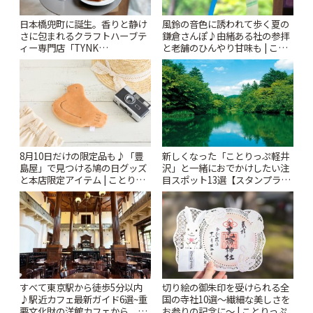
風鈴の音色に誘われて歩く夏の
日本橋兜町に誕生。香りと静け
鎌倉さんぽ♪由緒ある社の参拝
さに包まれるクラフトハーブテ
と老舗のひんやり甘味も | こと
ィー専門店「TYNK
りっぷ
Kabutocho」 | ことりっぷ
8月10日だけの限定品も♪「豊
新しくなった「ことりっぷ軽井
島屋」で見つける鳩の日グッズ
沢」と一緒におでかけしたい注
と本店限定アイテム | ことりっ
目スポット13選【スタンプラリ
ぷ
ー開催中】 | ことりっぷ
すべて東京駅から徒歩5分以内
切り絵の御朱印を受けられる全
♪駅近カフェ最新ガイド6選~重
国の寺社10選〜繊細な美しさを
要文化財の洋館カフェから、改
お参りの記念に〜 | ことりっぷ