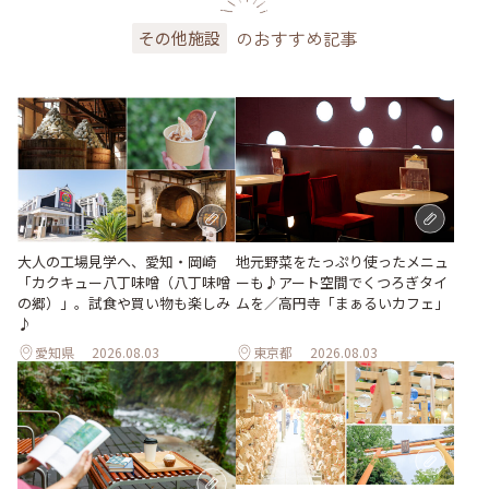
のおすすめ記事
その他施設
地元野菜をたっぷり使ったメニュ
大人の工場見学へ、愛知・岡崎
ーも♪アート空間でくつろぎタイ
「カクキュー八丁味噌（八丁味噌
ムを／高円寺「まぁるいカフェ」
の郷）」。試食や買い物も楽しみ
♪
愛知県
2026.08.03
東京都
2026.08.03