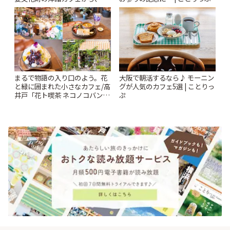
札すぐのレトロ喫茶まで~ | こと
りっぷ
まるで物語の入り口のよう。花
大阪で朝活するなら♪ モーニン
と緑に囲まれた小さなカフェ/高
グが人気のカフェ5選 | ことりっ
井戸「花ト喫茶 ネコノコバン」
ぷ
| ことりっぷ