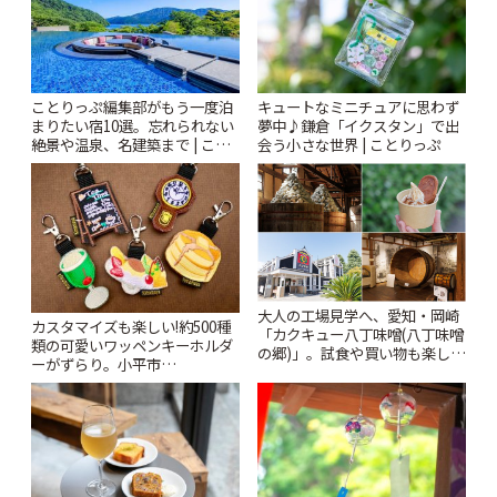
ことりっぷ編集部がもう一度泊
キュートなミニチュアに思わず
まりたい宿10選。忘れられない
夢中♪鎌倉「イクスタン」で出
絶景や温泉、名建築まで | こと
会う小さな世界 | ことりっぷ
りっぷ
大人の工場見学へ、愛知・岡崎
カスタマイズも楽しい!約500種
「カクキュー八丁味噌(八丁味噌
類の可愛いワッペンキーホルダ
の郷)」。試食や買い物も楽しみ
ーがずらり。小平市
♪ | ことりっぷ
「Kimamaya T&K」 | ことりっ
ぷ