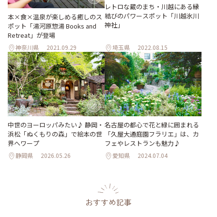
レトロな蔵のまち・川越にある縁
結びのパワースポット「川越氷川
本×食×温泉が楽しめる癒しのス
神社」
ポット「湯河原惣湯 Books and
Retreat」が登場
神奈川県
2021.09.29
埼玉県
2022.08.15
中世のヨーロッパみたい♪ 静岡・
名古屋の都心で花と緑に囲まれる
浜松「ぬくもりの森」で絵本の世
「久屋大通庭園フラリエ」は、カ
界へワープ
フェやレストランも魅力♪
静岡県
2026.05.26
愛知県
2024.07.04
おすすめ記事