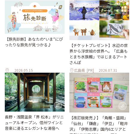
【旅先診断】あなたの“いま”にぴ
ったりな旅先が見つかる♪
【チケットプレゼント】水辺の世
界から浮世絵の世界へ。「広島も
とまち水族館」ではじまるアート
さんぽ
2026.05.15
広島県
[PR]
2026.07.31
長野・浅間温泉「界 松本」がリニ
【改訂版発売♪】「角館・盛岡」
ューアルオープン。信州ワインと
「仙台」「鎌倉」「伊豆」「軽井
音楽に浸るエレガントな湯宿へ
沢」「伊勢志摩」国内6エリアと