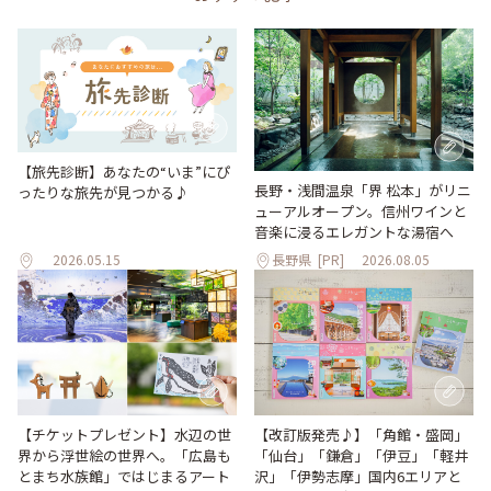
【旅先診断】あなたの“いま”にぴ
長野・浅間温泉「界 松本」がリニ
ったりな旅先が見つかる♪
ューアルオープン。信州ワインと
音楽に浸るエレガントな湯宿へ
2026.05.15
長野県
[PR]
2026.08.05
【改訂版発売♪】「角館・盛岡」
【チケットプレゼント】水辺の世
「仙台」「鎌倉」「伊豆」「軽井
界から浮世絵の世界へ。「広島も
沢」「伊勢志摩」国内6エリアと
とまち水族館」ではじまるアート