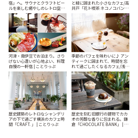
宿」へ。サウナとクラフトビー
と緑に囲まれた小さなカフェ/高
ルを楽しむ癒やしのレトロ空間
井戸「花ト喫茶 ネコノコバン」
| ことりっぷ
| ことりっぷ
河津・南伊豆でお泊まり。さり
季節のパフェを味わいに♪ アン
げない心遣いが心地よい、料理
ティークに囲まれて、時間を忘
自慢の一軒宿 | ことりっぷ
れて過ごしたくなるカフェ/浅草
「annorum cafe」 | ことりっぷ
歴史建築のレトロなシャンデリ
歴史を刻む旧銀行の建物でカカ
アの下で過ごす横浜のカフェ時
オの芳醇な香りに包まれる。鎌
間「CRAFT. 」 | ことりっぷ
倉「CHOCOLATE BANK」 | こ
とりっぷ