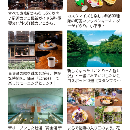
すべて東京駅から徒歩5分以内
カスタマイズも楽しい!約500種
♪駅近カフェ最新ガイド6選~重
類の可愛いワッペンキーホルダ
要文化財の洋館カフェから、改
ーがずらり。小平市
札すぐのレトロ喫茶まで~ | こと
「Kimamaya T&K」 | ことりっ
りっぷ
ぷ
新しくなった「ことりっぷ軽井
青葉通の緑を眺めながら、静か
沢」と一緒におでかけしたい注
な時間を。仙台「Echoes」で
目スポット13選【スタンプラリ
楽しむモーニングとランチ | こ
ー開催中】 | ことりっぷ
とりっぷ
新オープンした銭湯「黄金湯 新
まるで物語の入り口のよう。花