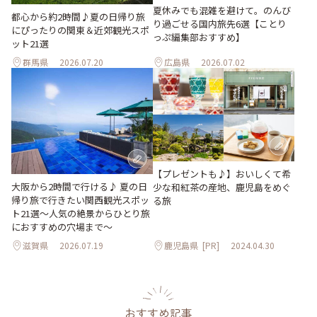
夏休みでも混雑を避けて。のんび
都心から約2時間♪夏の日帰り旅
り過ごせる国内旅先6選【ことり
にぴったりの関東＆近郊観光スポ
っぷ編集部おすすめ】
ット21選
群馬県
2026.07.20
広島県
2026.07.02
【プレゼントも♪】おいしくて希
大阪から2時間で行ける♪ 夏の日
少な和紅茶の産地、鹿児島をめぐ
帰り旅で行きたい関西観光スポッ
る旅
ト21選～人気の絶景からひとり旅
におすすめの穴場まで～
滋賀県
2026.07.19
鹿児島県
[PR]
2024.04.30
おすすめ記事