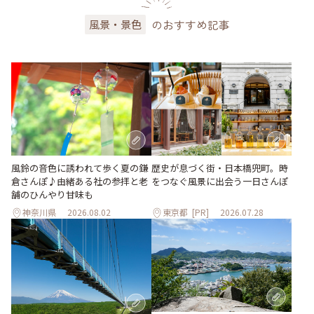
のおすすめ記事
風景・景色
風鈴の音色に誘われて歩く夏の鎌
歴史が息づく街・日本橋兜町。時
倉さんぽ♪由緒ある社の参拝と老
をつなぐ風景に出会う一日さんぽ
舗のひんやり甘味も
神奈川県
2026.08.02
東京都
[PR]
2026.07.28