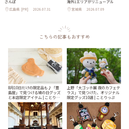
海外1エリアがリニューアル
さんぽ
広島県
[PR]
2026.07.31
宮城県
2026.07.09
こちらの記事もおすすめ
8月10日だけの限定品も♪「豊
上野「大ゴッホ展 夜のカフェテ
島屋」で見つける鳩の日グッズ
ラス」で見つけた、オリジナル
と本店限定アイテム | ことりっ
限定グッズ10選 | ことりっぷ
ぷ