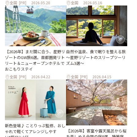
全国
[PR]
2026.05.20
全国
2026.05.16
【2026年】まだ間に合う、星野リ
自然や温泉、食で眠りを整える旅
ゾートのGW旅6選。首都圏発リト
～星野リゾートのスリープツーリ
リート＆ニューオープンホテルで
ズム3選～
おこもりステイ
全国
[PR]
2026.04.22
全国
[PR]
2026.04.15
新色登場♪ ことりっぷ監修、おし
【2026年】客室や露天風呂から桜
ゃれで軽くてアレンジしやす
を楽しめる全国の宿8選。特等席