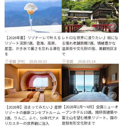
【2026年夏】リゾナーレで叶える
レトロな世界に浸りたい♪ 絵にな
リゾート涼旅7選。雲海、高原、
る憧れ老舗旅館7選。情緒豊かな
星空、かき氷で暑さを忘れる滞在
温泉街や文化財の宿、美観地区ま
を
で
全国
[PR]
2026.06.03
全国
2026.05.24
【2026年1月～4月】全国ニューオ
【2026年】泊まってみたい♪ 星野
ープンホテル10選。隈研吾建築や
リゾートの最新コンセプトルーム
富士山を望む絶景リゾート、国の
3選。りんご、ふぐ、50年代アメ
登録有形文化財まで
リカスターの世界観に没入