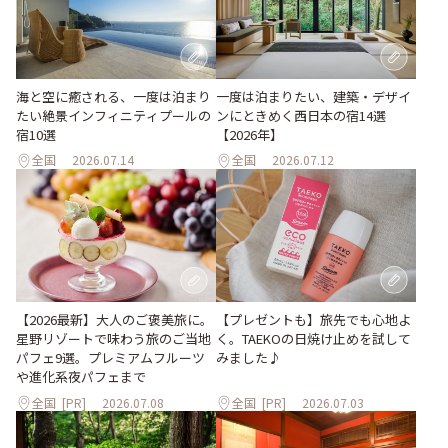
海と空に癒される、一度は泊まり
一度は泊まりたい、建築・デザイ
たい絶景インフィニティプールの
ンにときめく西日本の宿14選
宿10選
【2026年】
全国
2026.07.14
全国
2026.07.12
【プレゼントも】旅先でも心地よ
【2026最新】大人のご褒美旅に。
く。TAEKOの日焼け止めを試して
星野リゾートで味わう旅のご当地
みました♪
パフェ9選。プレミアムフルーツ
や進化系夜パフェまで
全国
[PR]
2026.07.08
全国
[PR]
2026.07.03