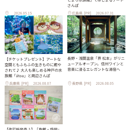
さんぽ
2026.05.15
広島県
[PR]
2026.07.31
長野・浅間温泉「界 松本」がリニ
【チケットプレゼント】アートな
ューアルオープン。信州ワインと
空間ともふもふの生きものに癒や
音楽に浸るエレガントな湯宿へ
されて♪ 大人も楽しめる神戸の水
族館「átoa」と周辺さんぽ
兵庫県
[PR]
2026.08.07
長野県
[PR]
2026.08.05
【改訂版発売♪】「角館・盛岡」