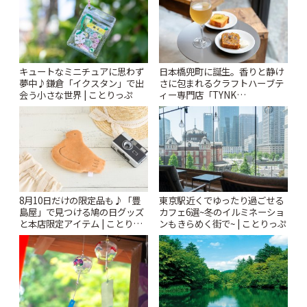
キュートなミニチュアに思わず
日本橋兜町に誕生。香りと静け
夢中♪鎌倉「イクスタン」で出
さに包まれるクラフトハーブテ
会う小さな世界 | ことりっぷ
ィー専門店「TYNK
Kabutocho」 | ことりっぷ
8月10日だけの限定品も♪「豊
東京駅近くでゆったり過ごせる
島屋」で見つける鳩の日グッズ
カフェ6選~冬のイルミネーショ
と本店限定アイテム | ことりっ
ンもきらめく街で~ | ことりっぷ
ぷ