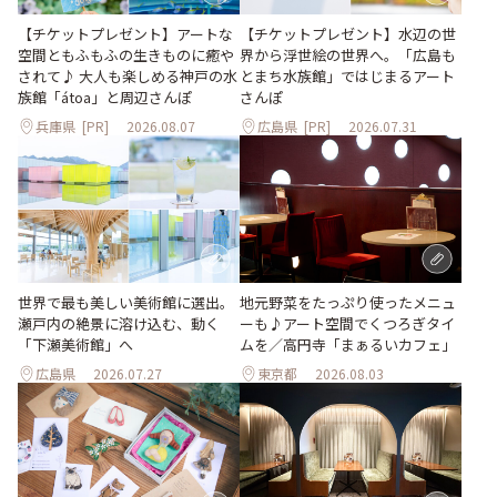
【チケットプレゼント】アートな
【チケットプレゼント】水辺の世
空間ともふもふの生きものに癒や
界から浮世絵の世界へ。「広島も
されて♪ 大人も楽しめる神戸の水
とまち水族館」ではじまるアート
族館「átoa」と周辺さんぽ
さんぽ
兵庫県
[PR]
2026.08.07
広島県
[PR]
2026.07.31
世界で最も美しい美術館に選出。
地元野菜をたっぷり使ったメニュ
瀬戸内の絶景に溶け込む、動く
ーも♪アート空間でくつろぎタイ
「下瀬美術館」へ
ムを／高円寺「まぁるいカフェ」
広島県
2026.07.27
東京都
2026.08.03