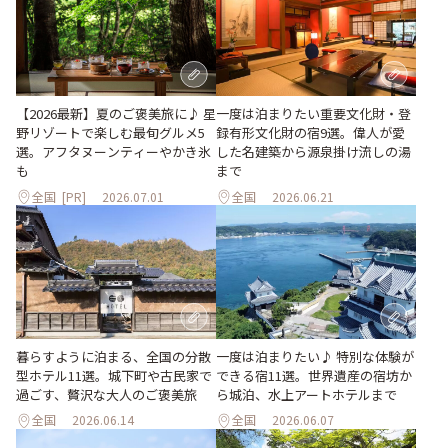
【2026最新】夏のご褒美旅に♪ 星
一度は泊まりたい重要文化財・登
野リゾートで楽しむ最旬グルメ5
録有形文化財の宿9選。偉人が愛
選。アフタヌーンティーやかき氷
した名建築から源泉掛け流しの湯
も
まで
全国
[PR]
2026.07.01
全国
2026.06.21
暮らすように泊まる、全国の分散
一度は泊まりたい♪ 特別な体験が
型ホテル11選。城下町や古民家で
できる宿11選。世界遺産の宿坊か
過ごす、贅沢な大人のご褒美旅
ら城泊、水上アートホテルまで
全国
2026.06.14
全国
2026.06.07