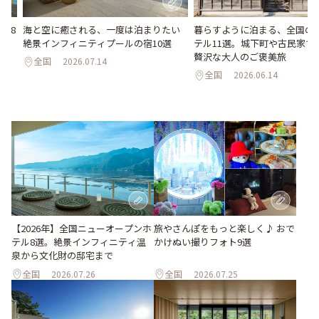
海と空に癒される、一度は泊まりたい
暮らすように泊まる、全国の
ル8
絶景インフィニティプールの宿10選
テル11選。城下町や古民家で
化
贅沢な大人のご褒美旅
全国
2026.07.14
全国
2026.06.14
旅やさんぽをもっと楽しく♪ おで
【2026年】全国ニューオープンホ
かけぬい撮りフォト9選
テル8選。絶景インフィニティ温
泉から文化財の邸宅まで
全国
2026.07.26
全国
2026.07.25