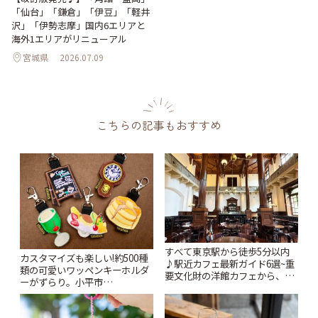
「仙台」「鎌倉」「伊豆」「軽井
沢」「伊勢志摩」国内6エリアと
海外1エリアがリニューアル
宮城県
2026.07.09
こちらの記事もおすすめ
すべて東京駅から徒歩5分以内
カスタマイズも楽しい!約500種
♪駅近カフェ最新ガイド6選~重
類の可愛いワッペンキーホルダ
要文化財の洋館カフェから、改
ーがずらり。小平市
札すぐのレトロ喫茶まで~ | こと
「Kimamaya T&K」 | ことりっ
りっぷ
ぷ