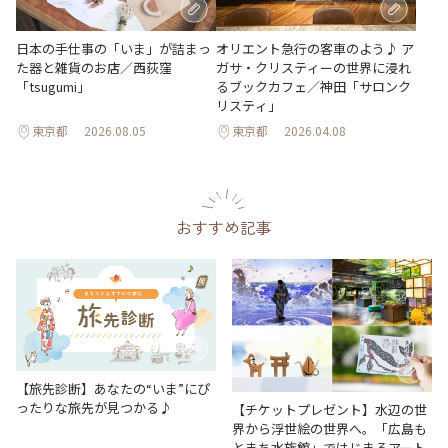
日本の手仕事の「いま」が詰まっ
オリエント急行の客車のよう♪ ア
た器と雑貨のお店／西荻窪
ガサ・クリスティーの世界に浸れ
「tsugumi」
るブックカフェ／神田「サロンク
リスティ」
東京都
2026.08.05
東京都
2026.04.08
おすすめ記事
【旅先診断】あなたの“いま”にぴ
ったりな旅先が見つかる♪
【チケットプレゼント】水辺の世
界から浮世絵の世界へ。「広島も
とまち水族館」ではじまるアート