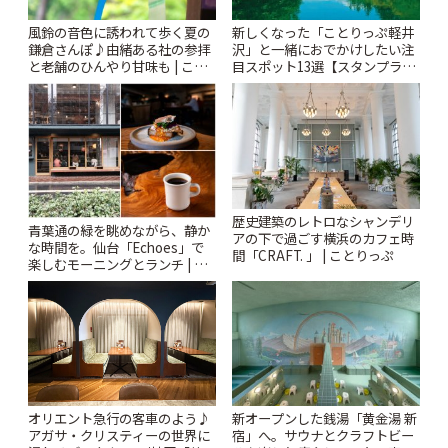
風鈴の音色に誘われて歩く夏の
新しくなった「ことりっぷ軽井
鎌倉さんぽ♪由緒ある社の参拝
沢」と一緒におでかけしたい注
と老舗のひんやり甘味も | こと
目スポット13選【スタンプラリ
りっぷ
ー開催中】 | ことりっぷ
歴史建築のレトロなシャンデリ
青葉通の緑を眺めながら、静か
アの下で過ごす横浜のカフェ時
な時間を。仙台「Echoes」で
間「CRAFT. 」 | ことりっぷ
楽しむモーニングとランチ | こ
とりっぷ
オリエント急行の客車のよう♪
新オープンした銭湯「黄金湯 新
アガサ・クリスティーの世界に
宿」へ。サウナとクラフトビー