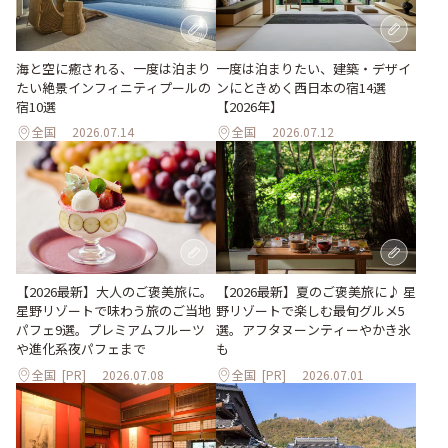
海と空に癒される、一度は泊まり
一度は泊まりたい、建築・デザイ
たい絶景インフィニティプールの
ンにときめく西日本の宿14選
宿10選
【2026年】
全国
2026.07.14
全国
2026.07.12
【2026最新】大人のご褒美旅に。
【2026最新】夏のご褒美旅に♪ 星
星野リゾートで味わう旅のご当地
野リゾートで楽しむ最旬グルメ5
パフェ9選。プレミアムフルーツ
選。アフタヌーンティーやかき氷
や進化系夜パフェまで
も
全国
[PR]
2026.07.08
全国
[PR]
2026.07.01