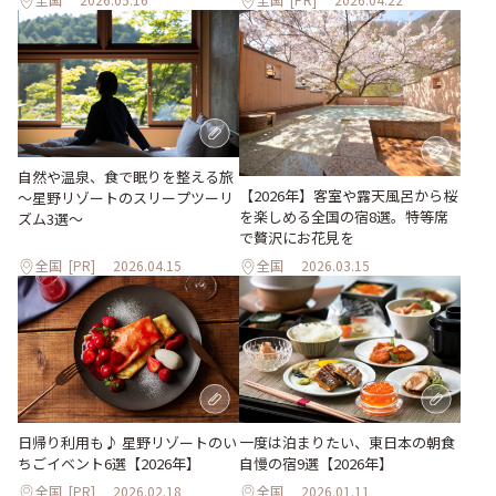
自然や温泉、食で眠りを整える旅
【2026年】客室や露天風呂から桜
～星野リゾートのスリープツーリ
を楽しめる全国の宿8選。特等席
ズム3選～
で贅沢にお花見を
全国
[PR]
2026.04.15
全国
2026.03.15
日帰り利用も♪ 星野リゾートのい
一度は泊まりたい、東日本の朝食
ちごイベント6選【2026年】
自慢の宿9選【2026年】
全国
[PR]
2026.02.18
全国
2026.01.11