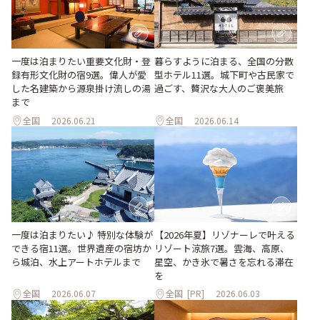
一度は泊まりたい重要文化財・登
暮らすように泊まる、全国の分散
録有形文化財の宿9選。偉人が愛
型ホテル11選。城下町や古民家で
した名建築から源泉掛け流しの湯
過ごす、贅沢な大人のご褒美旅
まで
全国
2026.06.21
全国
2026.06.14
一度は泊まりたい♪ 特別な体験が
【2026年夏】リゾナーレで叶える
できる宿11選。世界遺産の宿坊か
リゾート涼旅7選。雲海、高原、
ら城泊、水上アートホテルまで
星空、かき氷で暑さを忘れる滞在
を
全国
2026.06.07
全国
[PR]
2026.06.03