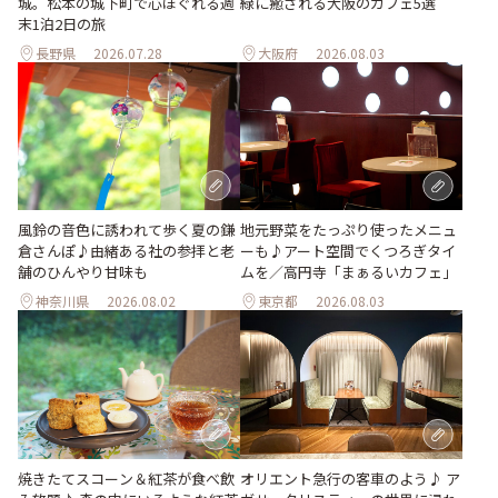
城。松本の城下町で心ほぐれる週
緑に癒される大阪のカフェ5選
末1泊2日の旅
長野県
2026.07.28
大阪府
2026.08.03
風鈴の音色に誘われて歩く夏の鎌
地元野菜をたっぷり使ったメニュ
倉さんぽ♪由緒ある社の参拝と老
ーも♪アート空間でくつろぎタイ
舗のひんやり甘味も
ムを／高円寺「まぁるいカフェ」
神奈川県
2026.08.02
東京都
2026.08.03
焼きたてスコーン＆紅茶が食べ飲
オリエント急行の客車のよう♪ ア