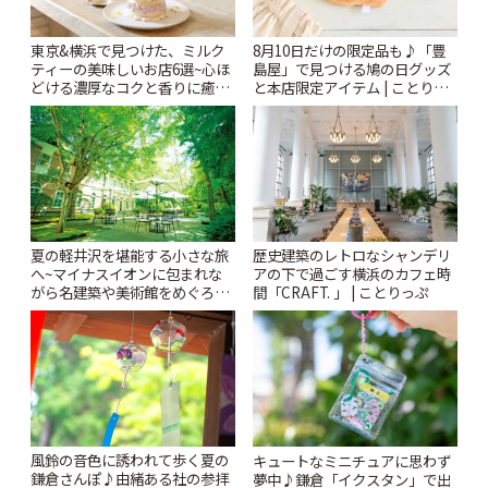
東京&横浜で見つけた、ミルク
8月10日だけの限定品も♪「豊
ティーの美味しいお店6選~心ほ
島屋」で見つける鳩の日グッズ
どける濃厚なコクと香りに癒や
と本店限定アイテム | ことりっ
されるティータイム~ | ことりっ
ぷ
ぷ
夏の軽井沢を堪能する小さな旅
歴史建築のレトロなシャンデリ
へ~マイナスイオンに包まれな
アの下で過ごす横浜のカフェ時
がら名建築や美術館をめぐろう
間「CRAFT. 」 | ことりっぷ
~ | ことりっぷ
風鈴の音色に誘われて歩く夏の
キュートなミニチュアに思わず
鎌倉さんぽ♪由緒ある社の参拝
夢中♪鎌倉「イクスタン」で出