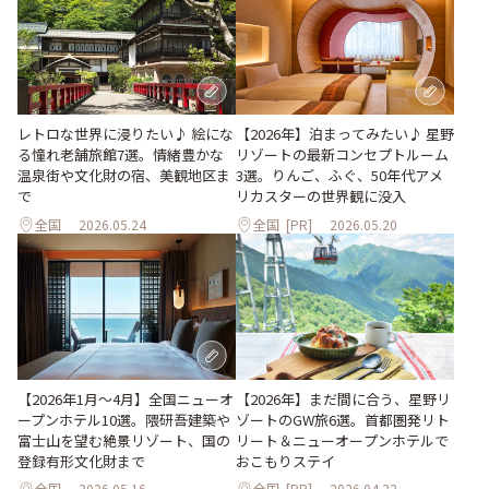
レトロな世界に浸りたい♪ 絵にな
【2026年】泊まってみたい♪ 星野
る憧れ老舗旅館7選。情緒豊かな
リゾートの最新コンセプトルーム
温泉街や文化財の宿、美観地区ま
3選。りんご、ふぐ、50年代アメ
で
リカスターの世界観に没入
全国
2026.05.24
全国
[PR]
2026.05.20
【2026年1月～4月】全国ニューオ
【2026年】まだ間に合う、星野リ
ープンホテル10選。隈研吾建築や
ゾートのGW旅6選。首都圏発リト
富士山を望む絶景リゾート、国の
リート＆ニューオープンホテルで
登録有形文化財まで
おこもりステイ
全国
2026.05.16
全国
[PR]
2026.04.22