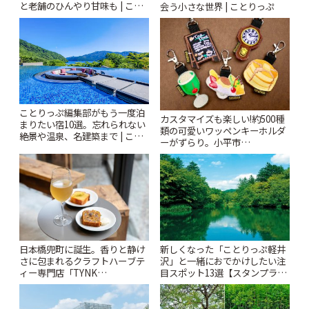
と老舗のひんやり甘味も | こと
会う小さな世界 | ことりっぷ
りっぷ
ことりっぷ編集部がもう一度泊
カスタマイズも楽しい!約500種
まりたい宿10選。忘れられない
類の可愛いワッペンキーホルダ
絶景や温泉、名建築まで | こと
ーがずらり。小平市
りっぷ
「Kimamaya T&K」 | ことりっ
ぷ
日本橋兜町に誕生。香りと静け
新しくなった「ことりっぷ軽井
さに包まれるクラフトハーブテ
沢」と一緒におでかけしたい注
ィー専門店「TYNK
目スポット13選【スタンプラリ
Kabutocho」 | ことりっぷ
ー開催中】 | ことりっぷ