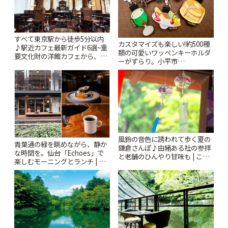
すべて東京駅から徒歩5分以内
カスタマイズも楽しい!約500種
♪駅近カフェ最新ガイド6選~重
類の可愛いワッペンキーホルダ
要文化財の洋館カフェから、改
ーがずらり。小平市
札すぐのレトロ喫茶まで~ | こと
「Kimamaya T&K」 | ことりっ
りっぷ
ぷ
風鈴の音色に誘われて歩く夏の
青葉通の緑を眺めながら、静か
鎌倉さんぽ♪由緒ある社の参拝
な時間を。仙台「Echoes」で
と老舗のひんやり甘味も | こと
楽しむモーニングとランチ | こ
りっぷ
とりっぷ