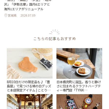
沢」「伊勢志摩」国内6エリアと
海外1エリアがリニューアル
宮城県
2026.07.09
こちらの記事もおすすめ
8月10日だけの限定品も♪「豊
日本橋兜町に誕生。香りと静け
島屋」で見つける鳩の日グッズ
さに包まれるクラフトハーブテ
と本店限定アイテム | ことりっ
ィー専門店「TYNK
ぷ
Kabutocho」 | ことりっぷ