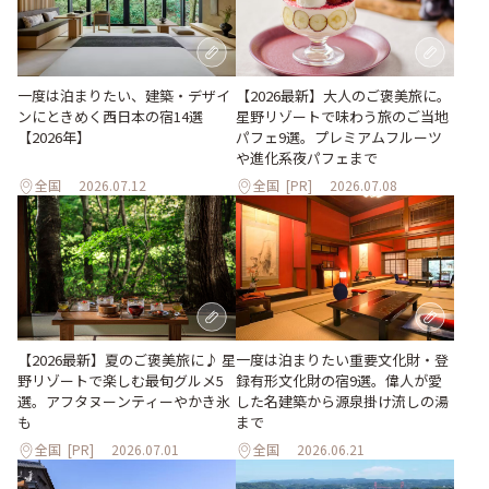
一度は泊まりたい、建築・デザイ
【2026最新】大人のご褒美旅に。
ンにときめく西日本の宿14選
星野リゾートで味わう旅のご当地
【2026年】
パフェ9選。プレミアムフルーツ
や進化系夜パフェまで
全国
2026.07.12
全国
[PR]
2026.07.08
【2026最新】夏のご褒美旅に♪ 星
一度は泊まりたい重要文化財・登
野リゾートで楽しむ最旬グルメ5
録有形文化財の宿9選。偉人が愛
選。アフタヌーンティーやかき氷
した名建築から源泉掛け流しの湯
も
まで
全国
[PR]
2026.07.01
全国
2026.06.21