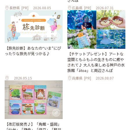
さんぽ
長野県
[PR]
2026.08.05
広島県
[PR]
2026.07.31
【旅先診断】あなたの“いま”にぴ
ったりな旅先が見つかる♪
【チケットプレゼント】アートな
空間ともふもふの生きものに癒や
されて♪ 大人も楽しめる神戸の水
族館「átoa」と周辺さんぽ
2026.05.15
兵庫県
[PR]
2026.08.07
【改訂版発売♪】「角館・盛岡」
「仙台」「鎌倉」「伊豆」「軽井