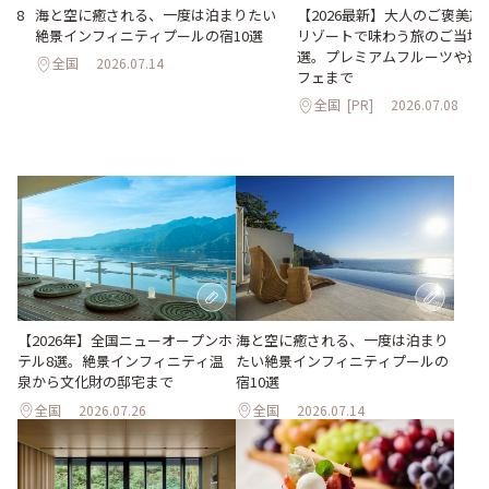
海と空に癒される、一度は泊まりたい
【2026最新】大人のご褒美
ル8
絶景インフィニティプールの宿10選
リゾートで味わう旅のご当地
化
選。プレミアムフルーツや進
全国
2026.07.14
フェまで
全国
[PR]
2026.07.08
海と空に癒される、一度は泊まり
【2026年】全国ニューオープンホ
たい絶景インフィニティプールの
テル8選。絶景インフィニティ温
宿10選
泉から文化財の邸宅まで
全国
2026.07.26
全国
2026.07.14