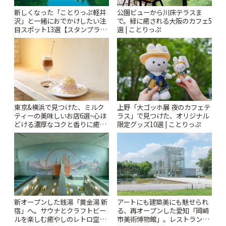
新しくなった「ことりっぷ軽井
公園ビューから川床テラスま
沢」と一緒におでかけしたい注
で。緑に癒される大阪のカフェ5
目スポット13選【スタンプラリ
選 | ことりっぷ
ー開催中】 | ことりっぷ
東京&横浜で見つけた、ミルク
上野「大ゴッホ展 夜のカフェテ
ティーの美味しいお店6選~心ほ
ラス」で見つけた、オリジナル
どける濃厚なコクと香りに癒や
限定グッズ10選 | ことりっぷ
されるティータイム~ | ことりっ
ぷ
新オープンした銭湯「黄金湯 新
アートにも建築美にも魅せられ
宿」へ。サウナとクラフトビー
る、再オープンした愛知「岡崎
ルを楽しむ癒やしのレトロ空間
市美術博物館」。レストランや