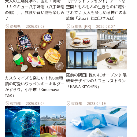
大人の工場見学へ、愛知・岡崎
【チケットプレゼント】アートな
「カクキュー八丁味噌（八丁味噌
空間ともふもふの生きものに癒や
の郷）」。試食や買い物も楽しみ
されて♪ 大人も楽しめる神戸の水
♪
族館「átoa」と周辺さんぽ
愛知県
2026.08.03
兵庫県
[PR]
2026.08.07
蔵前の隅田川沿いにオープン♪ 隈
カスタマイズも楽しい！約500種
研吾デザインのカフェレストラン
類の可愛いワッペンキーホルダー
「KAWA KITCHEN」
がずらり。小平市「Kimamaya
T&K」
東京都
2026.08.04
東京都
2023.04.19