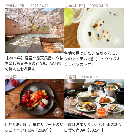
全国
[PR]
2026.04.22
全国
[PR]
2026.04.15
各地で見つけた♪ 猫ちゃんモチー
【2026年】客室や露天風呂から桜
フのアイテム4選【ことりっぷオ
を楽しめる全国の宿8選。特等席
ンラインストア】
で贅沢にお花見を
全国
2026.03.15
全国
2026.02.22
日帰り利用も♪ 星野リゾートのい
一度は泊まりたい、東日本の朝食
ちごイベント6選【2026年】
自慢の宿9選【2026年】