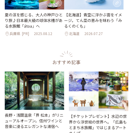
夏の涼を感じる、大人の神戸ひと
【北海道】青空に浮かぶ雲をイメ
り旅♪日本最大級の球体水槽があ
ージ。てん菜の恵みを味わう「み
る水族館「átoa」へ
るくのくも」
兵庫県
[PR]
2025.08.12
北海道
2026.07.27
おすすめ記事
長野・浅間温泉「界 松本」がリニ
【チケットプレゼント】水辺の世
ューアルオープン。信州ワインと
界から浮世絵の世界へ。「広島も
音楽に浸るエレガントな湯宿へ
とまち水族館」ではじまるアート