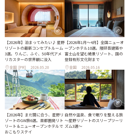
【2026年1月～4月】全国ニューオ
【2026年】泊まってみたい♪ 星野
ープンホテル10選。隈研吾建築や
リゾートの最新コンセプトルーム
富士山を望む絶景リゾート、国の
3選。りんご、ふぐ、50年代アメ
登録有形文化財まで
リカスターの世界観に没入
全国
[PR]
2026.05.20
全国
2026.05.16
【2026年】まだ間に合う、星野リ
自然や温泉、食で眠りを整える旅
ゾートのGW旅6選。首都圏発リト
～星野リゾートのスリープツーリ
リート＆ニューオープンホテルで
ズム3選～
おこもりステイ