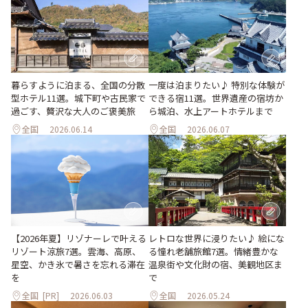
暮らすように泊まる、全国の分散
一度は泊まりたい♪ 特別な体験が
型ホテル11選。城下町や古民家で
できる宿11選。世界遺産の宿坊か
過ごす、贅沢な大人のご褒美旅
ら城泊、水上アートホテルまで
全国
2026.06.14
全国
2026.06.07
【2026年夏】リゾナーレで叶える
レトロな世界に浸りたい♪ 絵にな
リゾート涼旅7選。雲海、高原、
る憧れ老舗旅館7選。情緒豊かな
星空、かき氷で暑さを忘れる滞在
温泉街や文化財の宿、美観地区ま
を
で
全国
[PR]
2026.06.03
全国
2026.05.24