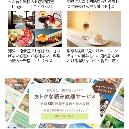
鎌倉さんぽ♪由緒ある社の参拝
った器と雑貨のお店/西荻窪
と老舗のひんやり甘味も | こと
「tsugumi」 | ことりっぷ
りっぷ
河津・南伊豆でお泊まり。さり
東京&横浜で見つけた、ミルク
げない心遣いが心地よい、料理
ティーの美味しいお店6選~心ほ
自慢の一軒宿 | ことりっぷ
どける濃厚なコクと香りに癒や
されるティータイム~ | ことりっ
ぷ