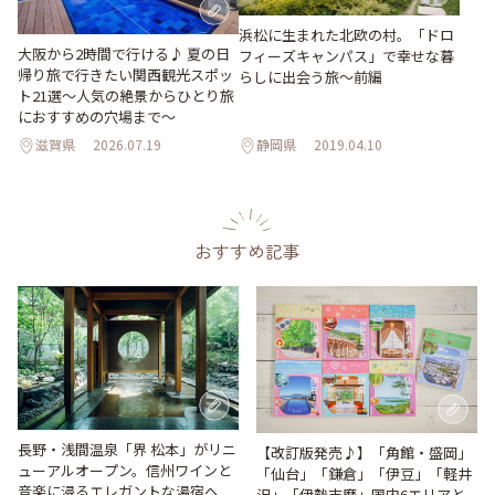
浜松に生まれた北欧の村。「ドロ
大阪から2時間で行ける♪ 夏の日
フィーズキャンパス」で幸せな暮
帰り旅で行きたい関西観光スポッ
らしに出会う旅～前編
ト21選～人気の絶景からひとり旅
におすすめの穴場まで～
滋賀県
2026.07.19
静岡県
2019.04.10
おすすめ記事
長野・浅間温泉「界 松本」がリニ
【改訂版発売♪】「角館・盛岡」
ューアルオープン。信州ワインと
「仙台」「鎌倉」「伊豆」「軽井
音楽に浸るエレガントな湯宿へ
沢」「伊勢志摩」国内6エリアと