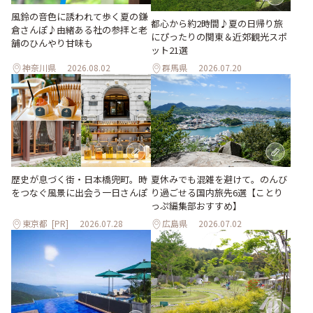
風鈴の音色に誘われて歩く夏の鎌
都心から約2時間♪夏の日帰り旅
倉さんぽ♪由緒ある社の参拝と老
にぴったりの関東＆近郊観光スポ
舗のひんやり甘味も
ット21選
神奈川県
2026.08.02
群馬県
2026.07.20
歴史が息づく街・日本橋兜町。時
夏休みでも混雑を避けて。のんび
をつなぐ風景に出会う一日さんぽ
り過ごせる国内旅先6選【ことり
っぷ編集部おすすめ】
東京都
[PR]
2026.07.28
広島県
2026.07.02