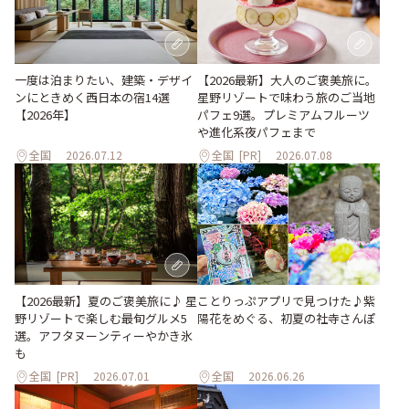
一度は泊まりたい、建築・デザイ
【2026最新】大人のご褒美旅に。
ンにときめく西日本の宿14選
星野リゾートで味わう旅のご当地
【2026年】
パフェ9選。プレミアムフルーツ
や進化系夜パフェまで
全国
2026.07.12
全国
[PR]
2026.07.08
ことりっぷアプリで見つけた♪紫
【2026最新】夏のご褒美旅に♪ 星
陽花をめぐる、初夏の社寺さんぽ
野リゾートで楽しむ最旬グルメ5
選。アフタヌーンティーやかき氷
も
全国
[PR]
2026.07.01
全国
2026.06.26