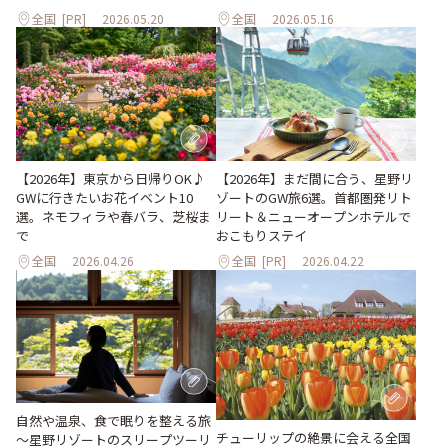
全国
[PR]
2026.05.20
全国
2026.05.16
【2026年】東京から日帰りOK♪
【2026年】まだ間に合う、星野リ
GWに行きたいお花イベント10
ゾートのGW旅6選。首都圏発リト
選。ネモフィラや春バラ、芝桜ま
リート＆ニューオープンホテルで
で
おこもりステイ
全国
2026.04.26
全国
[PR]
2026.04.22
自然や温泉、食で眠りを整える旅
チューリップの絶景に会える全国
～星野リゾートのスリープツーリ