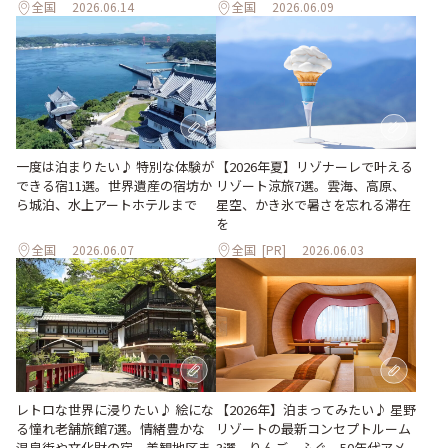
全国
2026.06.14
全国
2026.06.09
一度は泊まりたい♪ 特別な体験が
【2026年夏】リゾナーレで叶える
できる宿11選。世界遺産の宿坊か
リゾート涼旅7選。雲海、高原、
ら城泊、水上アートホテルまで
星空、かき氷で暑さを忘れる滞在
を
全国
2026.06.07
全国
[PR]
2026.06.03
レトロな世界に浸りたい♪ 絵にな
【2026年】泊まってみたい♪ 星野
る憧れ老舗旅館7選。情緒豊かな
リゾートの最新コンセプトルーム
温泉街や文化財の宿、美観地区ま
3選。りんご、ふぐ、50年代アメ