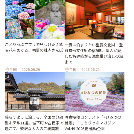
ことりっぷアプリで見つけた♪紫
一度は泊まりたい重要文化財・登
陽花をめぐる、初夏の社寺さんぽ
録有形文化財の宿9選。偉人が愛
した名建築から源泉掛け流しの湯
まで
全国
2026.06.26
全国
2026.06.21
暮らすように泊まる、全国の分散
写真投稿コンテスト「#ひみつの
型ホテル11選。城下町や古民家で
絶景」｜ことりっぷマガジン
過ごす、贅沢な大人のご褒美旅
Vol.49 2026夏 連動企画