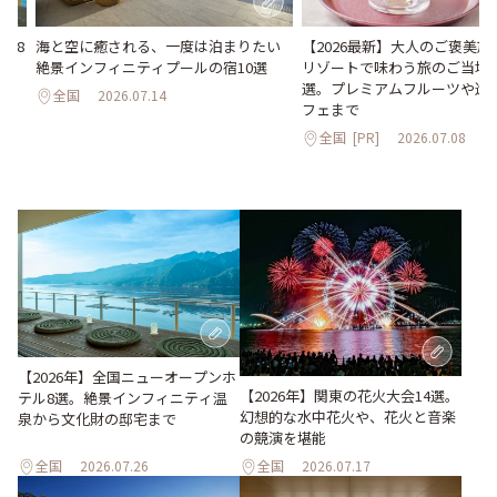
海と空に癒される、一度は泊まりたい
【2026最新】大人のご褒美
ル8
絶景インフィニティプールの宿10選
リゾートで味わう旅のご当地
化
選。プレミアムフルーツや進
全国
2026.07.14
フェまで
全国
[PR]
2026.07.08
【2026年】全国ニューオープンホ
【2026年】関東の花火大会14選。
テル8選。絶景インフィニティ温
幻想的な水中花火や、花火と音楽
泉から文化財の邸宅まで
の競演を堪能
全国
2026.07.26
全国
2026.07.17