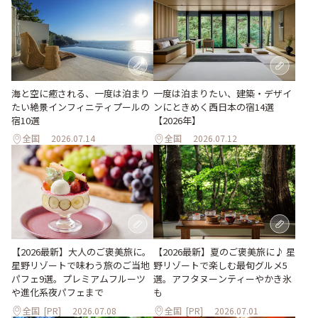
海と空に癒される、一度は泊まり
一度は泊まりたい、建築・デザイ
たい絶景インフィニティプールの
ンにときめく西日本の宿14選
宿10選
【2026年】
全国
2026.07.14
全国
2026.07.12
【2026最新】大人のご褒美旅に。
【2026最新】夏のご褒美旅に♪ 星
星野リゾートで味わう旅のご当地
野リゾートで楽しむ最旬グルメ5
パフェ9選。プレミアムフルーツ
選。アフタヌーンティーやかき氷
や進化系夜パフェまで
も
全国
[PR]
2026.07.08
全国
[PR]
2026.07.01