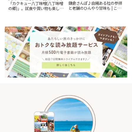
鎌倉さんぽ♪由緒ある社の参拝
「カクキュー八丁味噌(八丁味噌
と老舗のひんやり甘味も | こと
の郷)」。試食や買い物も楽しみ
りっぷ
♪ | ことりっぷ