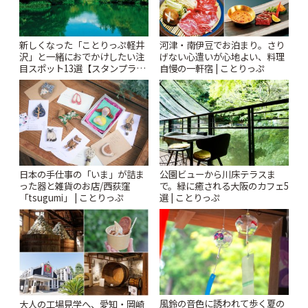
新しくなった「ことりっぷ軽井
河津・南伊豆でお泊まり。さり
沢」と一緒におでかけしたい注
げない心遣いが心地よい、料理
目スポット13選【スタンプラリ
自慢の一軒宿 | ことりっぷ
ー開催中】 | ことりっぷ
日本の手仕事の「いま」が詰ま
公園ビューから川床テラスま
った器と雑貨のお店/西荻窪
で。緑に癒される大阪のカフェ5
「tsugumi」 | ことりっぷ
選 | ことりっぷ
風鈴の音色に誘われて歩く夏の
大人の工場見学へ、愛知・岡崎