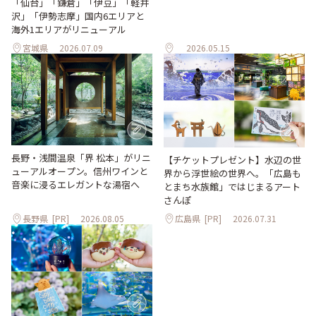
「仙台」「鎌倉」「伊豆」「軽井
沢」「伊勢志摩」国内6エリアと
海外1エリアがリニューアル
宮城県
2026.07.09
2026.05.15
長野・浅間温泉「界 松本」がリニ
【チケットプレゼント】水辺の世
ューアルオープン。信州ワインと
界から浮世絵の世界へ。「広島も
音楽に浸るエレガントな湯宿へ
とまち水族館」ではじまるアート
さんぽ
長野県
[PR]
2026.08.05
広島県
[PR]
2026.07.31