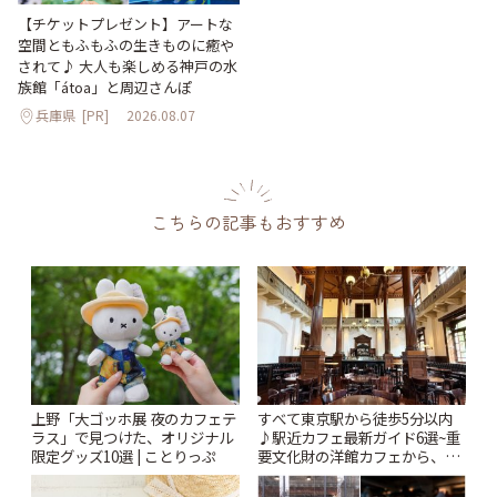
【チケットプレゼント】アートな
空間ともふもふの生きものに癒や
されて♪ 大人も楽しめる神戸の水
族館「átoa」と周辺さんぽ
兵庫県
[PR]
2026.08.07
こちらの記事もおすすめ
上野「大ゴッホ展 夜のカフェテ
すべて東京駅から徒歩5分以内
ラス」で見つけた、オリジナル
♪駅近カフェ最新ガイド6選~重
限定グッズ10選 | ことりっぷ
要文化財の洋館カフェから、改
札すぐのレトロ喫茶まで~ | こと
りっぷ