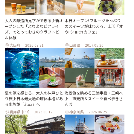
大人の醸造所見学ができる♪新オ
本日オープン! フルーツたっぷり
ープンした「よなよなビアライ
のスイーツが味わえる、山形「オ
ズ」でとっておきのクラフトビー
ウ! ショウ! カフェ」
ル体験
大阪府
2026.07.31
山形県
2017.05.20
夏の涼を感じる、大人の神戸ひと
海景色を眺める三浦半島・三崎へ
り旅♪日本最大級の球体水槽があ
♪ 直売所＆スイーツ食べ歩きさ
る水族館「átoa」へ
んぽ
兵庫県
[PR]
2025.08.12
神奈川県
2026.06.25