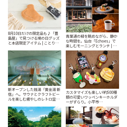
8月10日だけの限定品も♪「豊
青葉通の緑を眺めながら、静か
島屋」で見つける鳩の日グッズ
な時間を。仙台「Echoes」で
と本店限定アイテム | ことりっ
楽しむモーニングとランチ | こ
ぷ
とりっぷ
新オープンした銭湯「黄金湯 新
カスタマイズも楽しい!約500種
宿」へ。サウナとクラフトビー
類の可愛いワッペンキーホルダ
ルを楽しむ癒やしのレトロ空間
ーがずらり。小平市
| ことりっぷ
「Kimamaya T&K」 | ことりっ
ぷ