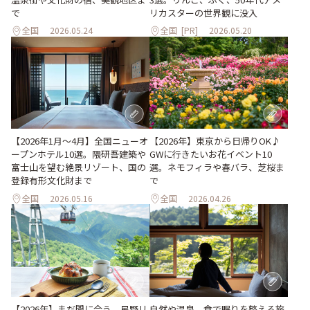
で
リカスターの世界観に没入
全国
2026.05.24
全国
[PR]
2026.05.20
【2026年1月～4月】全国ニューオ
【2026年】東京から日帰りOK♪
ープンホテル10選。隈研吾建築や
GWに行きたいお花イベント10
富士山を望む絶景リゾート、国の
選。ネモフィラや春バラ、芝桜ま
登録有形文化財まで
で
全国
2026.05.16
全国
2026.04.26
【2026年】まだ間に合う、星野リ
自然や温泉、食で眠りを整える旅