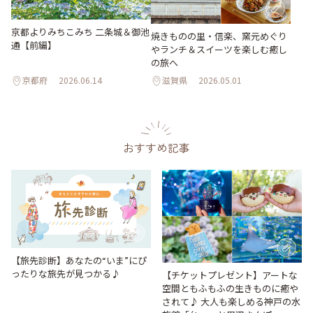
京都よりみちこみち 二条城＆御池
焼きものの里・信楽、窯元めぐり
通【前編】
やランチ＆スイーツを楽しむ癒し
の旅へ
京都府
2026.06.14
滋賀県
2026.05.01
おすすめ記事
【旅先診断】あなたの“いま”にぴ
ったりな旅先が見つかる♪
【チケットプレゼント】アートな
空間ともふもふの生きものに癒や
されて♪ 大人も楽しめる神戸の水