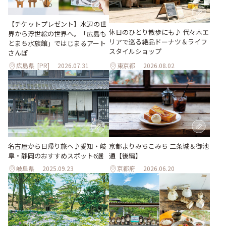
【チケットプレゼント】水辺の世
休日のひとり散歩にも♪ 代々木エ
界から浮世絵の世界へ。「広島も
リアで巡る絶品ドーナツ＆ライフ
とまち水族館」ではじまるアート
スタイルショップ
さんぽ
広島県
[PR]
2026.07.31
東京都
2026.08.02
名古屋から日帰り旅へ♪愛知・岐
京都よりみちこみち 二条城＆御池
阜・静岡のおすすめスポット6選
通【後編】
岐阜県
2025.09.23
京都府
2026.06.20