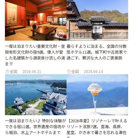
一度は泊まりたい重要文化財・登
暮らすように泊まる、全国の分散
録有形文化財の宿9選。偉人が愛
型ホテル11選。城下町や古民家で
した名建築から源泉掛け流しの湯
過ごす、贅沢な大人のご褒美旅
まで
全国
2026.06.21
全国
2026.06.14
一度は泊まりたい♪ 特別な体験が
【2026年夏】リゾナーレで叶える
できる宿11選。世界遺産の宿坊か
リゾート涼旅7選。雲海、高原、
ら城泊、水上アートホテルまで
星空、かき氷で暑さを忘れる滞在