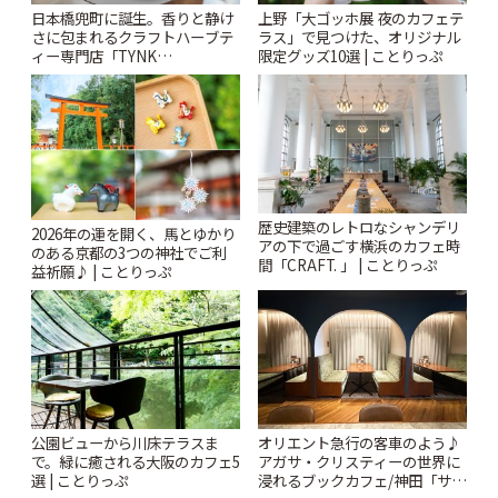
日本橋兜町に誕生。香りと静け
上野「大ゴッホ展 夜のカフェテ
さに包まれるクラフトハーブテ
ラス」で見つけた、オリジナル
ィー専門店「TYNK
限定グッズ10選 | ことりっぷ
Kabutocho」 | ことりっぷ
歴史建築のレトロなシャンデリ
2026年の運を開く、馬とゆかり
アの下で過ごす横浜のカフェ時
のある京都の3つの神社でご利
間「CRAFT. 」 | ことりっぷ
益祈願♪ | ことりっぷ
公園ビューから川床テラスま
オリエント急行の客車のよう♪
で。緑に癒される大阪のカフェ5
アガサ・クリスティーの世界に
選 | ことりっぷ
浸れるブックカフェ/神田「サロ