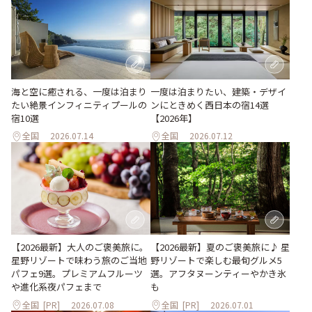
海と空に癒される、一度は泊まり
一度は泊まりたい、建築・デザイ
たい絶景インフィニティプールの
ンにときめく西日本の宿14選
宿10選
【2026年】
全国
2026.07.14
全国
2026.07.12
【2026最新】大人のご褒美旅に。
【2026最新】夏のご褒美旅に♪ 星
星野リゾートで味わう旅のご当地
野リゾートで楽しむ最旬グルメ5
パフェ9選。プレミアムフルーツ
選。アフタヌーンティーやかき氷
や進化系夜パフェまで
も
全国
[PR]
2026.07.08
全国
[PR]
2026.07.01