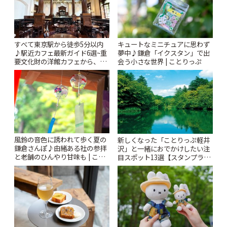
すべて東京駅から徒歩5分以内
キュートなミニチュアに思わず
♪駅近カフェ最新ガイド6選~重
夢中♪鎌倉「イクスタン」で出
要文化財の洋館カフェから、改
会う小さな世界 | ことりっぷ
札すぐのレトロ喫茶まで~ | こと
りっぷ
風鈴の音色に誘われて歩く夏の
新しくなった「ことりっぷ軽井
鎌倉さんぽ♪由緒ある社の参拝
沢」と一緒におでかけしたい注
と老舗のひんやり甘味も | こと
目スポット13選【スタンプラリ
りっぷ
ー開催中】 | ことりっぷ