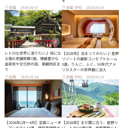
を
全国
2026.06.07
全国
[PR]
2026.06.03
レトロな世界に浸りたい♪ 絵にな
【2026年】泊まってみたい♪ 星野
る憧れ老舗旅館7選。情緒豊かな
リゾートの最新コンセプトルーム
温泉街や文化財の宿、美観地区ま
3選。りんご、ふぐ、50年代アメ
で
リカスターの世界観に没入
全国
2026.05.24
全国
[PR]
2026.05.20
【2026年1月～4月】全国ニューオ
【2026年】まだ間に合う、星野リ
ープンホテル10選。隈研吾建築や
ゾートのGW旅6選。首都圏発リト