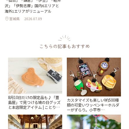
「仙台」「鎌倉」「伊豆」「軽井
沢」「伊勢志摩」国内6エリアと
海外1エリアがリニューアル
宮城県
2026.07.09
こちらの記事もおすすめ
8月10日だけの限定品も♪「豊
カスタマイズも楽しい!約500種
島屋」で見つける鳩の日グッズ
類の可愛いワッペンキーホルダ
と本店限定アイテム | ことりっ
ーがずらり。小平市
ぷ
「Kimamaya T&K」 | ことりっ
ぷ