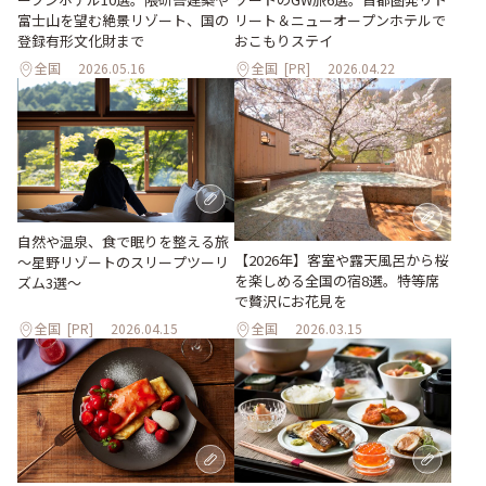
富士山を望む絶景リゾート、国の
リート＆ニューオープンホテルで
登録有形文化財まで
おこもりステイ
全国
2026.05.16
全国
[PR]
2026.04.22
自然や温泉、食で眠りを整える旅
【2026年】客室や露天風呂から桜
～星野リゾートのスリープツーリ
を楽しめる全国の宿8選。特等席
ズム3選～
で贅沢にお花見を
全国
[PR]
2026.04.15
全国
2026.03.15