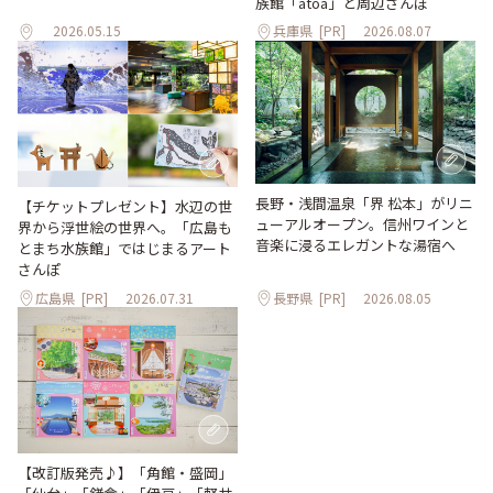
族館「átoa」と周辺さんぽ
2026.05.15
兵庫県
[PR]
2026.08.07
長野・浅間温泉「界 松本」がリニ
【チケットプレゼント】水辺の世
ューアルオープン。信州ワインと
界から浮世絵の世界へ。「広島も
音楽に浸るエレガントな湯宿へ
とまち水族館」ではじまるアート
さんぽ
広島県
[PR]
2026.07.31
長野県
[PR]
2026.08.05
【改訂版発売♪】「角館・盛岡」