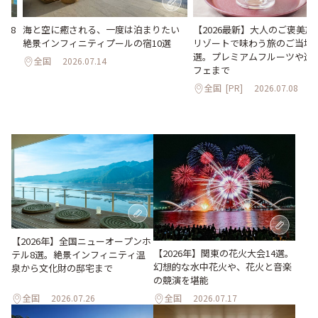
海と空に癒される、一度は泊まりたい
【2026最新】大人のご褒美
ル8
絶景インフィニティプールの宿10選
リゾートで味わう旅のご当地
化
選。プレミアムフルーツや進
全国
2026.07.14
フェまで
全国
[PR]
2026.07.08
【2026年】全国ニューオープンホ
【2026年】関東の花火大会14選。
テル8選。絶景インフィニティ温
幻想的な水中花火や、花火と音楽
泉から文化財の邸宅まで
の競演を堪能
全国
2026.07.26
全国
2026.07.17