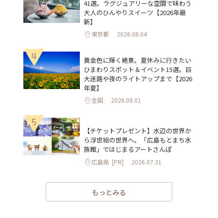
41選。ラグジュアリーな空間で味わう
大人のひんやりスイーツ【2026年最
新】
東京都
2026.08.04
4
黄金色に輝く絶景。夏休みに行きたい
ひまわりスポット＆イベント15選。巨
大迷路や夜のライトアップまで【2026
年夏】
全国
2026.08.01
5
【チケットプレゼント】水辺の世界か
ら浮世絵の世界へ。「広島もとまち水
族館」ではじまるアートさんぽ
広島県
[PR]
2026.07.31
もっとみる