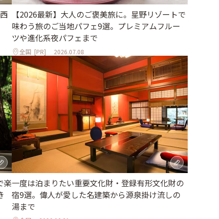
西
【2026最新】大人のご褒美旅に。星野リゾートで
味わう旅のご当地パフェ9選。プレミアムフルー
ツや進化系夜パフェまで
全国
[PR]
2026.07.08
で楽
一度は泊まりたい重要文化財・登録有形文化財の
き
宿9選。偉人が愛した名建築から源泉掛け流しの
湯まで