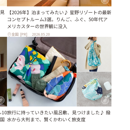
見
【2026年】泊まってみたい♪ 星野リゾートの最新
コンセプトルーム3選。りんご、ふぐ、50年代ア
メリカスターの世界観に没入
全国
[PR]
2026.05.20
10
旅行に持っていきたい風呂敷、見つけました♪ 撥
国
水から大判まで、賢くかわいく旅支度