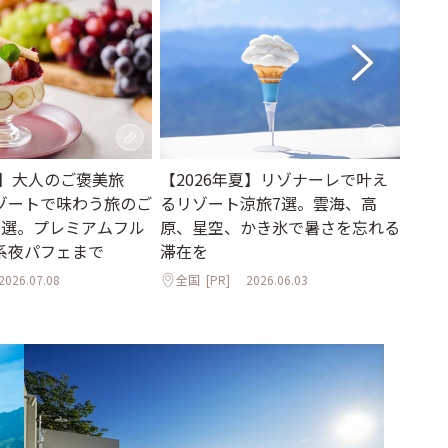
新】大人のご褒美旅
【2026年夏】リゾナーレで叶え
一度
ゾートで味わう旅のご
るリゾート涼旅7選。雲海、高
ンに
9選。プレミアムフル
原、星空、かき氷で暑さを忘れる
【20
系夜パフェまで
滞在を
全国
2026.07.08
全国
[PR]
2026.06.03