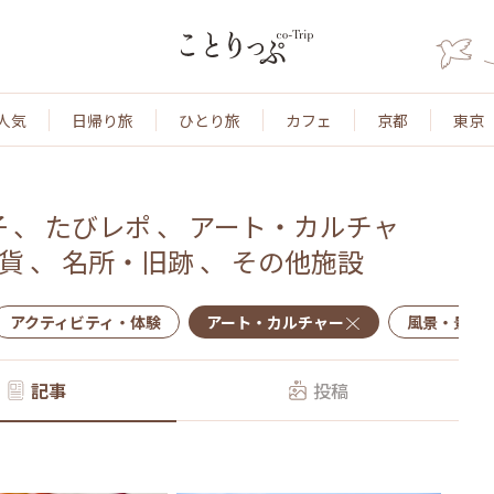
人気
日帰り旅
ひとり旅
カフェ
京都
東京
子
、
たびレポ
、
アート・カルチャ
貨
、
名所・旧跡
、
その他施設
アクティビティ・体験
アート・カルチャー
風景・景色
記事
投稿