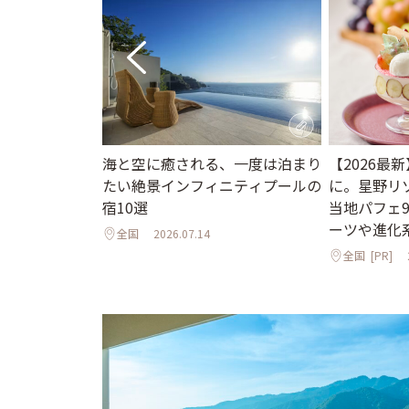
海と空に癒される、一度は泊まり
【2026最
ニューオープン
たい絶景インフィニティプールの
に。星野リ
インフィニティ
宿10選
当地パフェ
邸宅まで
ーツや進化
全国
2026.07.14
全国
[PR]