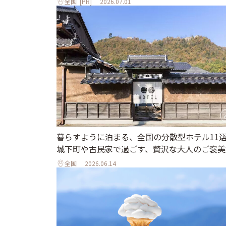
全国
[PR]
2026.07.01
暮らすように泊まる、全国の分散型ホテル11
城下町や古民家で過ごす、贅沢な大人のご褒美
全国
2026.06.14