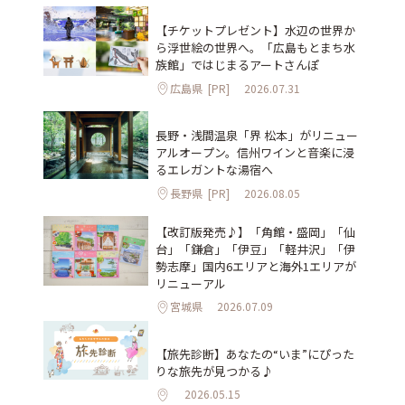
【チケットプレゼント】水辺の世界か
ら浮世絵の世界へ。「広島もとまち水
族館」ではじまるアートさんぽ
広島県
[PR]
2026.07.31
長野・浅間温泉「界 松本」がリニュー
アルオープン。信州ワインと音楽に浸
るエレガントな湯宿へ
長野県
[PR]
2026.08.05
【改訂版発売♪】「角館・盛岡」「仙
台」「鎌倉」「伊豆」「軽井沢」「伊
勢志摩」国内6エリアと海外1エリアが
リニューアル
宮城県
2026.07.09
【旅先診断】あなたの“いま”にぴった
りな旅先が見つかる♪
2026.05.15