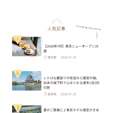
人気記事
1
【2026年7月】東京ニューオープン23
選
東京都
2026.07.30
2
レトロな蔵造りの街並みと国宝の城。
松本の城下町で心ほぐれる週末1泊2日
の旅
長野県
2026.07.28
3
夏のご褒美に♪東京ホテル限定かき氷