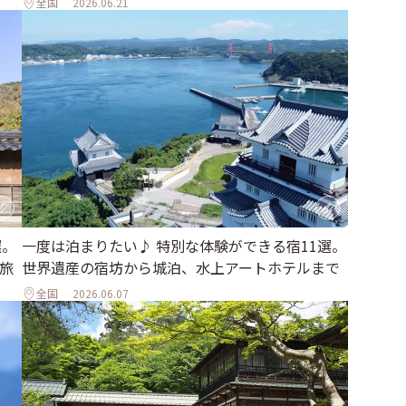
全国
2026.06.21
選。
一度は泊まりたい♪ 特別な体験ができる宿11選。
旅
世界遺産の宿坊から城泊、水上アートホテルまで
全国
2026.06.07