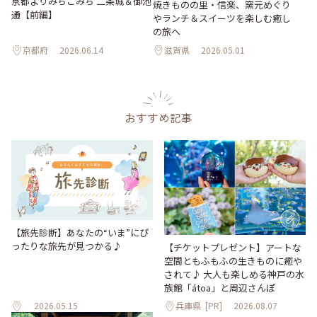
京都よりみちこみち 二条城＆御池
焼きものの里・信楽、窯元めぐり
通【前編】
やランチ＆スイーツを楽しむ癒し
の旅へ
京都府
2026.06.14
滋賀県
2026.05.01
おすすめ記事
【旅先診断】あなたの“いま”にぴ
ったりな旅先が見つかる♪
【チケットプレゼント】アートな
空間ともふもふの生きものに癒や
されて♪ 大人も楽しめる神戸の水
族館「átoa」と周辺さんぽ
2026.05.15
兵庫県
[PR]
2026.08.07