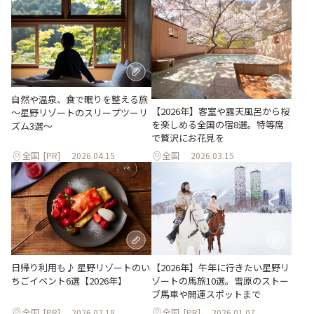
自然や温泉、食で眠りを整える旅
【2026年】客室や露天風呂から桜
～星野リゾートのスリープツーリ
を楽しめる全国の宿8選。特等席
ズム3選～
で贅沢にお花見を
全国
[PR]
2026.04.15
全国
2026.03.15
日帰り利用も♪ 星野リゾートのい
【2026年】午年に行きたい星野リ
ちごイベント6選【2026年】
ゾートの馬旅10選。雪原のストー
ブ馬車や開運スポットまで
全国
[PR]
2026.02.18
全国
[PR]
2026.01.07