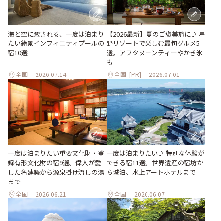
海と空に癒される、一度は泊まり
【2026最新】夏のご褒美旅に♪ 星
たい絶景インフィニティプールの
野リゾートで楽しむ最旬グルメ5
宿10選
選。アフタヌーンティーやかき氷
も
全国
2026.07.14
全国
[PR]
2026.07.01
一度は泊まりたい重要文化財・登
一度は泊まりたい♪ 特別な体験が
録有形文化財の宿9選。偉人が愛
できる宿11選。世界遺産の宿坊か
した名建築から源泉掛け流しの湯
ら城泊、水上アートホテルまで
まで
全国
2026.06.21
全国
2026.06.07