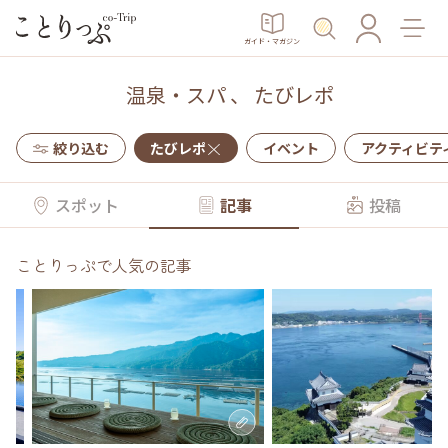
ガイド・マガジン
温泉・スパ
、
たびレポ
絞り込む
たびレポ
イベント
アクティビテ
スポット
記事
投稿
ことりっぷで人気の記事