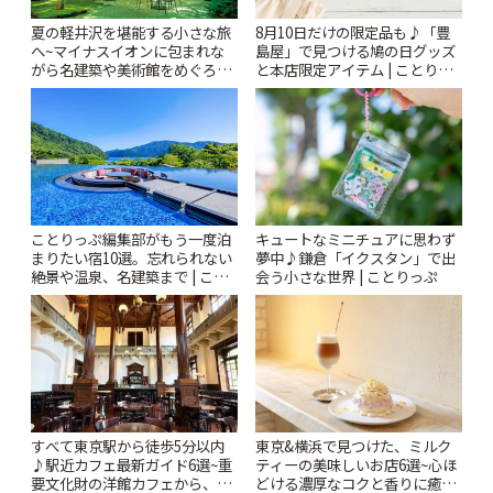
夏の軽井沢を堪能する小さな旅
8月10日だけの限定品も♪「豊
へ~マイナスイオンに包まれな
島屋」で見つける鳩の日グッズ
がら名建築や美術館をめぐろう
と本店限定アイテム | ことりっ
~ | ことりっぷ
ぷ
ことりっぷ編集部がもう一度泊
キュートなミニチュアに思わず
まりたい宿10選。忘れられない
夢中♪鎌倉「イクスタン」で出
絶景や温泉、名建築まで | こと
会う小さな世界 | ことりっぷ
りっぷ
すべて東京駅から徒歩5分以内
東京&横浜で見つけた、ミルク
♪駅近カフェ最新ガイド6選~重
ティーの美味しいお店6選~心ほ
要文化財の洋館カフェから、改
どける濃厚なコクと香りに癒や