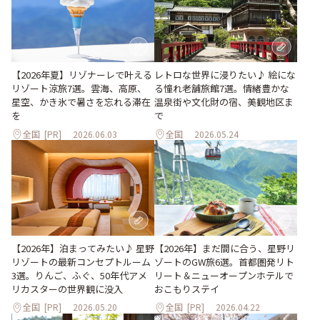
【2026年夏】リゾナーレで叶える
レトロな世界に浸りたい♪ 絵にな
リゾート涼旅7選。雲海、高原、
る憧れ老舗旅館7選。情緒豊かな
星空、かき氷で暑さを忘れる滞在
温泉街や文化財の宿、美観地区ま
を
で
全国
[PR]
2026.06.03
全国
2026.05.24
【2026年】まだ間に合う、星野リ
【2026年】泊まってみたい♪ 星野
ゾートのGW旅6選。首都圏発リト
リゾートの最新コンセプトルーム
リート＆ニューオープンホテルで
3選。りんご、ふぐ、50年代アメ
おこもりステイ
リカスターの世界観に没入
全国
[PR]
2026.05.20
全国
[PR]
2026.04.22