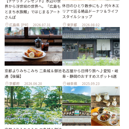
【チケットプレゼント】水辺の世
休日のひとり散歩にも♪ 代々木エ
界から浮世絵の世界へ。「広島も
リアで巡る絶品ドーナツ＆ライフ
とまち水族館」ではじまるアート
スタイルショップ
さんぽ
広島県
[PR]
2026.07.31
東京都
2026.08.02
京都よりみちこみち 二条城＆御池
名古屋から日帰り旅へ♪愛知・岐
通【後編】
阜・静岡のおすすめスポット6選
京都府
2026.06.20
岐阜県
2025.09.23