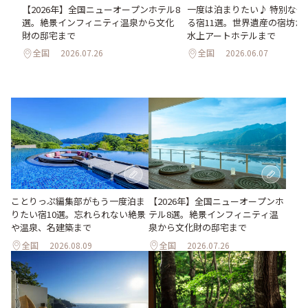
た
一度は泊まりたい♪ 特別な体
【2026年】全国ニューオープンホテル8
泉、
る宿11選。世界遺産の宿坊か
選。絶景インフィニティ温泉から文化
水上アートホテルまで
財の邸宅まで
全国
2026.06.07
全国
2026.07.26
ことりっぷ編集部がもう一度泊ま
【2026年】全国ニューオープンホ
りたい宿10選。忘れられない絶景
テル8選。絶景インフィニティ温
や温泉、名建築まで
泉から文化財の邸宅まで
全国
2026.08.09
全国
2026.07.26