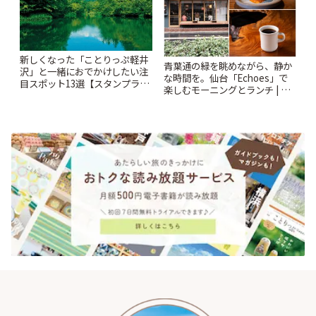
新しくなった「ことりっぷ軽井
青葉通の緑を眺めながら、静か
沢」と一緒におでかけしたい注
な時間を。仙台「Echoes」で
目スポット13選【スタンプラリ
楽しむモーニングとランチ | こ
ー開催中】 | ことりっぷ
とりっぷ