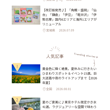
【改訂版発売♪】「角館・盛岡」「仙
台」「鎌倉」「伊豆」「軽井沢」「伊
勢志摩」国内6エリアと海外1エリアが
リニューアル
宮城県
2026.07.09
人気記事
1
黄金色に輝く絶景。夏休みに行きたい
ひまわりスポット＆イベント15選。巨
大迷路や夜のライトアップまで【2026
年夏】
全国
2026.08.01
2
夏のご褒美に♪東京ホテル限定かき氷
41選。ラグジュアリーな空間で味わう