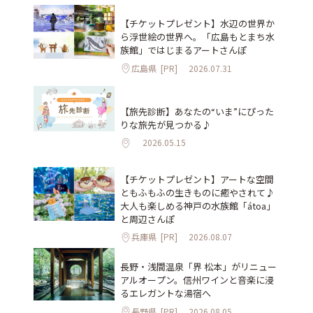
【チケットプレゼント】水辺の世界か
ら浮世絵の世界へ。「広島もとまち水
族館」ではじまるアートさんぽ
広島県
[PR]
2026.07.31
【旅先診断】あなたの“いま”にぴった
りな旅先が見つかる♪
2026.05.15
【チケットプレゼント】アートな空間
ともふもふの生きものに癒やされて♪
大人も楽しめる神戸の水族館「átoa」
と周辺さんぽ
兵庫県
[PR]
2026.08.07
長野・浅間温泉「界 松本」がリニュー
アルオープン。信州ワインと音楽に浸
るエレガントな湯宿へ
長野県
[PR]
2026.08.05