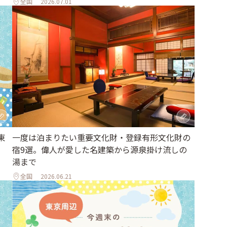
全国
2026.07.01
東
一度は泊まりたい重要文化財・登録有形文化財の
宿9選。偉人が愛した名建築から源泉掛け流しの
湯まで
全国
2026.06.21