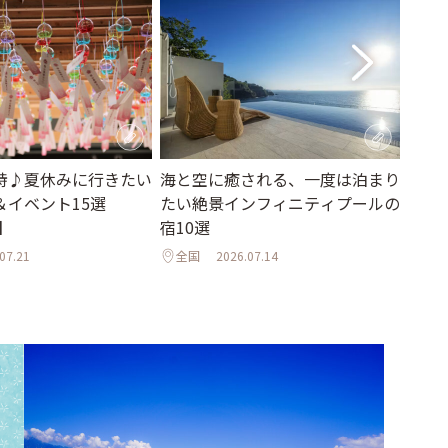
詩♪夏休みに行きたい
海と空に癒される、一度は泊まり
お盆
＆イベント15選
たい絶景インフィニティプールの
♦︎8
】
宿10選
のお
07.21
全国
2026.07.14
全国