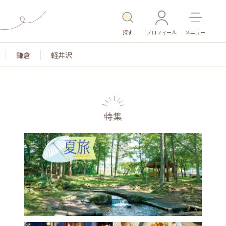
探す
プロフィール
メニュー
鎌倉
軽井沢
特集
色
名所・旧跡
温泉・スパ
その他施設
ごはん