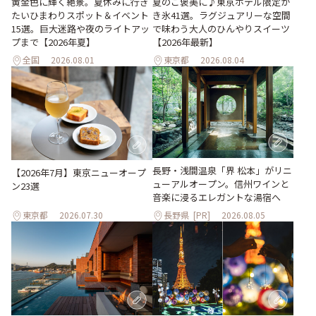
黄金色に輝く絶景。夏休みに行き
夏のご褒美に♪東京ホテル限定か
たいひまわりスポット＆イベント
き氷41選。ラグジュアリーな空間
15選。巨大迷路や夜のライトアッ
で味わう大人のひんやりスイーツ
プまで【2026年夏】
【2026年最新】
全国
2026.08.01
東京都
2026.08.04
長野・浅間温泉「界 松本」がリニ
【2026年7月】東京ニューオープ
ューアルオープン。信州ワインと
ン23選
音楽に浸るエレガントな湯宿へ
東京都
2026.07.30
長野県
[PR]
2026.08.05