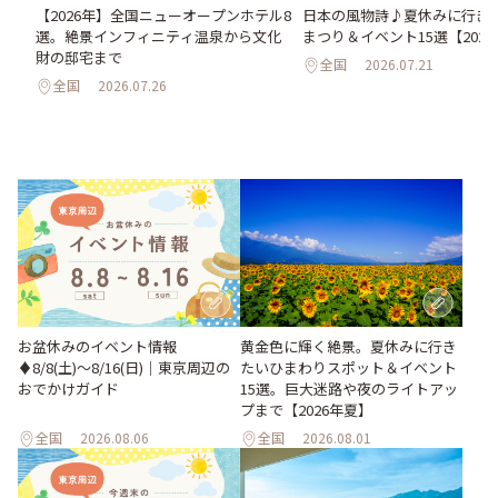
い
日本の風物詩♪夏休みに行き
【2026年】全国ニューオープンホテル8
。巨
まつり＆イベント15選【202
選。絶景インフィニティ温泉から文化
26
財の邸宅まで
全国
2026.07.21
全国
2026.07.26
お盆休みのイベント情報
黄金色に輝く絶景。夏休みに行き
♦︎8/8(土)〜8/16(日)｜東京周辺の
たいひまわりスポット＆イベント
おでかけガイド
15選。巨大迷路や夜のライトアッ
プまで【2026年夏】
全国
2026.08.06
全国
2026.08.01