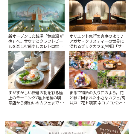
新オープンした銭湯「黄金湯 新
オリエント急行の客車のよう♪
宿」へ。サウナとクラフトビー
アガサ・クリスティーの世界に
ルを楽しむ癒やしのレトロ空間
浸れるブックカフェ/神田「サロ
| ことりっぷ
ンクリスティ」 | ことりっぷ
すがすがしい鎌倉の朝を彩る極
まるで物語の入り口のよう。花
上のモーニング7選♪老舗の喫
と緑に囲まれた小さなカフェ/高
茶店から海沿いのカフェまで |
井戸「花ト喫茶 ネコノコバン」
ことりっぷ
| ことりっぷ