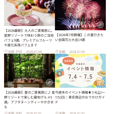
【2026最新】大人のご褒美旅に。
【2026年7月開催】この夏行きた
星野リゾートで味わう旅のご当地
い全国花火大会14選
パフェ9選。プレミアムフルーツ
や進化系夜パフェまで
全国
[PR]
2026.07.08
全国
2026.07.05
【2026最新】夏のご褒美旅に♪ 星
今週末のイベント情報♦︎7/4(土)〜
野リゾートで楽しむ最旬グルメ5
7/5(日)｜東京周辺のおでかけガイ
選。アフタヌーンティーやかき氷
ド
も
全国
[PR]
2026.07.01
全国
2026.07.01