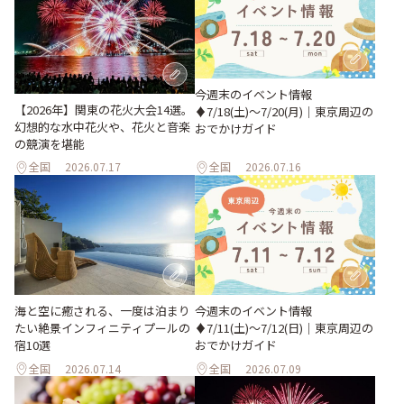
今週末のイベント情報
【2026年】関東の花火大会14選。
♦︎7/18(土)〜7/20(月)｜東京周辺の
幻想的な水中花火や、花火と音楽
おでかけガイド
の競演を堪能
全国
2026.07.17
全国
2026.07.16
海と空に癒される、一度は泊まり
今週末のイベント情報
たい絶景インフィニティプールの
♦︎7/11(土)〜7/12(日)｜東京周辺の
宿10選
おでかけガイド
全国
2026.07.14
全国
2026.07.09