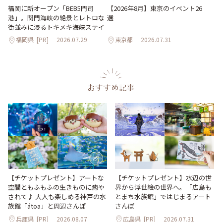
【2026年8月】東京のイベント26
福岡に新オープン「BEB5門司
選
港」。関門海峡の絶景とレトロな
街並みに浸るトキメキ海峡ステイ
福岡県
[PR]
2026.07.29
東京都
2026.07.31
おすすめ記事
【チケットプレゼント】アートな
【チケットプレゼント】水辺の世
空間ともふもふの生きものに癒や
界から浮世絵の世界へ。「広島も
されて♪ 大人も楽しめる神戸の水
とまち水族館」ではじまるアート
族館「átoa」と周辺さんぽ
さんぽ
兵庫県
[PR]
2026.08.07
広島県
[PR]
2026.07.31