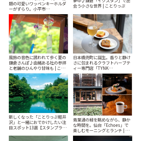
夢中♪鎌倉「イクスタン」で出
類の可愛いワッペンキーホルダ
会う小さな世界 | ことりっぷ
ーがずらり。小平市
「Kimamaya T&K」 | ことりっ
ぷ
風鈴の音色に誘われて歩く夏の
日本橋兜町に誕生。香りと静け
鎌倉さんぽ♪由緒ある社の参拝
さに包まれるクラフトハーブテ
と老舗のひんやり甘味も | こと
ィー専門店「TYNK
りっぷ
Kabutocho」 | ことりっぷ
新しくなった「ことりっぷ軽井
青葉通の緑を眺めながら、静か
沢」と一緒におでかけしたい注
な時間を。仙台「Echoes」で
目スポット13選【スタンプラリ
楽しむモーニングとランチ | こ
ー開催中】 | ことりっぷ
とりっぷ