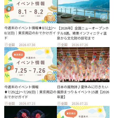
今週末のイベント情報♦︎8/1(土)〜
【2026年】全国ニューオープンホ
8/2(日)｜東京周辺のおでかけガイ
テル8選。絶景インフィニティ温
ド
泉から文化財の邸宅まで
全国
2026.07.30
全国
2026.07.26
今週末のイベント情報
日本の風物詩♪夏休みに行きたい
♦︎7/25(土)〜7/26(日)｜東京周辺の
風鈴まつり＆イベント15選【2026
おでかけガイド
年夏】
全国
2026.07.23
全国
2026.07.21