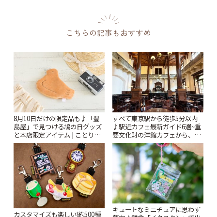
こちらの記事もおすすめ
8月10日だけの限定品も♪「豊
すべて東京駅から徒歩5分以内
島屋」で見つける鳩の日グッズ
♪駅近カフェ最新ガイド6選~重
と本店限定アイテム | ことりっ
要文化財の洋館カフェから、改
ぷ
札すぐのレトロ喫茶まで~ | こと
りっぷ
キュートなミニチュアに思わず
カスタマイズも楽しい!約500種