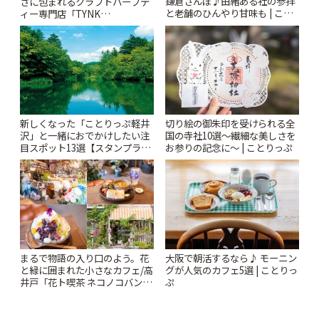
鎌倉さんぽ♪由緒ある社の参拝
さに包まれるクラフトハーブテ
と老舗のひんやり甘味も | こと
ィー専門店「TYNK
りっぷ
Kabutocho」 | ことりっぷ
新しくなった「ことりっぷ軽井
切り絵の御朱印を受けられる全
沢」と一緒におでかけしたい注
国の寺社10選〜繊細な美しさを
目スポット13選【スタンプラリ
お参りの記念に〜 | ことりっぷ
ー開催中】 | ことりっぷ
まるで物語の入り口のよう。花
大阪で朝活するなら♪ モーニン
と緑に囲まれた小さなカフェ/高
グが人気のカフェ5選 | ことりっ
井戸「花ト喫茶 ネコノコバン」
ぷ
| ことりっぷ