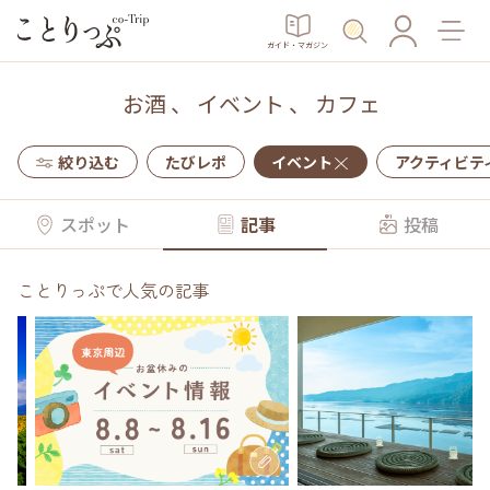
ガイド・マガジン
お酒
、
イベント
、
カフェ
絞り込む
たびレポ
イベント
アクティビテ
スポット
記事
投稿
ことりっぷで人気の記事