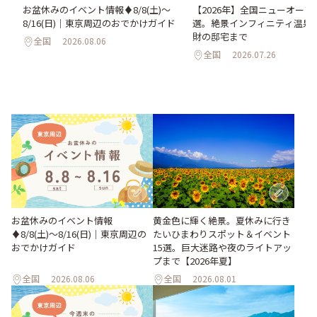
い
お盆休みのイベント情報♦︎8/8(土)〜
【2026年】全国ニューオープ
。巨
8/16(日)｜東京周辺のおでかけガイド
選。絶景インフィニティ温泉
26
財の邸宅まで
全国
2026.08.06
全国
2026.07.26
お盆休みのイベント情報
黄金色に輝く絶景。夏休みに行き
♦︎8/8(土)〜8/16(日)｜東京周辺の
たいひまわりスポット＆イベント
おでかけガイド
15選。巨大迷路や夜のライトアッ
プまで【2026年夏】
全国
2026.08.06
全国
2026.08.01