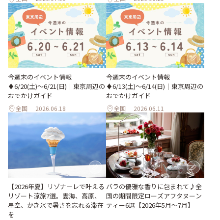
今週末のイベント情報
今週末のイベント情報
♦︎6/20(土)〜6/21(日)｜東京周辺の
♦︎6/13(土)〜6/14(日)｜東京周辺の
おでかけガイド
おでかけガイド
全国
2026.06.18
全国
2026.06.11
【2026年夏】リゾナーレで叶える
バラの優雅な香りに包まれて♪全
リゾート涼旅7選。雲海、高原、
国の期間限定ローズアフタヌーン
星空、かき氷で暑さを忘れる滞在
ティー6選【2026年5月～7月】
を