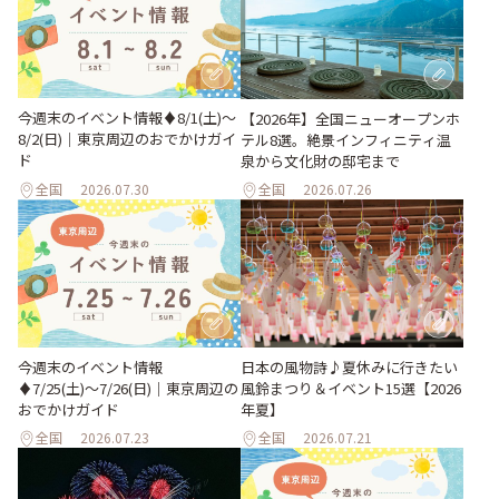
今週末のイベント情報♦︎8/1(土)〜
【2026年】全国ニューオープンホ
8/2(日)｜東京周辺のおでかけガイ
テル8選。絶景インフィニティ温
ド
泉から文化財の邸宅まで
全国
2026.07.30
全国
2026.07.26
今週末のイベント情報
日本の風物詩♪夏休みに行きたい
♦︎7/25(土)〜7/26(日)｜東京周辺の
風鈴まつり＆イベント15選【2026
おでかけガイド
年夏】
全国
2026.07.23
全国
2026.07.21