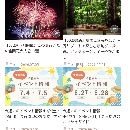
【2026最新】夏のご褒美旅に♪ 星
【2026年7月開催】この夏行きた
野リゾートで楽しむ最旬グルメ5
い全国花火大会14選
選。アフタヌーンティーやかき氷
も
全国
2026.07.05
全国
[PR]
2026.07.01
今週末のイベント情報♦︎7/4(土)〜
今週末のイベント情報
7/5(日)｜東京周辺のおでかけガイ
♦︎6/27(土)〜6/28(日)｜東京周辺の
ド
おでかけガイド
全国
2026.07.01
全国
2026.06.25