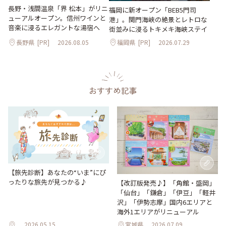
長野・浅間温泉「界 松本」がリニ
福岡に新オープン「BEB5門司
ューアルオープン。信州ワインと
港」。関門海峡の絶景とレトロな
音楽に浸るエレガントな湯宿へ
街並みに浸るトキメキ海峡ステイ
長野県
[PR]
2026.08.05
福岡県
[PR]
2026.07.29
おすすめ記事
【旅先診断】あなたの“いま”にぴ
ったりな旅先が見つかる♪
【改訂版発売♪】「角館・盛岡」
「仙台」「鎌倉」「伊豆」「軽井
沢」「伊勢志摩」国内6エリアと
海外1エリアがリニューアル
2026.05.15
宮城県
2026.07.09