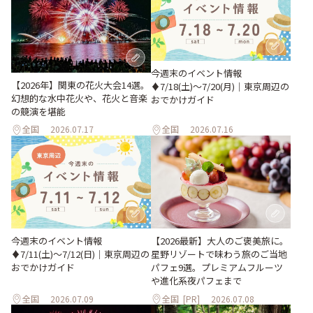
今週末のイベント情報
【2026年】関東の花火大会14選。
♦︎7/18(土)〜7/20(月)｜東京周辺の
幻想的な水中花火や、花火と音楽
おでかけガイド
の競演を堪能
全国
2026.07.17
全国
2026.07.16
今週末のイベント情報
【2026最新】大人のご褒美旅に。
♦︎7/11(土)〜7/12(日)｜東京周辺の
星野リゾートで味わう旅のご当地
おでかけガイド
パフェ9選。プレミアムフルーツ
や進化系夜パフェまで
全国
2026.07.09
全国
[PR]
2026.07.08