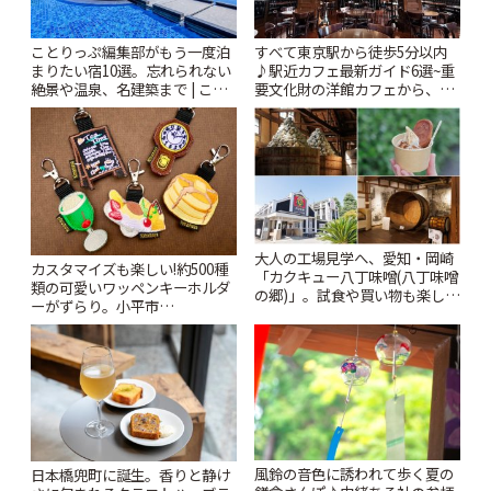
ことりっぷ編集部がもう一度泊
すべて東京駅から徒歩5分以内
まりたい宿10選。忘れられない
♪駅近カフェ最新ガイド6選~重
絶景や温泉、名建築まで | こと
要文化財の洋館カフェから、改
りっぷ
札すぐのレトロ喫茶まで~ | こと
りっぷ
大人の工場見学へ、愛知・岡崎
カスタマイズも楽しい!約500種
「カクキュー八丁味噌(八丁味噌
類の可愛いワッペンキーホルダ
の郷)」。試食や買い物も楽しみ
ーがずらり。小平市
♪ | ことりっぷ
「Kimamaya T&K」 | ことりっ
ぷ
風鈴の音色に誘われて歩く夏の
日本橋兜町に誕生。香りと静け