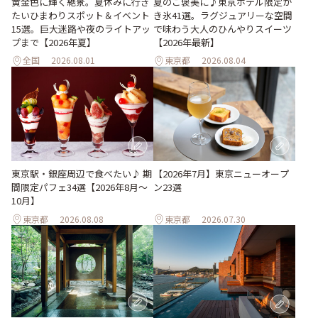
黄金色に輝く絶景。夏休みに行き
夏のご褒美に♪東京ホテル限定か
たいひまわりスポット＆イベント
き氷41選。ラグジュアリーな空間
15選。巨大迷路や夜のライトアッ
で味わう大人のひんやりスイーツ
プまで【2026年夏】
【2026年最新】
全国
2026.08.01
東京都
2026.08.04
東京駅・銀座周辺で食べたい♪ 期
【2026年7月】東京ニューオープ
間限定パフェ34選【2026年8月～
ン23選
10月】
東京都
2026.08.08
東京都
2026.07.30