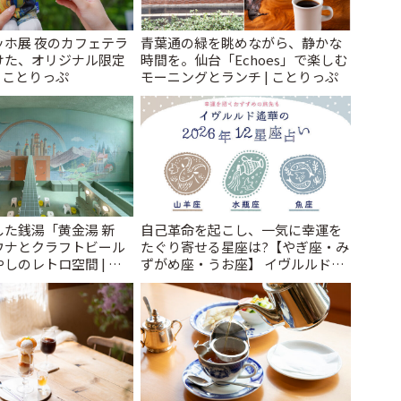
ッホ展 夜のカフェテラ
青葉通の緑を眺めながら、静かな
けた、オリジナル限定
時間を。仙台「Echoes」で楽しむ
| ことりっぷ
モーニングとランチ | ことりっぷ
た銭湯「黄金湯 新
自己革命を起こし、一気に幸運を
ウナとクラフトビール
たぐり寄せる星座は?【やぎ座・み
しのレトロ空間 | こ
ずがめ座・うお座】 イヴルルド遙
華2026年 夏の運勢~Summer~ | こ
とりっぷ