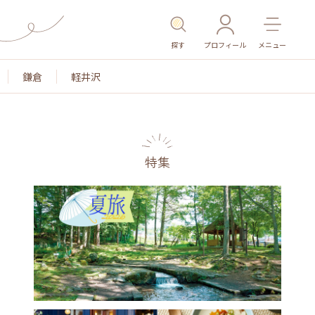
探す
プロフィール
メニュー
鎌倉
軽井沢
特集
名所・旧跡
温泉・スパ
その他施設
ごはん
カ