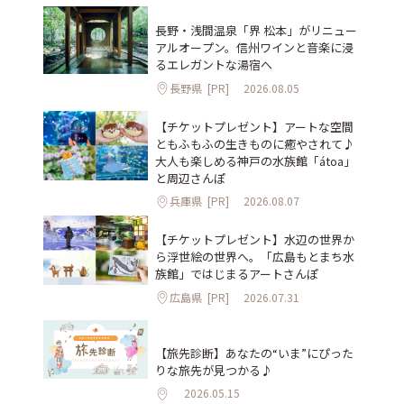
長野・浅間温泉「界 松本」がリニュー
アルオープン。信州ワインと音楽に浸
るエレガントな湯宿へ
長野県
[PR]
2026.08.05
【チケットプレゼント】アートな空間
ともふもふの生きものに癒やされて♪
大人も楽しめる神戸の水族館「átoa」
と周辺さんぽ
兵庫県
[PR]
2026.08.07
【チケットプレゼント】水辺の世界か
ら浮世絵の世界へ。「広島もとまち水
族館」ではじまるアートさんぽ
広島県
[PR]
2026.07.31
【旅先診断】あなたの“いま”にぴった
りな旅先が見つかる♪
2026.05.15