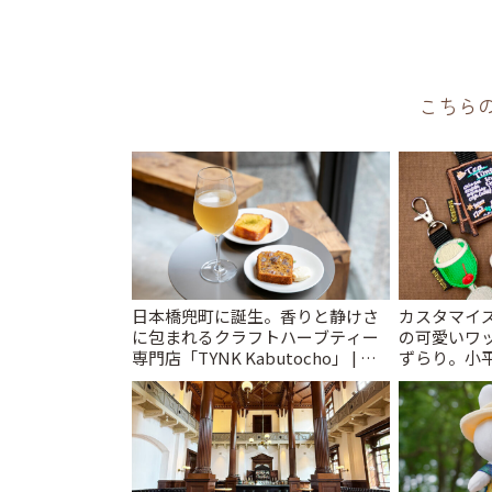
こちら
日本橋兜町に誕生。香りと静けさ
カスタマイズ
に包まれるクラフトハーブティー
の可愛いワ
専門店「TYNK Kabutocho」 | こ
ずらり。小平市
とりっぷ
T&K」 | 