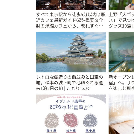
すべて東京駅から徒歩5分以内♪駅
上野「大ゴ
近カフェ最新ガイド6選~重要文化
ス」で見つ
財の洋館カフェから、改札すぐの
グッズ10選 
レトロ喫茶まで~ | ことりっぷ
レトロな蔵造りの街並みと国宝の
新オープンし
城。松本の城下町で心ほぐれる週
宿」へ。サ
末1泊2日の旅 | ことりっぷ
を楽しむ癒や
とりっぷ