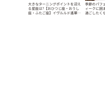
大きなターニングポイントを迎え
季節のパフ
る星座は?【おひつじ座・おうし
ィークに囲
座・ふたご座】イヴルルド遙華
過ごしたく
2026年 夏の運勢~Summer~ | こと
「annorum
りっぷ